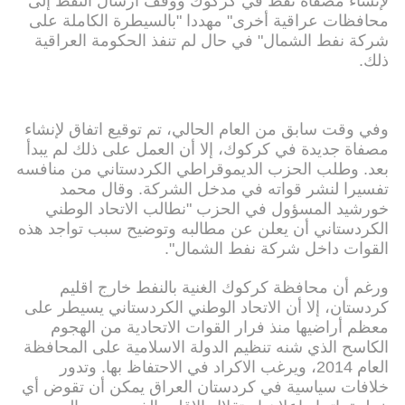
لإنشاء مصفاة نفط في كركوك ووقف ارسال النفط إلى
محافظات عراقية أخرى" مهددا "بالسيطرة الكاملة على
شركة نفط الشمال" في حال لم تنفذ الحكومة العراقية
ذلك.
وفي وقت سابق من العام الحالي، تم توقيع اتفاق لإنشاء
مصفاة جديدة في كركوك، إلا أن العمل على ذلك لم يبدأ
بعد. وطلب الحزب الديموقراطي الكردستاني من منافسه
تفسيرا لنشر قواته في مدخل الشركة. وقال محمد
خورشيد المسؤول في الحزب "نطالب الاتحاد الوطني
الكردستاني أن يعلن عن مطالبه وتوضيح سبب تواجد هذه
القوات داخل شركة نفط الشمال".
ورغم أن محافظة كركوك الغنية بالنفط خارج اقليم
كردستان، إلا أن الاتحاد الوطني الكردستاني يسيطر على
معظم أراضيها منذ فرار القوات الاتحادية من الهجوم
الكاسح الذي شنه تنظيم الدولة الاسلامية على المحافظة
العام 2014، ويرغب الاكراد في الاحتفاظ بها. وتدور
خلافات سياسية في كردستان العراق يمكن أن تقوض أي