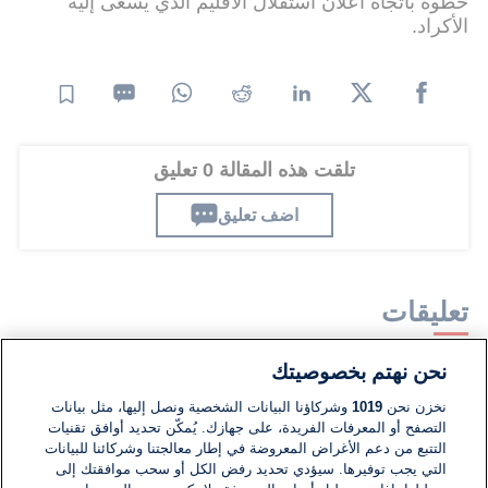
خطوة باتجاه اعلان استقلال الاقليم الذي يسعى إليه
الأكراد.
تلقت هذه المقالة 0 تعليق
اضف تعليق
تعليقات
نحن نهتم بخصوصيتك
لا توجد تعليقات مكتوبة حتى الآن. كن الأول!
نخزن نحن
1019
وشركاؤنا البيانات الشخصية ونصل إليها، مثل بيانات
التصفح أو المعرفات الفريدة، على جهازك. يُمكّن تحديد أوافق تقنيات
اكتب تعليقًا جديدًا ...
التتبع من دعم الأغراض المعروضة في إطار معالجتنا وشركائنا للبيانات
التي يجب توفيرها. سيؤدي تحديد رفض الكل أو سحب موافقتك إلى