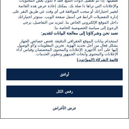
تعطيلها. إذا تم تعطيل أدوات التتبع، فقد لا تكون بعض المحتويات
والإعلانات التي تراها ذا صلة بك. يمكنك إعادة عرض هذه القائمة
لتغيير اختياراتك أو سحب الموافقة في أي وقت عن طريق النقر على
إدارة التفضيلات الرابط في أسفل صفحة الويب. ستؤثر اختياراتك
داخل الموقع الإلكتروني الخاص بنا. لمزيد من التفاصيل، يرجى
الرجوع إلى سياسة الخصوصية الخاصة بنا.
نعمد نحن وشركاؤنا إلى معالجة البيانات لتقديم:
استخدام بيانات الموقع الجغرافي الدقيقة. فحص خصائص الجهاز
بشكل فعال من أجل تحديد الهوية. تخزين المعلومات و/أو الوصول
إليها على أحد الأجهزة. الإعلانات والمحتوى المخصصان وقياس أداء
الإعلانات والمحتوى وأبحاث الجمهور وتطوير الخدمات.
قائمة الشركاء (المورّدون)
أوافق
رفض الكل
عرض الأغراض
أخبار
أخبار هامة
مجانا
مذياع
برنامج