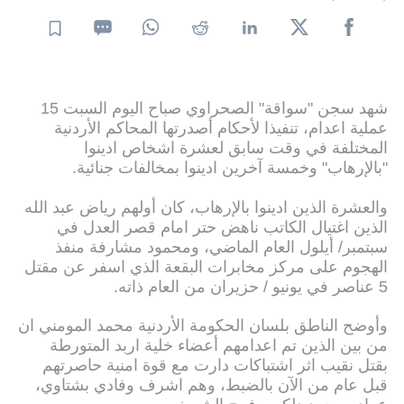
شهد سجن "سواقة" الصحراوي صباح اليوم السبت 15
عملية اعدام، تنفيذا لأحكام أصدرتها المحاكم الأردنية
المختلفة في وقت سابق لعشرة اشخاص ادينوا
"بالإرهاب" وخمسة آخرين ادينوا بمخالفات جنائية.
والعشرة الذين ادينوا بالإرهاب، كان أولهم رياض عبد الله
الذين اغتيال الكاتب ناهض حتر امام قصر العدل في
سبتمبر/ أيلول العام الماضي، ومحمود مشارفة منفذ
الهجوم على مركز مخابرات البقعة الذي اسفر عن مقتل
5 عناصر في يونيو / حزيران من العام ذاته.
وأوضح الناطق بلسان الحكومة الأردنية محمد المومني ان
من بين الذين تم اعدامهم أعضاء خلية اربد المتورطة
بقتل نقيب اثر اشتباكات دارت مع قوة امنية حاصرتهم
قبل عام من الآن بالضبط، وهم اشرف وفادي بشتاوي،