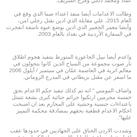
عماد ومحمد دلكي وفرج الشريف.
وطالت الاعدامات أيضا منفذ اعتداء صما الذي وقع في
العام 2015، علي مقابلة الذي ادين بقتل رجلي امن،
وأيضا معمر الجعبير الذي ادين بوضع عبوة ناسفة انفجرت
في السفارة الأردنية في بغداد بالعام 2003.
واعدم أيضا نبيل الجاعورة المتورط بتنفيذ هجوم اطلاق
نار صوب مجموعة من السياح الذين كانوا يتجولون في
معالم اثرية في العاصمة عمّان في سبتمبر / أيلول 2006
ما اسفر عن مقتل بريطاني في المدرج الروماني.
واضاف المومني " انه تم كذلك تنفيذ حكم الاعدام بحق
خمسة مجرمين ارتكبوا جرائم جنائية كبرى بشعة تتمثل
باعتداءات جنسية وحشية على المحارم بعد ان اصبحت
احكام الاعدام قطعية بحقهم بمصادقة محكمة التمييز
عليها".
وشددت الاردن الخناق على الجهاديين في حدودها عقب