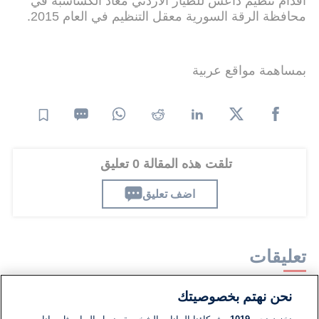
اقدام تنظيم داعش للطيار الاردني معاذ الكساسبة في
محافظة الرقة السورية معقل التنظيم في العام 2015.
بمساهمة مواقع عربية
تلقت هذه المقالة 0 تعليق
اضف تعليق
تعليقات
نحن نهتم بخصوصيتك
لا توجد تعليقات مكتوبة حتى الآن. كن الأول!