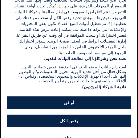
نخزن نحن
1019
وشركاؤنا البيانات الشخصية ونصل إليها، مثل بيانات
التصفح أو المعرفات الفريدة، على جهازك. يُمكّن تحديد أوافق تقنيات
اكتب تعليقًا جديدًا ...
التتبع من دعم الأغراض المعروضة في إطار معالجتنا وشركائنا للبيانات
التي يجب توفيرها. سيؤدي تحديد رفض الكل أو سحب موافقتك إلى
تعطيلها. إذا تم تعطيل أدوات التتبع، فقد لا تكون بعض المحتويات
والإعلانات التي تراها ذا صلة بك. يمكنك إعادة عرض هذه القائمة
لتغيير اختياراتك أو سحب الموافقة في أي وقت عن طريق النقر على
إدارة التفضيلات الرابط في أسفل صفحة الويب. ستؤثر اختياراتك
داخل الموقع الإلكتروني الخاص بنا. لمزيد من التفاصيل، يرجى
الرجوع إلى سياسة الخصوصية الخاصة بنا.
نعمد نحن وشركاؤنا إلى معالجة البيانات لتقديم:
استخدام بيانات الموقع الجغرافي الدقيقة. فحص خصائص الجهاز
بشكل فعال من أجل تحديد الهوية. تخزين المعلومات و/أو الوصول
إليها على أحد الأجهزة. الإعلانات والمحتوى المخصصان وقياس أداء
الإعلانات والمحتوى وأبحاث الجمهور وتطوير الخدمات.
قائمة الشركاء (المورّدون)
أوافق
رفض الكل