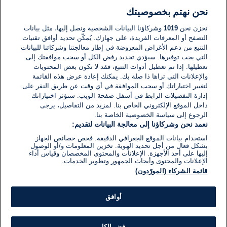
لا توجد تعليقات مكتوبة حتى الآن. كن الأول!
نحن نهتم بخصوصيتك
نخزن نحن
1019
وشركاؤنا البيانات الشخصية ونصل إليها، مثل بيانات
اكتب تعليقًا جديدًا ...
التصفح أو المعرفات الفريدة، على جهازك. يُمكّن تحديد أوافق تقنيات
التتبع من دعم الأغراض المعروضة في إطار معالجتنا وشركائنا للبيانات
التي يجب توفيرها. سيؤدي تحديد رفض الكل أو سحب موافقتك إلى
تعطيلها. إذا تم تعطيل أدوات التتبع، فقد لا تكون بعض المحتويات
والإعلانات التي تراها ذا صلة بك. يمكنك إعادة عرض هذه القائمة
لتغيير اختياراتك أو سحب الموافقة في أي وقت عن طريق النقر على
إدارة التفضيلات الرابط في أسفل صفحة الويب. ستؤثر اختياراتك
داخل الموقع الإلكتروني الخاص بنا. لمزيد من التفاصيل، يرجى
الرجوع إلى سياسة الخصوصية الخاصة بنا.
نعمد نحن وشركاؤنا إلى معالجة البيانات لتقديم:
استخدام بيانات الموقع الجغرافي الدقيقة. فحص خصائص الجهاز
بشكل فعال من أجل تحديد الهوية. تخزين المعلومات و/أو الوصول
إليها على أحد الأجهزة. الإعلانات والمحتوى المخصصان وقياس أداء
الإعلانات والمحتوى وأبحاث الجمهور وتطوير الخدمات.
قائمة الشركاء (المورّدون)
أوافق
رفض الكل