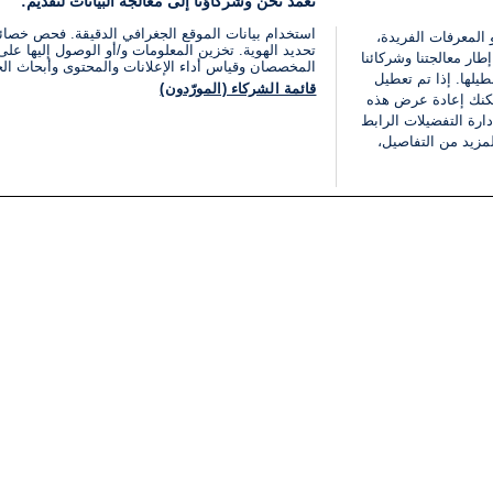
نعمد نحن وشركاؤنا إلى معالجة البيانات لتقديم:
استخدام بيانات الموقع الجغرافي الدقيقة. فحص خصا
 المعرفات الفريدة،
تحديد الهوية. تخزين المعلومات و/أو الوصول إليها على 
ار معالجتنا وشركائنا
المخصصان وقياس أداء الإعلانات والمحتوى وأبحاث ال
يلها. إذا تم تعطيل
قائمة الشركاء (المورّدون)
يمكنك إعادة عرض هذه
ارة التفضيلات الرابط
مزيد من التفاصيل،
مجانا
فئات
قانوني
ملخص الأخبار
شروط الخدمة
الشرق الأوسط
سياسة خاصة
شؤون إسرائيلية
شروط وأحكام الإعلان
دولي
إعلان إمكانية الوصول
مونديال 2026
إدارة التفضيلات
ثقافة
قائمة ملفات تعريف الارتباط
اقتصاد
رياضة
الحرب في إسرائيل