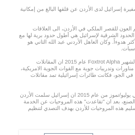
ة إسرائيل لدى الأردن عن قلقها البالغ من إمكانية
 العون للقصر الملكي في الأردن، الى العلاقات
أن الحدود الشرقية لإسرائيل هي أطول حدود برية لها مع
ر هدوءاً. وكان العاهل الأردني عبد الله الثاني هو
سبات.
وفي هذا السياق، نشر موقع الطيران الشهير Foxtrot Alpha عام 2015 ان المقاتلات
مناورات وتدريبات جوية مع القوات الجوية الامريكية،
 في الجو، فكانت طائرات إسرائيلية تمد مقاتلات
من ناحيتها قالت وكالة رويترز للأنباء في يوليو/تموز من عام 2015 ان إسرائيل سلمت الأردن
 الصنع، بعد ان "تقاعدت" هذه المروحيات عن الخدمة
سليم هذه المروحيات للأردن بهدف التصدي لتنظيم