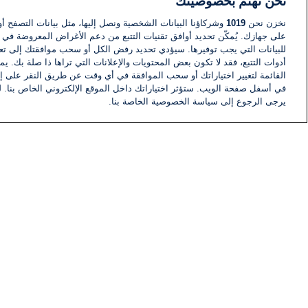
نحن نهتم بخصوصيتك
نخزن نحن
1019
وشركاؤنا البيانات الشخصية ونصل إليها، مثل بيانات التصفح أو
على جهازك. يُمكّن تحديد أوافق تقنيات التتبع من دعم الأغراض المعروضة في إط
للبيانات التي يجب توفيرها. سيؤدي تحديد رفض الكل أو سحب موافقتك إلى تعط
أدوات التتبع، فقد لا تكون بعض المحتويات والإعلانات التي تراها ذا صلة بك. 
القائمة لتغيير اختياراتك أو سحب الموافقة في أي وقت عن طريق النقر على إد
في أسفل صفحة الويب. ستؤثر اختياراتك داخل الموقع الإلكتروني الخاص بنا. ل
يرجى الرجوع إلى سياسة الخصوصية الخاصة بنا.
أخبار
أخبار هامة
معلومات
اللجنة التنفيذية i24NEWS
برنامج i24NEWS
الاذاعة الحية
حياة مهنية
اتصال
خريطة الموقع