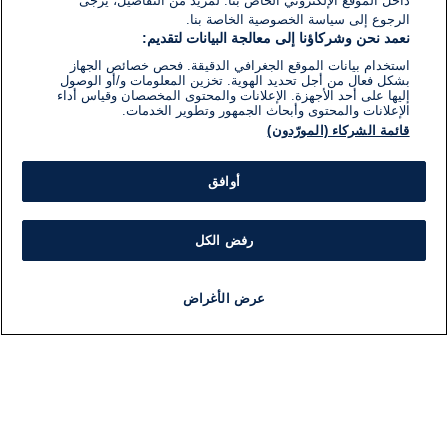
داخل الموقع الإلكتروني الخاص بنا. لمزيد من التفاصيل، يرجى
الرجوع إلى سياسة الخصوصية الخاصة بنا.
نعمد نحن وشركاؤنا إلى معالجة البيانات لتقديم:
استخدام بيانات الموقع الجغرافي الدقيقة. فحص خصائص الجهاز
بشكل فعال من أجل تحديد الهوية. تخزين المعلومات و/أو الوصول
إليها على أحد الأجهزة. الإعلانات والمحتوى المخصصان وقياس أداء
الإعلانات والمحتوى وأبحاث الجمهور وتطوير الخدمات.
قائمة الشركاء (المورّدون)
أوافق
رفض الكل
عرض الأغراض
أخبار
أخبار هامة
مجانا
مذياع
برنامج
معلومات
فئ
اللجنة التنفيذية i24NEWS
ملخ