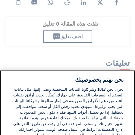
تلقت هذه المقالة 0 تعليق
اضف تعليق
تعليقات
نحن نهتم بخصوصيتك
لا توجد تعليقات مكتوبة حتى الآن. كن الأول!
نخزن نحن
1017
وشركاؤنا البيانات الشخصية ونصل إليها، مثل بيانات
التصفح أو المعرفات الفريدة، على جهازك. يُمكّن تحديد أوافق تقنيات
اكتب تعليقًا جديدًا ...
التتبع من دعم الأغراض المعروضة في إطار معالجتنا وشركائنا للبيانات
التي يجب توفيرها. سيؤدي تحديد رفض الكل أو سحب موافقتك إلى
تعطيلها. إذا تم تعطيل أدوات التتبع، فقد لا تكون بعض المحتويات
والإعلانات التي تراها ذا صلة بك. يمكنك إعادة عرض هذه القائمة
لتغيير اختياراتك أو سحب الموافقة في أي وقت عن طريق النقر على
إدارة التفضيلات الرابط في أسفل صفحة الويب. ستؤثر اختياراتك