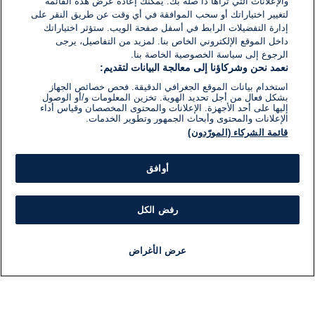
والإعلانات التي تراها ذا صلة بك. يمكنك إعادة عرض هذه القائمة
لتغيير اختياراتك أو سحب الموافقة في أي وقت عن طريق النقر على
إدارة التفضيلات الرابط في أسفل صفحة الويب. ستؤثر اختياراتك
داخل الموقع الإلكتروني الخاص بنا. لمزيد من التفاصيل، يرجى
الرجوع إلى سياسة الخصوصية الخاصة بنا.
نعمد نحن وشركاؤنا إلى معالجة البيانات لتقديم:
استخدام بيانات الموقع الجغرافي الدقيقة. فحص خصائص الجهاز
بشكل فعال من أجل تحديد الهوية. تخزين المعلومات و/أو الوصول
إليها على أحد الأجهزة. الإعلانات والمحتوى المخصصان وقياس أداء
الإعلانات والمحتوى وأبحاث الجمهور وتطوير الخدمات.
قائمة الشركاء (المورّدون)
أوافق
رفض الكل
عرض الأغراض
أخبار
أخبار هامة
مجانا
مذياع
برنامج