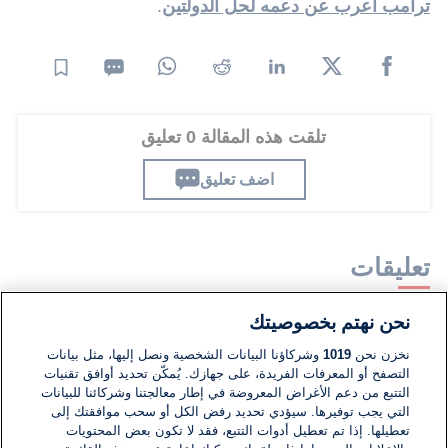
ترامب اعرب عن دعمه لحل الدولتين
.
تلقت هذه المقالة 0 تعليق
اضف تعليق
تعليقات
نحن نهتم بخصوصيتك
لا توجد تعليقات مكتوبة حتى الآن. كن الأول!
نخزن نحن
1019
وشركاؤنا البيانات الشخصية ونصل إليها، مثل بيانات
التصفح أو المعرفات الفريدة، على جهازك. يُمكّن تحديد أوافق تقنيات
اكتب تعليقًا جديدًا ...
التتبع من دعم الأغراض المعروضة في إطار معالجتنا وشركائنا للبيانات
التي يجب توفيرها. سيؤدي تحديد رفض الكل أو سحب موافقتك إلى
تعطيلها. إذا تم تعطيل أدوات التتبع، فقد لا تكون بعض المحتويات