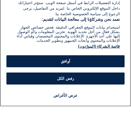
إدارة التفضيلات الرابط في أسفل صفحة الويب. ستؤثر اختياراتك
داخل الموقع الإلكتروني الخاص بنا. لمزيد من التفاصيل، يرجى
الرجوع إلى سياسة الخصوصية الخاصة بنا.
نعمد نحن وشركاؤنا إلى معالجة البيانات لتقديم:
استخدام بيانات الموقع الجغرافي الدقيقة. فحص خصائص الجهاز
بشكل فعال من أجل تحديد الهوية. تخزين المعلومات و/أو الوصول
إليها على أحد الأجهزة. الإعلانات والمحتوى المخصصان وقياس أداء
الإعلانات والمحتوى وأبحاث الجمهور وتطوير الخدمات.
قائمة الشركاء (المورّدون)
أوافق
رفض الكل
عرض الأغراض
أخبار
أخبار هامة
مجانا
مذياع
برنامج
معلومات
فئ