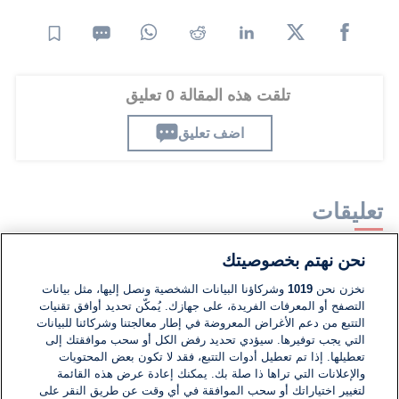
تلقت هذه المقالة 0 تعليق
اضف تعليق
تعليقات
نحن نهتم بخصوصيتك
لا توجد تعليقات مكتوبة حتى الآن. كن الأول!
نخزن نحن
1019
وشركاؤنا البيانات الشخصية ونصل إليها، مثل بيانات
التصفح أو المعرفات الفريدة، على جهازك. يُمكّن تحديد أوافق تقنيات
اكتب تعليقًا جديدًا ...
التتبع من دعم الأغراض المعروضة في إطار معالجتنا وشركائنا للبيانات
التي يجب توفيرها. سيؤدي تحديد رفض الكل أو سحب موافقتك إلى
تعطيلها. إذا تم تعطيل أدوات التتبع، فقد لا تكون بعض المحتويات
والإعلانات التي تراها ذا صلة بك. يمكنك إعادة عرض هذه القائمة
لتغيير اختياراتك أو سحب الموافقة في أي وقت عن طريق النقر على