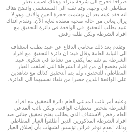
صراخا فخرج الى شرفة منزله وهناك أصيب بعيار
مطاطي في وجهه. وتم نقله الى المستشفى واتضح هناك
انه فقد عينه بعد ان تهشمت حجرة العين والانف وهو لا
يزال يعاني من حالة صحية معقدة لغاية الآن. وتقدم آنذاك
عبيد بطلب التحقيق في الواقعة في دائرة التحقيق مع
افراد الشرطة ولكن طلبه رفض.
وتقدم بعد ذلك محامي الدفاع عن عبيد بطلب استئناف
الى النيابة العامة وقال فيه: ان دائرة التحقيق مع افراد
الشرطة لم تقم بما يكفي من نشاط في شكوى عبيد.
فلم يخضع أي من افراد الشرطة التي اطلقت العيار
المطاطي، للتحقيق، ولم يتم التحقيق كذلك مع شاهدين
على الواقعة اللذين حضرا من تلقاء نفسيهما الى الدائرة.
وعليه أمر نائب المدعي العام دائرة التحقيق مع افراد
الشرطة بفحص معطيات الواقعة. ولكن نائب المدعي
العام رفض الاستئناف الذي يطالب بفتح تحقيق جنائي ضد
افراد الشرطة المذكورين الذين أطلقوا العيار المطاطي
وذلك "لعدم توفر قرائن تؤسس لشبهات بأن إطلاق العيار