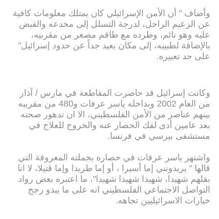
وأضاف " أن الأمن الإسرائيلي كان يمتلك معلومات كافية
عن الزعيم الراحل، لدرجة التسلل إلى مخدعه والقبض
عليه وهو نائم، وطرده مع طاقم مصغر من مقربيه،
بالإضافة لطبيبه، إلى مكان بعيد جداً عن حدود إسرائيل"
على حد تعبيره.
وكانت إسرائيل قد حاصرت المقاطعة في مارس / آذار
من العام 2002 وبداخله ياسر عرفات و480 من مقريبه
بينهم عناصر من الأمن الفلسطيني، الا ان تدهور صحته
بعد عامين أدى لفك الحصار عنه والخروج للعلاج في
مستشفى بيرسي في فرنسا.
واشتهر ياسر عرفات في حصاره بجملته المعروفة التي
قالها " يريدونني إما أسيرا ، أو إما طريدا وإما قتيلا، لا انا
بقلهم شهيدا، شهيدا شهيدا شهيدا"، ما اعتبره بعض رواد
التواصل الاجتماعي الفلسطيني انه على ما يبدو رجح
خيارات الاسرائيليين تجاهه.