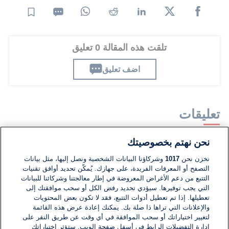
تلقت هذه المقالة 0 تعليق
اضف تعليق
تعليقات
نحن نهتم بخصوصيتك
لا توجد تعليقات مكتوبة حتى الآن. كن الأول!
نخزن نحن
1017
وشركاؤنا البيانات الشخصية ونصل إليها، مثل بيانات
التصفح أو المعرفات الفريدة، على جهازك. يُمكّن تحديد أوافق تقنيات
اكتب تعليقًا جديدًا ...
التتبع من دعم الأغراض المعروضة في إطار معالجتنا وشركائنا للبيانات
التي يجب توفيرها. سيؤدي تحديد رفض الكل أو سحب موافقتك إلى
تعطيلها. إذا تم تعطيل أدوات التتبع، فقد لا تكون بعض المحتويات
والإعلانات التي تراها ذا صلة بك. يمكنك إعادة عرض هذه القائمة
لتغيير اختياراتك أو سحب الموافقة في أي وقت عن طريق النقر على
إدارة التفضيلات الرابط في أسفل صفحة الويب. ستؤثر اختياراتك