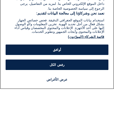
داخل الموقع الإلكتروني الخاص بنا. لمزيد من التفاصيل، يرجى
الرجوع إلى سياسة الخصوصية الخاصة بنا.
نعمد نحن وشركاؤنا إلى معالجة البيانات لتقديم:
استخدام بيانات الموقع الجغرافي الدقيقة. فحص خصائص الجهاز
بشكل فعال من أجل تحديد الهوية. تخزين المعلومات و/أو الوصول
إليها على أحد الأجهزة. الإعلانات والمحتوى المخصصان وقياس أداء
الإعلانات والمحتوى وأبحاث الجمهور وتطوير الخدمات.
قائمة الشركاء (المورّدون)
أوافق
رفض الكل
عرض الأغراض
أخبار
أخبار هامة
مجانا
مذياع
برنامج
معلومات
فئ
اللجنة التنفيذية i24NEWS
ملخ