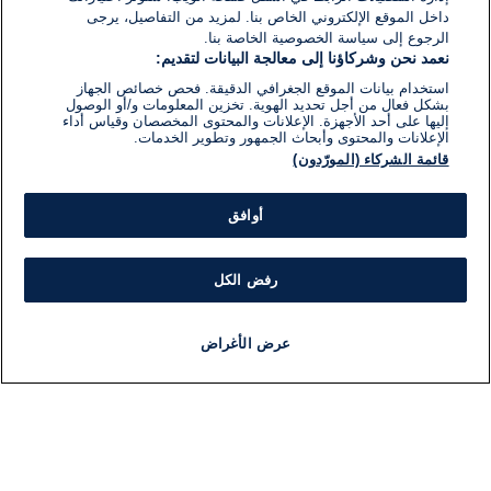
داخل الموقع الإلكتروني الخاص بنا. لمزيد من التفاصيل، يرجى
الرجوع إلى سياسة الخصوصية الخاصة بنا.
نعمد نحن وشركاؤنا إلى معالجة البيانات لتقديم:
استخدام بيانات الموقع الجغرافي الدقيقة. فحص خصائص الجهاز
بشكل فعال من أجل تحديد الهوية. تخزين المعلومات و/أو الوصول
إليها على أحد الأجهزة. الإعلانات والمحتوى المخصصان وقياس أداء
الإعلانات والمحتوى وأبحاث الجمهور وتطوير الخدمات.
قائمة الشركاء (المورّدون)
أوافق
رفض الكل
عرض الأغراض
أخبار
أخبار هامة
مجانا
مذياع
برنامج
معلومات
فئ
اللجنة التنفيذية i24NEWS
ملخ