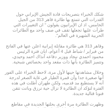
شكك الخبراء بتصريحات قادة الجيش الإيراني حول
القدرات التي تتمتع بها طائرة قاهر 313 من الجيل
الخامس، اذ ان الإيرانيون يقولون " ان التغييرات التي
طرأت عليها تجعلها تقف في صف واحد مع الطائرات
الحربية الشهيرة في العالم".
وقاهر 313 هي طائرة مقاتلة إيرانية اعلن عنها في الفاتح
من فبراير / شباط قبل 4 أعوام، ابان فترة الرئيس
محمود احمدي نيجاد ووزير دفاعه آنذاك احمد وحيدي،
وتتميز الطائرة بأنها ذات مقعد واحد بخصائص شبحية.
وخلال مشاهدتها حينها لأول مرة، لاحظ الخبراء على الفور
أنها صغيرة جدا وأن قمرة الطيار في غاية الصغر لدرجة
أنه لا يستطيع مد قدميه، ولكن طهران أطلت في هذه
الفترة لتؤكد ان الطائرة لا تزال حية ترزق وباتت تتقن
فنونا قتالية جديدة.
وظهرت الطائرة مرة أخرى بحلتها الجديدة في مقاطع