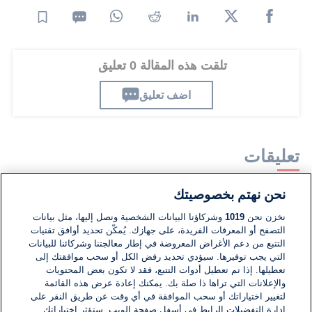
تلقت هذه المقالة 0 تعليق
اضف تعليق
تعليقات
نحن نهتم بخصوصيتك
لا توجد تعليقات مكتوبة حتى الآن. كن الأول!
نخزن نحن
1019
وشركاؤنا البيانات الشخصية ونصل إليها، مثل بيانات
التصفح أو المعرفات الفريدة، على جهازك. يُمكّن تحديد أوافق تقنيات
اكتب تعليقًا جديدًا ...
التتبع من دعم الأغراض المعروضة في إطار معالجتنا وشركائنا للبيانات
التي يجب توفيرها. سيؤدي تحديد رفض الكل أو سحب موافقتك إلى
تعطيلها. إذا تم تعطيل أدوات التتبع، فقد لا تكون بعض المحتويات
والإعلانات التي تراها ذا صلة بك. يمكنك إعادة عرض هذه القائمة
لتغيير اختياراتك أو سحب الموافقة في أي وقت عن طريق النقر على
إدارة التفضيلات الرابط في أسفل صفحة الويب. ستؤثر اختياراتك