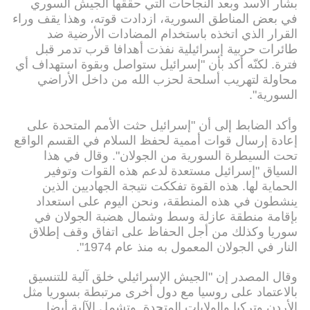
بشار الأسد وبعد النجاحات التي حققها الجيش السوري
في بعض المناطق السورية، ازدادت قوته، وهذا يقف وراء
القرار الذي اتخذه باستخدام المضادات الأرضية ضد
طائرات حربية إسرائيلية نفذت أهدافا قرب تدمر قبل
فترة. لكنّه أكد بأن "إسرائيل ستواصل وبقوة استهداف أي
محاولة لتهريب أسلحة لحزب الله من داخل الأراضي
السورية".
وأكد الضابط إلى أن "إسرائيل حثت الأمم المتحدة على
إعادة إرسال قوات أممية لحفظ السلام في القسم الواقع
تحت السيطرة السورية من الجولان". وقال في هذا
السياق "إسرائيل مستعدة لدعم هذه القوات وتوفير
الحماية لها. هذه القوة تفككت نتيجة الجهاديين الذين
ينشطون في هذه المنطقة، ونحن اليوم على استعداد
بإقامة منطقة عازلة وسط وشمال هضبة الجولان في
سوريا وكذلك من أجل الحفاظ على اتفاق وقف إطلاق
النار في الجولان المعمول به منذ عام 1974".
وقال المصدر إن "الجيش الإسرائيلي خلق آلية للتنسيق
بالاعتماد على روسيا مع دول أخرى مرتبطة بسوريا مثل
الأردن وتركيا والولايات المتحدة. وتشمل الآلية أيضا