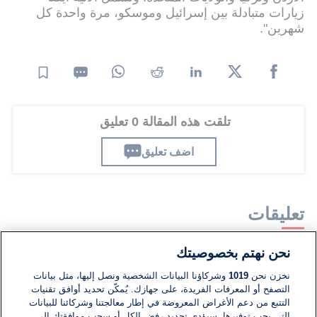
زيارات متبادلة بين إسرائيل وموسكو، مرة واحدة كل
شهرين".
تلقت هذه المقالة 0 تعليق
اضف تعليق
تعليقات
نحن نهتم بخصوصيتك
لا توجد تعليقات مكتوبة حتى الآن. كن الأول!
نخزن نحن
1019
وشركاؤنا البيانات الشخصية ونصل إليها، مثل بيانات
التصفح أو المعرفات الفريدة، على جهازك. يُمكّن تحديد أوافق تقنيات
اكتب تعليقًا جديدًا ...
التتبع من دعم الأغراض المعروضة في إطار معالجتنا وشركائنا للبيانات
التي يجب توفيرها. سيؤدي تحديد رفض الكل أو سحب موافقتك إلى