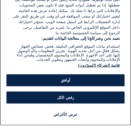
تعطيلها. إذا تم تعطيل أدوات التتبع، فقد لا تكون بعض المحتويات
والإعلانات التي تراها ذا صلة بك. يمكنك إعادة عرض هذه القائمة
لتغيير اختياراتك أو سحب الموافقة في أي وقت عن طريق النقر على
إدارة التفضيلات الرابط في أسفل صفحة الويب. ستؤثر اختياراتك
داخل الموقع الإلكتروني الخاص بنا. لمزيد من التفاصيل، يرجى
الرجوع إلى سياسة الخصوصية الخاصة بنا.
نعمد نحن وشركاؤنا إلى معالجة البيانات لتقديم:
استخدام بيانات الموقع الجغرافي الدقيقة. فحص خصائص الجهاز
بشكل فعال من أجل تحديد الهوية. تخزين المعلومات و/أو الوصول
إليها على أحد الأجهزة. الإعلانات والمحتوى المخصصان وقياس أداء
الإعلانات والمحتوى وأبحاث الجمهور وتطوير الخدمات.
قائمة الشركاء (المورّدون)
أوافق
رفض الكل
عرض الأغراض
أخبار
أخبار هامة
مجانا
مذياع
برنامج