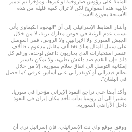
المثبتة على رؤوس صاروخية أو غيرها، ومؤخرا تم تدمير
غالبية هذه الصواريخ لكن لا تزال كمية قليلة من هذه
الأسلحة بحوزة الأسد".
وأشار الضابط الإسرائيلي إلى أن "الهجوم الكيماوي يأتي
بسبب عدم الرغبة في خوض معارك برية، لا من خلال
الجيش السوري ولا الإيرانيين ولا الروس، ففي الموصل
على سبيل المثال هناك 56 ألف مقاتل مدعوم بـ5 آلاف
عنصر استخبارات الذي يحاربون داعش لوحده، ورغم كل
ذلك فإن التقدم ضد داعش بطيء، ولا يمكن تفسير
إمكانية التوصل الى اتفاق سلام بسورية، إلا من خلال
نظام فيدرالي أو كونفدرالي على أساس عرقي كما حصل
في البلقان".
وأكد أيضا على تراجع النفوذ الإيراني مؤخرا في سوريا،
مشيرا الى أن روسيا بدأت تأخذ مكان إيران في النفوذ
داخل الأراضي السورية.
ووفق موقع واي نت الإسرائيلي، فإن إسرائيل ترى أن