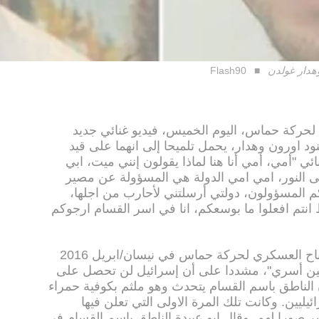
وهدار غولدن
Flash90
حركة حماس، اليوم الخميس، فيديو غنائي جديد
د اورون وهدار، يحمل تلميحا إلى انهما على قيد
ائي "أمي، أمي أنا هنا لماذا يقولون إنني ميت، ابي
ى النور، امي امي الدولة هي المسؤولة عن مصير
م المسؤولون، دولتي أرسلتني لأحارب من اجلها،
نتم افعلوا ما بوسعكم، انا في اسر القسام ارجوكم
وأعلن الناطق باسم كتائب القسام الجناح العسكري لحركة حماس في نيسان/ابريل 2016
يليين أسري"، مشددا على أن إسرائيل لن تحصل على
 الناطق باسم القسام يتحدث وهو ملثم بكوفية حمراء
يليين. وكانت تلك المرة الاولى التي تعلن فيها
ر صورا لهم. وقال ابو عبيدة الناطق باسم القسام في