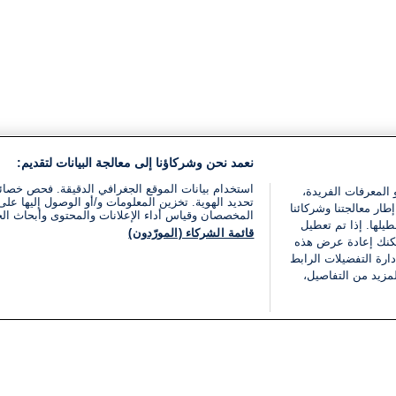
نعمد نحن وشركاؤنا إلى معالجة البيانات لتقديم:
استخدام بيانات الموقع الجغرافي الدقيقة. فحص خصا
 المعرفات الفريدة،
تحديد الهوية. تخزين المعلومات و/أو الوصول إليها على 
ار معالجتنا وشركائنا
المخصصان وقياس أداء الإعلانات والمحتوى وأبحاث ال
يلها. إذا تم تعطيل
قائمة الشركاء (المورّدون)
يمكنك إعادة عرض هذه
ارة التفضيلات الرابط
مزيد من التفاصيل،
مجانا
فئات
قانوني