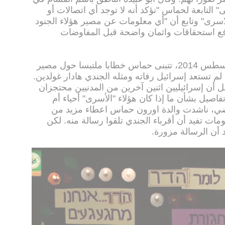
التابعة لحماس "نؤكد أنه لا توجد أي اتصالات أو
سرى" وتابع أن "أي معلومات عن مصير هؤلاء الجنود
 دفع استحقاقات واثمان واضحة قبل المفاوضات
ومنذ حرب غزة بين تموز/يوليو واب/اغسطس 2014، تتبنى حماس خطابا ملتبسا حول مصير
م تستعد إسرائيل رفاته ومثله الجندي هادار غولدين.
ل أن إسرائيليين اثنين آخرين من المدنيين محتجزان
فاصيل بشأن ما إذا كان هؤلاء "الأسرى" أحياء أم
اضي، ناشدت والدة اورون حماس اعطاء مزيد من
ات تفيد أن أقرباء الجندي تلقوا رسالة منه. لكن
د أن الرسالة مزورة.