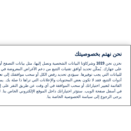
نحن نهتم بخصوصيتك
نخزن نحن
1019
وشركاؤنا البيانات الشخصية ونصل إليها، مثل بيانات التصفح أو
على جهازك. يُمكّن تحديد أوافق تقنيات التتبع من دعم الأغراض المعروضة في إط
للبيانات التي يجب توفيرها. سيؤدي تحديد رفض الكل أو سحب موافقتك إلى تعط
أدوات التتبع، فقد لا تكون بعض المحتويات والإعلانات التي تراها ذا صلة بك. 
القائمة لتغيير اختياراتك أو سحب الموافقة في أي وقت عن طريق النقر على إد
في أسفل صفحة الويب. ستؤثر اختياراتك داخل الموقع الإلكتروني الخاص بنا. ل
يرجى الرجوع إلى سياسة الخصوصية الخاصة بنا.
أخبار
أخبار هامة
معلومات