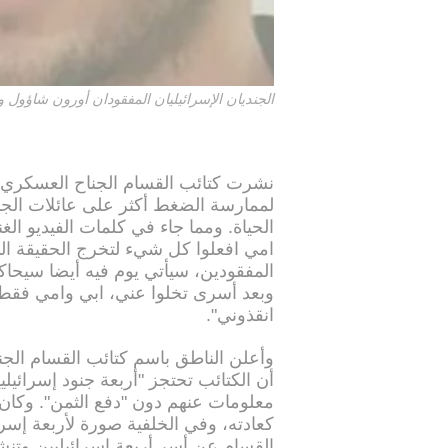
الجنديان الإسرائيليان المفقودان أورون شاؤول 
نشرت كتائب القسام الجناح العسكري ل
لممارسة الضغط أكثر على عائلات الجنو
الحياة. ومما جاء في كلمات الفيديو الغن
امي افعلوا كل شيء لتخرج الحقيقة ال
المفقودين، سيأتي يوم فيه أيضا سيحاك
وبعد أسرى تخلوا عني، ابي وامي فقط ا
انقذوني".
أن الكتائب تحتجز "أربعة جنود إسرائ
معلومات عنهم دون "دفع الثمن". وكان
كعادته، وفي الخلفية صورة لأربعة إسرائ
القسام عن أسر أربعة إسرائيليين وتنش