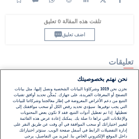
تلقت هذه المقالة 0 تعليق
اضف تعليق
تعليقات
نحن نهتم بخصوصيتك
لا توجد تعليقات مكتوبة حتى الآن. كن الأول!
نخزن نحن
1019
وشركاؤنا البيانات الشخصية ونصل إليها، مثل بيانات
التصفح أو المعرفات الفريدة، على جهازك. يُمكّن تحديد أوافق تقنيات
اكتب تعليقًا جديدًا ...
التتبع من دعم الأغراض المعروضة في إطار معالجتنا وشركائنا للبيانات
التي يجب توفيرها. سيؤدي تحديد رفض الكل أو سحب موافقتك إلى
تعطيلها. إذا تم تعطيل أدوات التتبع، فقد لا تكون بعض المحتويات
والإعلانات التي تراها ذا صلة بك. يمكنك إعادة عرض هذه القائمة
لتغيير اختياراتك أو سحب الموافقة في أي وقت عن طريق النقر على
إدارة التفضيلات الرابط في أسفل صفحة الويب. ستؤثر اختياراتك
داخل الموقع الإلكتروني الخاص بنا. لمزيد من التفاصيل، يرجى