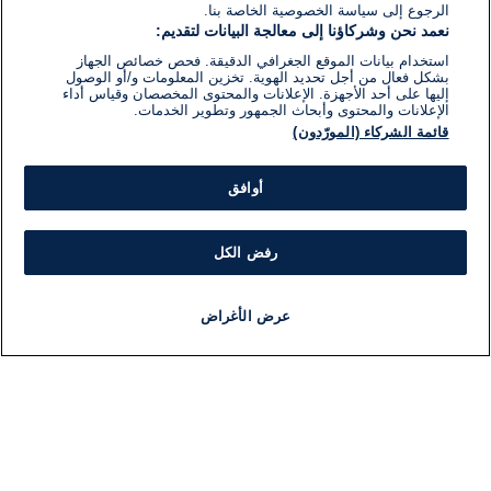
الرجوع إلى سياسة الخصوصية الخاصة بنا.
نعمد نحن وشركاؤنا إلى معالجة البيانات لتقديم:
استخدام بيانات الموقع الجغرافي الدقيقة. فحص خصائص الجهاز
بشكل فعال من أجل تحديد الهوية. تخزين المعلومات و/أو الوصول
إليها على أحد الأجهزة. الإعلانات والمحتوى المخصصان وقياس أداء
الإعلانات والمحتوى وأبحاث الجمهور وتطوير الخدمات.
قائمة الشركاء (المورّدون)
أوافق
رفض الكل
عرض الأغراض
أخبار
أخبار هامة
مجانا
مذياع
برنامج
معلومات
فئ
اللجنة التنفيذية i24NEWS
ملخ
برنامج i24NEWS
ال