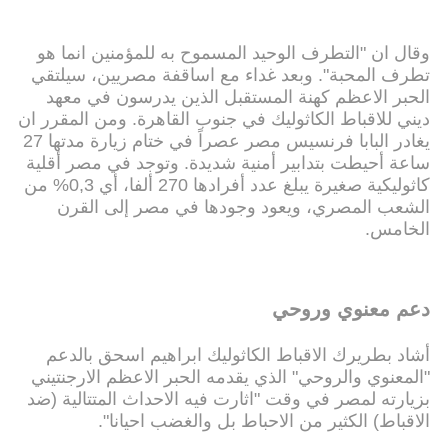
وقال ان "التطرف الوحيد المسموح به للمؤمنين انما هو
تطرف المحبة". وبعد غداء مع اساقفة مصريين، سيلتقي
الحبر الاعظم كهنة المستقبل الذين يدرسون في معهد
ديني للاقباط الكاثوليك في جنوب القاهرة. ومن المقرر ان
يغادر البابا فرنسيس مصر عصراً في ختام زيارة مدتها 27
ساعة أحيطت بتدابير أمنية شديدة. وتوجد في مصر أقلية
كاثوليكية صغيرة يبلغ عدد أفرادها 270 ألفا، أي 0,3% من
الشعب المصري، ويعود وجودها في مصر إلى القرن
الخامس.
دعم معنوي وروحي
أشاد بطريرك الاقباط الكاثوليك ابراهيم اسحق بالدعم
"المعنوي والروحي" الذي يقدمه الحبر الاعظم الارجنتيني
بزيارته لمصر في وقت "اثارت فيه الاحداث المتتالية (ضد
الاقباط) الكثير من الاحباط بل والغضب احيانا".