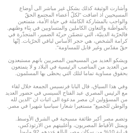
وأشارت الوثيقة كذلك بشكل غير مباشر الى أوضاع
المسيحيين اذ اضافت "لكلّ أعضاء المجتمع الحقّ
والواجب بالمشاركة الكاملة في حياة الأمة، متمتعين
بالمواطَنة والتعاون الكاملين والمتساويين في بِنَاء وطنهم.
فالحرّية الدينيّة، التي تتضمّن حريّة الضمير، المتجذّرة في
كرامة الشخص، هي حجر الأساس لباقي الحرّيات. إنّها
حقّ مقدّس وغير قابل للمساومة".
ويشكو العديد من المسيحيين المصريين بانهم مستبعدون
من العديد من المناصب الرئيسية في البلاد و لا يتمتعون
بحقوق مساوية تماما لتلك التي يحظى بها المسلمون.
وفي هذا السياق، قال البابا فرنسيس الجمعة خلال لقاء
مع الرئيس المصري عبد الفتاح السيسي في حضور العديد
من المسؤولين ان مصر مدعوة الى اثبات ان "الدين لله
والوطن للجميع" مستعيرا شعارا سياسيا شهيرا في مصر.
وتضم مصر أكبر طائفة مسيحية في الشرق الأوسط.
ويمثل الأقباط المصريون، وأغلبيتهم من الارثوذكس،
قرابة 10% من سكان مصر البالغ عددهم 92 مليونا.