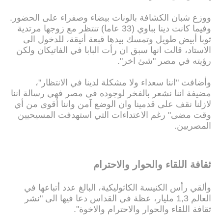
ووزع شبان الكشافة بالونات بيضاء وصفراء على الحضور.
وفيما كانت دينا بباوي (33 عاما) تنتظر مع زوجها مرتدية
ثوبا أبيض طويل وتمسك بيدها قبعة أنيقة، للدخول الى
الاستاد، قالت انها سبق ان رأت البابا في الفاتيكان ولكن
رؤيته في مصر "شئ اخر".
وأضافت "اننا سعداء ولا مشكلة لدينا في الانتظار"،
مضيفة اننا نشعر بالفخر لوجوده في مصر فهي رسالة اننا
لازلنا نقف على قدمينا وان الوضع آمن واننا أقوى من أي
وقت مضى" رغم الاعتداءات التي استهدفت المسيحيين
المصريين.
ثقافة اللقاء والحوار والاحترام
وألقي رأس الكنيسة الكاثوليكية، البالغ عدد أتباعها في
العالم 1,3 مليار، عظة في القداس دعا فيها الى "نشر
ثقافة اللقاء والحوار والاحترام والاخوة".