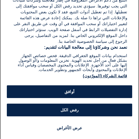
التتبع من دعم الأغراض المعروضة في إطار معالجتنا وشركائنا للبيانات
التي يجب توفيرها. سيؤدي تحديد رفض الكل أو سحب موافقتك إلى
تعطيلها. إذا تم تعطيل أدوات التتبع، فقد لا تكون بعض المحتويات
والإعلانات التي تراها ذا صلة بك. يمكنك إعادة عرض هذه القائمة
لتغيير اختياراتك أو سحب الموافقة في أي وقت عن طريق النقر على
إدارة التفضيلات الرابط في أسفل صفحة الويب. ستؤثر اختياراتك
داخل الموقع الإلكتروني الخاص بنا. لمزيد من التفاصيل، يرجى
الرجوع إلى سياسة الخصوصية الخاصة بنا.
نعمد نحن وشركاؤنا إلى معالجة البيانات لتقديم:
استخدام بيانات الموقع الجغرافي الدقيقة. فحص خصائص الجهاز
بشكل فعال من أجل تحديد الهوية. تخزين المعلومات و/أو الوصول
إليها على أحد الأجهزة. الإعلانات والمحتوى المخصصان وقياس أداء
الإعلانات والمحتوى وأبحاث الجمهور وتطوير الخدمات.
قائمة الشركاء (المورّدون)
أوافق
رفض الكل
عرض الأغراض
أخبار
أخبار هامة
مجانا
مذياع
برنامج