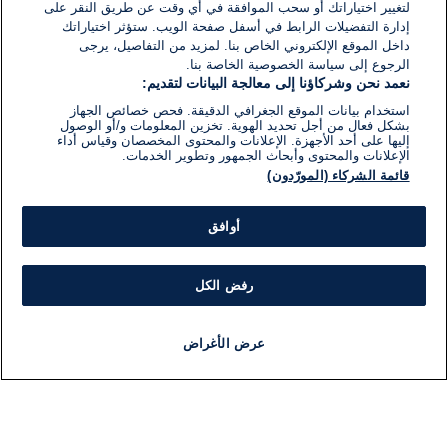
لتغيير اختياراتك أو سحب الموافقة في أي وقت عن طريق النقر على
إدارة التفضيلات الرابط في أسفل صفحة الويب. ستؤثر اختياراتك
داخل الموقع الإلكتروني الخاص بنا. لمزيد من التفاصيل، يرجى
الرجوع إلى سياسة الخصوصية الخاصة بنا.
نعمد نحن وشركاؤنا إلى معالجة البيانات لتقديم:
استخدام بيانات الموقع الجغرافي الدقيقة. فحص خصائص الجهاز
بشكل فعال من أجل تحديد الهوية. تخزين المعلومات و/أو الوصول
إليها على أحد الأجهزة. الإعلانات والمحتوى المخصصان وقياس أداء
الإعلانات والمحتوى وأبحاث الجمهور وتطوير الخدمات.
قائمة الشركاء (المورّدون)
أوافق
رفض الكل
عرض الأغراض
أخبار
أخبار هامة
مباشر
مذياع
برنامج