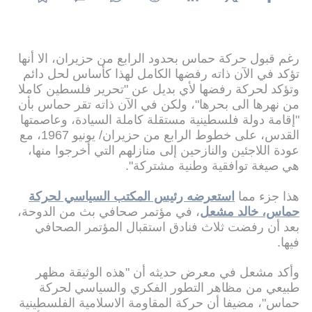
رغم قبول حركة حماس بحدود الرابع من حزيران، الا أنها
تؤكد في الآن ذاته رفضها الكامل لهذا كأساس لحل دائم
وتؤكد لحركة رفضها لأي بديل عن "تحرير فلسطين كاملا
من نهرها الى بحرها"، ولكن في الآن ذاته تقر حماس بأن
"إقامة دولة فلسطينية مستقلة كاملة السيادة، وعاصمتها
القدس، على خطوط الرابع من حزيران/ يونيو 1967، مع
عودة اللاجئين والنازحين إلى منازلهم التي أخرجوا منها،
هي صيغة توافقية وطنية مشتركة".
هذا جزء مما
استعرضه رئيس المكتب السياسي لحركة
حماس، خالد مشعل
، في مؤتمر صحافي بث من الدوحة،
بعد أن رفضت ثلاث فنادق استقبال المؤتمر الصحافي
فيها.
وأكد مشعل في معرض حديثه أن "هذه الوثيقة مظهر
طبيعي من مظاهر التطور الفكري والسياسي لحركة
حماس"، مضيفا أن حركة المقاومة الاسلامية الفلسطينية