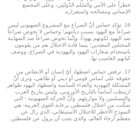
خطراً على الأمن والسّلم الدّوليَين، وعلى المجتمع
الإنساني ومصالحه واستقراره.
16. تؤكد حماس أنَّ الصراع مع المشروع الصهيوني ليس
صراعاً مع اليهود بسبب ديانتهم؛ وحماس لا تخوض صراعاً
ضد اليهود لكونهم يهوداً، وإنَّما تخوض صراعاً ضد الصهاينة
المحتلين المعتدين؛ بينما قادة الاحتلال هم من يقومون
باستخدام شعارات اليهود واليهودية في الصراع، ووصف
كيانهم الغاصب بها.
17. ترفض حماس اضطهاد أيّ إنسان أو الانتقاص من
حقوقه على أساس قومي أو ديني أو طائفي، وترى أنَّ
المشكلة اليهودية والعداء للسامية واضطهاد اليهود ظواهر
ارتبطت أساساً بالتاريخ الأوروبي، وليس بتاريخ العرب
والمسلمين ولا مواريثهم. وأنَّ الحركة الصهيونية - التي
تمكّنت من احتلال فلسطين برعاية القوى الغربية- هي
النموذج الأخطر للاحتلال الاستيطاني، الذي زال عن
معظم أرجاء العالم، والذي يجب أن يزول عن فلسطين.