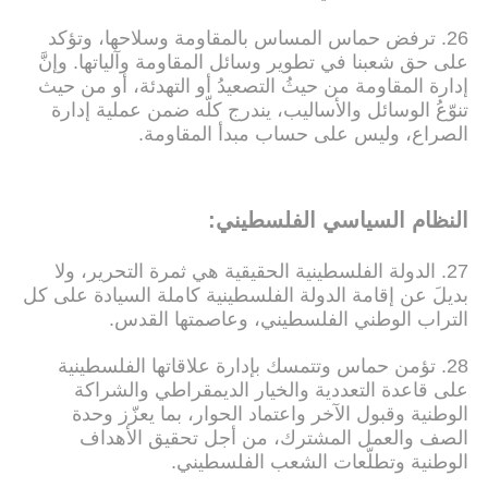
26. ترفض حماس المساس بالمقاومة وسلاحها، وتؤكد
على حق شعبنا في تطوير وسائل المقاومة وآلياتها. وإنَّ
إدارة المقاومة من حيثُ التصعيدُ أو التهدئة، أو من حيث
تنوّعُ الوسائل والأساليب، يندرج كلّه ضمن عملية إدارة
الصراع، وليس على حساب مبدأ المقاومة.
النظام السياسي الفلسطيني:
27. الدولة الفلسطينية الحقيقية هي ثمرة التحرير، ولا
بديلَ عن إقامة الدولة الفلسطينية كاملة السيادة على كل
التراب الوطني الفلسطيني، وعاصمتها القدس.
28. تؤمن حماس وتتمسك بإدارة علاقاتها الفلسطينية
على قاعدة التعددية والخيار الديمقراطي والشراكة
الوطنية وقبول الآخر واعتماد الحوار، بما يعزّز وحدة
الصف والعمل المشترك، من أجل تحقيق الأهداف
الوطنية وتطلّعات الشعب الفلسطيني.