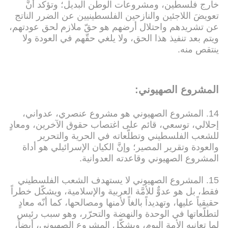
خارج فلسطين، ومشروعات الوطن البديل؛ وتؤكد أنَّ
تعويضَ اللاجئين والنازحين الفلسطينيين عن الضرر الناتج
عن تشريدهم واحتلال أرضهم هو حقّ ملازم لحق عودتهم،
ويتم بعد تنفيذ هذا الحق، ولا يلغي حقّهم في العودة ولا
ينتقص منه.
المشروع الصهيوني:
14. المشروع الصهيوني هو مشروع عنصري، عدواني،
إحلالي، توسعي، قائم على اغتصاب حقوق الآخرين، ومعادٍ
للشعب الفلسطيني وتطلّعاته في الحرية والتحرير
والعودة وتقرير المصير؛ وإنَّ الكيان الإسرائيلي هو أداة
المشروع الصهيوني وقاعدته العدوانية.
15. المشروع الصهيوني لا يستهدف الشعب الفلسطيني
فقط، بل هو عدوٌّ للأمَّة العربية والإسلامية، ويشكّل خطراً
حقيقياً عليها، وتهديداً بالغاً لأمنها ومصالحها، كما أنّه معادٍ
لتطلّعاتها في الوحدة والنهضة والتحرّر، وهو سبب رئيس
لما تعانيه الأمة اليوم، ويشكّل المشروع الصهيوني، أيضاً،