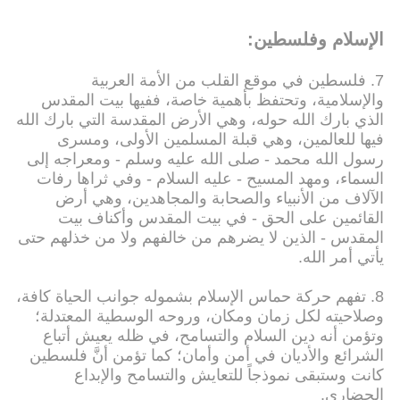
الإسلام وفلسطين:
7. فلسطين في موقع القلب من الأمة العربية
والإسلامية، وتحتفظ بأهمية خاصة، ففيها بيت المقدس
الذي بارك الله حوله، وهي الأرض المقدسة التي بارك الله
فيها للعالمين، وهي قبلة المسلمين الأولى، ومسرى
رسول الله محمد - صلى الله عليه وسلم - ومعراجه إلى
السماء، ومهد المسيح - عليه السلام - وفي ثراها رفات
الآلاف من الأنبياء والصحابة والمجاهدين، وهي أرض
القائمين على الحق - في بيت المقدس وأكناف بيت
المقدس - الذين لا يضرهم من خالفهم ولا من خذلهم حتى
يأتي أمر الله.
8. تفهم حركة حماس الإسلام بشموله جوانب الحياة كافة،
وصلاحيته لكل زمان ومكان، وروحه الوسطية المعتدلة؛
وتؤمن أنه دين السلام والتسامح، في ظله يعيش أتباع
الشرائع والأديان في أمن وأمان؛ كما تؤمن أنَّ فلسطين
كانت وستبقى نموذجاً للتعايش والتسامح والإبداع
الحضاري.