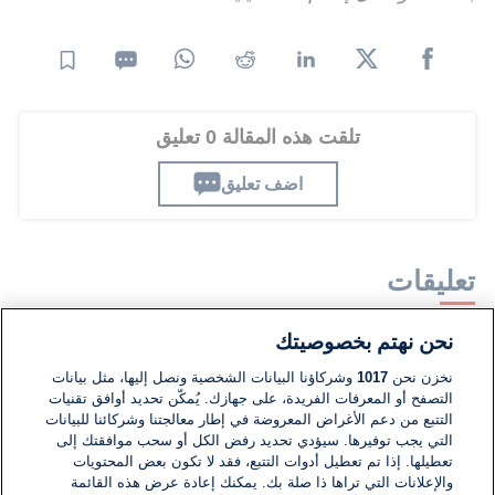
تلقت هذه المقالة 0 تعليق
اضف تعليق
تعليقات
نحن نهتم بخصوصيتك
لا توجد تعليقات مكتوبة حتى الآن. كن الأول!
نخزن نحن
1017
وشركاؤنا البيانات الشخصية ونصل إليها، مثل بيانات
التصفح أو المعرفات الفريدة، على جهازك. يُمكّن تحديد أوافق تقنيات
اكتب تعليقًا جديدًا ...
التتبع من دعم الأغراض المعروضة في إطار معالجتنا وشركائنا للبيانات
التي يجب توفيرها. سيؤدي تحديد رفض الكل أو سحب موافقتك إلى
تعطيلها. إذا تم تعطيل أدوات التتبع، فقد لا تكون بعض المحتويات
والإعلانات التي تراها ذا صلة بك. يمكنك إعادة عرض هذه القائمة