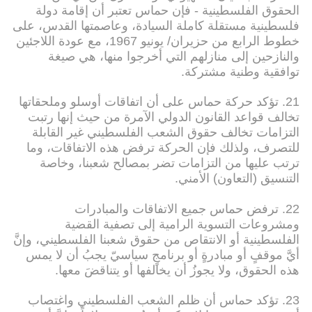
الحقوق الفلسطينية - فإن حماس تعتبر أن إقامة دولة
فلسطينية مستقلة كاملة السيادة، وعاصمتها القدس، على
خطوط الرابع من حزيران/ يونيو 1967، مع عودة اللاجئين
والنازحين إلى منازلهم التي أخرجوا منها، هي صيغة
توافقية وطنية مشتركة.
21. تؤكد حركة حماس على أن اتفاقات أوسلو وملحقاتها
تخالف قواعد القانون الدولي الآمرة من حيث إنها رتبت
التزامات تخالف حقوق الشعب الفلسطيني غير القابلة
للتصرف، ولذلك فإن الحركة ترفض هذه الاتفاقات، وما
ترتب عليها من التزامات تضر بمصالح شعبنا، وخاصة
التنسيق (التعاون) الأمني.
22. ترفض حماس جميع الاتفاقات والمبادرات
ومشروعات التسوية الرامية إلى تصفية القضية
الفلسطينية أو الانتقاص من حقوق شعبنا الفلسطيني، وإنَّ
أيَّ موقفٍ أو مبادرةٍ أو برنامجٍ سياسيّ يجبُ أن لا يمس
هذه الحقوق، ولا يجوزُ أن يخالفها أو يتناقضَ معها.
23. تؤكد حماس أن ظلم الشعب الفلسطيني واغتصاب