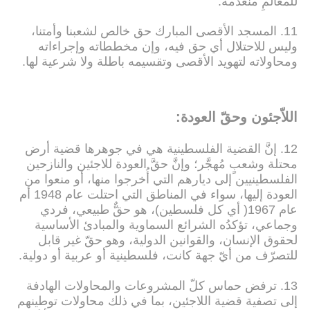
للمعالمِ منعدمة.
11. المسجد الأقصى المبارك حق خالص لشعبنا وأمتنا،
وليس للاحتلال أي حق فيه، وإن مخططاته وإجراءاته
ومحاولاته لتهويد الأقصى وتقسيمه باطلة ولا شرعية لها.
اللاّجئون وحقّ العودة:
12. إنَّ القضية الفلسطينية هي في جوهرها قضية أرض
محتلة وشعبٍ مُهجَّر؛ وإنَّ حقَّ العودة للاجئين والنازحين
الفلسطينيين إلى ديارهم التي أُخرجوا منها، أو منعوا من
العودة إليها، سواء في المناطق التي احتلت عام 1948 أم
عام 1967( أي كل فلسطين)، هو حقٌّ طبيعي، فردي
وجماعي، تؤكدُه الشرائع السماوية والمبادئ الأساسية
لحقوق الإنسان، والقوانين الدولية، وهو حقّ غير قابل
للتصرّف من أيّ جهة كانت، فلسطينية أو عربية أو دولية.
13. ترفض حماس كلّ المشروعات والمحاولات الهادفة
إلى تصفية قضية اللاجئين، بما في ذلك محاولات توطينهم