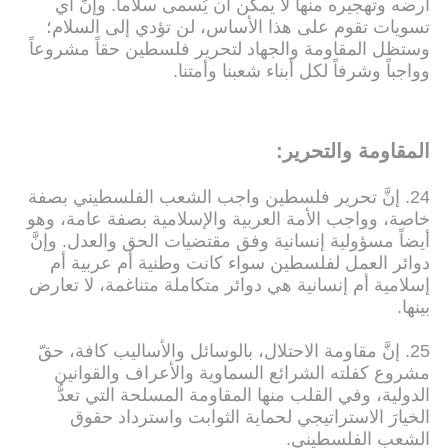
أرضه وتهجيره منها لا يمكن أن يُسمى سلاماً. وإنَّ أي
تسويات تقوم على هذا الأساس، لن تؤدي إلى السلام؛
وستظل المقاومة والجهاد لتحرير فلسطين حقاً مشروعاً
وواجباً وشرفاً لكل أبناء شعبنا وأمتنا.
المقاومة والتحرير:
24. إنَّ تحرير فلسطين واجب الشعب الفلسطيني بصفة
خاصة، وواجب الأمة العربية والإسلامية بصفة عامة، وهو
أيضاً مسؤولية إنسانية وفق مقتضيات الحق والعدل. وإنَّ
دوائر العمل لفلسطين سواء كانت وطنية أم عربية أم
إسلامية أم إنسانية هي دوائر متكاملة متناغمة، لا تعارض
بينها.
25. إنَّ مقاومة الاحتلال، بالوسائل والأساليب كافة، حقّ
مشروع كفلته الشرائع السماوية والأعراف والقوانين
الدولية، وفي القلب منها المقاومة المسلحة التي تعدُّ
الخيارَ الاستراتيجي لحماية الثوابت واسترداد حقوق
الشعب الفلسطيني.