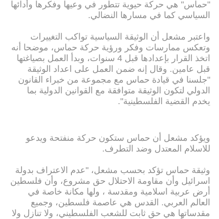
"حماس" هي حركة حيوية تتطور في وعيها وفكرها وأدائها
السياسي كما في مسارها النضالي.
واعتبر مشعل أن الوثيقة السياسية تواكب التغييرات
وتعكس ممارسات وفكر ورؤية حركة حماس، موضحا أنه
اتخذ القرار بإعدادها قبل 4 سنوات، وبدأ العمل بصياغتها
قبل عامين. وقال إنه ضمن العمل على اعداد الوثيقة
"جلسنا في قيادة حماس مع مجموعة من خبراء القانون
الدولي لتكون الوثيقة متوافقة مع القوانين الدولية بما
يخدم القضية الفلسطينية".
ويؤكد مشعل أن حماس ستكون حركة منفتحة ويدعو
للاسلام المعتدل وضد التطرف.
وثيقة حماس تؤكد بحسب مشعل، "عدم الاعتراف بدولة
اسرائيل وأن مقاومة الاحتلال حق مشروع، وأن فلسطين
أرض عربية اسلامية ومقدسة ، ولها مكانة خاصة في
العالم العربي. القدس هي عاصمة فلسطين، وجميع
مقدساتها هي حق ثابت للشعب الفلسطيني، ولا تنازل ولا