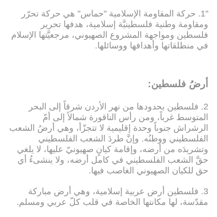
"1. حركة المقاومة الإسلامية "حماس" هي حركة تحرّر
ومقاومة وطنية فلسطينيَّة إسلامية، هدفها تحرير
فلسطين ومواجهة المشروع الصهيوني، مرجعيَّتها الإسلام
في منطلقاتها وأهدافها ووسائلها.
أرضُ فلسطين:
2. فلسطين بحدودها من نهر الأردن شرقاً إلى البحر
المتوسط غرباً، ومن رأس الناقورة شمالاً إلى أمّ
الرشراش جنوباً وحدة إقليمية لا تتجزّأ، وهي أرضُ الشعب
الفلسطيني ووطنُه. وإنَّ طردَ الشعب الفلسطيني
وتشريدَه من أرضه، وإقامة كيانٍ صهيونيّ عليها، لا يلغي
حقَّ الشعب الفلسطيني في كامل أرضه، ولا ينشىءُ أي
حق للكيان الصهيوني الغاصب فيها.
3. فلسطين أرض عربية إسلامية، وهي أرض مباركة
مقدّسة، لها مكانتها الخاصة في قلب كلّ عربي ومسلم.