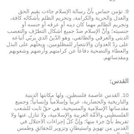
9. تؤمن حماس بأنَّ رسالة الإسلام جاءت بقيم الحق
والعدل والحرية والكرامة، وتحريم الظلم بأشكاله كافة،
وتجريم الظالم مهما كان دينه أو عرقه أو جنسه أو
جنسيته؛ وأنَّ الإسلام ضدّ جميع أشكال التطرّف والتعصب
الديني والعرقي والطائفي، وهو الدّينُ الذي يربّي أتباعه
على ردّ العدوان والانتصار للمظلومين، ويحثّهم على البذل
والعطاء والتضحية دفاعاً عن كرامتهم وأرضهم وشعوبهم
ومقدساتهم.
القدس:
10. القدس عاصمة فلسطين، ولها مكانتها الدينية
والتاريخية والحضارية، عربياً وإسلامياً وإنسانياً؛ وجميع
مقدساتها الإسلامية والمسيحية، هي حقّ ثابت للشعب
الفلسطيني والأمَّة العربية والإسلامية، ولا تنازل عنها ولا
تفريط بأيّ جزء منها؛ وإنَّ كلّ إجراءات الاحتلال في
القدس من تهويدٍ واستيطانٍ وتزوير للحقائقِ وطمس