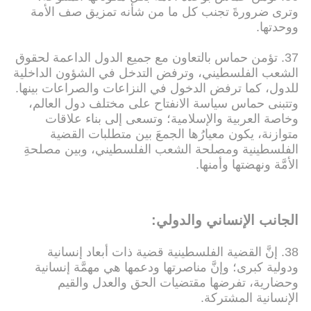
وترى ضرورةَ تجنب كل ما من شأنه تمزيق صف الأمة
ووحدتها.
37. تؤمن حماس بالتعاون مع جميع الدول الداعمة لحقوق
الشعب الفلسطيني، وترفض التدخل في الشؤون الداخلية
للدول، كما ترفض الدخول في النزاعات والصراعات بينها.
وتتبنى حماس سياسة الانفتاح على مختلف دول العالم،
وخاصة العربية والإسلامية؛ وتسعى إلى بناء علاقات
متوازنة، يكون معيارُها الجمعَ بين متطلبات القضية
الفلسطينية ومصلحة الشعب الفلسطيني، وبين مصلحةِ
الأمَّة ونهضتها وأمنها.
الجانب الإنساني والدولي:
38. إنَّ القضية الفلسطينية قضية ذات أبعاد إنسانية
ودولية كبرى؛ وإنَّ مناصرتها ودعمها هي مهمَّة إنسانية
وحضارية، تفرضها مقتضيات الحق والعدل والقيم
الإنسانية المشتركة.