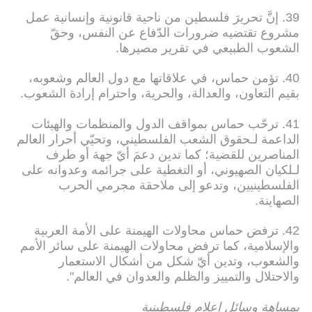
39. إنَّ تحريرَ فلسطين من ناحية قانونية وإنسانية عمل
مشروع تقتضيه ضرورات الدّفاع عن النفس، وحقّ
الشعوب الطبيعي في تقرير مصيرها.
40. تؤمن حماس، في علاقاتها مع دول العالم وشعوبه،
بقيم التعاون، والعدالة، والحرية، واحترام إرادة الشعوب.
41. ترحّب حماس بمواقف الدول والمنظمات والهيئات
الداعمة لـحقوق الشعب الفلسطيني، وتحيّي أحرار العالم
المناصرين للقضية؛ كما تدين دعمَ أيّ جهة أو طرف
لـلكيان الصهيوني، أو التغطية على جرائمه وعدوانه على
الفلسطينيين، وتدعو إلى ملاحقة مجرمي الحرب
الصهاينة.
42. ترفض حماس محاولات الهيمنة على الأمة العربية
والإسلامية، كما ترفض محاولات الهيمنة على سائر الأمم
والشعوب، وتدين أيّ شكل من أشكال الاستعمار
والاحتلال والتمييز والظلم والعدوان في العالم".
بمساهة وسائل إعلام فلسطينية