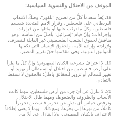
الموقف من الاحتلال والتسوية السياسية:
18. يُعدُّ منعدماً كلٌّ من تصريح "بلفور"، وصكّ الانتداب
البريطاني على فلسطين، وقرار الأمم المتحدة بتقسيم
فلسطين، وكلّ ما ترتّب عليها أو ماثلها من قرارات
وإجراءات؛ وإنَّ قيام "إسرائيل" باطلٌ من أساسه، وهو
مناقضٌ لحقوق الشعب الفلسطيني غير القابلة للتصرف،
ولإرادته وإرادة الأمة، ولحقوق الإنسان التي تكفلها
المواثيق الدولية، وفي مقدّمتها حقّ تقرير المصير.
19. لا اعترافَ بشرعية الكيان الصهيوني؛ وإنَّ كلّ ما طرأ
على أرض فلسطين من احتلال أو استيطان أو تهويد أو
تغيير للمعالم أو تزوير للحقائق باطلٌ؛ فالحقوق لا تسقط
بالتقادم.
20. لا تنازلَ عن أيّ جزء من أرض فلسطين، مهما كانت
الأسباب والظروف والضغوط، ومهما طال الاحتلال.
وترفض حماس أي بديلٍ عن تحرير فلسطين تحريراً
كاملاً، من نهرها إلى بحرها. ومع ذلك - وبما لا يعني إطلاقاً
الاعتراف بالكيان الصهيوني، ولا التنازل عن أيٍّ من