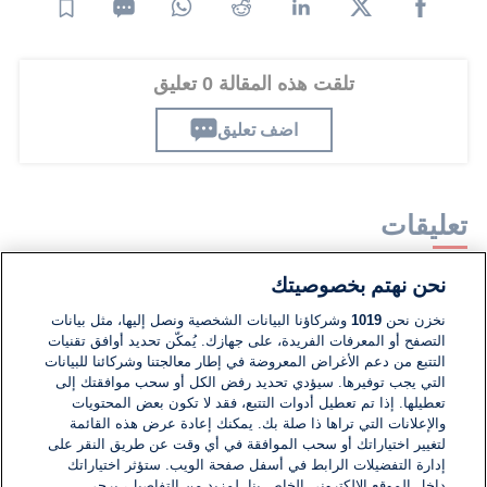
تلقت هذه المقالة 0 تعليق
اضف تعليق
تعليقات
نحن نهتم بخصوصيتك
لا توجد تعليقات مكتوبة حتى الآن. كن الأول!
نخزن نحن
1019
وشركاؤنا البيانات الشخصية ونصل إليها، مثل بيانات
التصفح أو المعرفات الفريدة، على جهازك. يُمكّن تحديد أوافق تقنيات
اكتب تعليقًا جديدًا ...
التتبع من دعم الأغراض المعروضة في إطار معالجتنا وشركائنا للبيانات
التي يجب توفيرها. سيؤدي تحديد رفض الكل أو سحب موافقتك إلى
تعطيلها. إذا تم تعطيل أدوات التتبع، فقد لا تكون بعض المحتويات
والإعلانات التي تراها ذا صلة بك. يمكنك إعادة عرض هذه القائمة
لتغيير اختياراتك أو سحب الموافقة في أي وقت عن طريق النقر على
إدارة التفضيلات الرابط في أسفل صفحة الويب. ستؤثر اختياراتك
داخل الموقع الإلكتروني الخاص بنا. لمزيد من التفاصيل، يرجى