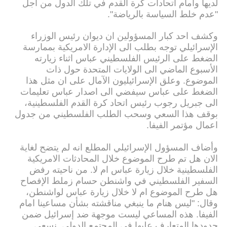
لديها وامام اتحادات كرة القدم في تلك الدول من اجل
"عدم خلط السياسة بالرياضة".
وكشف احد كبار المسؤولين ان ديوان رئيس الوزراء
الإسرائيلي توجه بطلب الى الإدارة الامريكية بممارسة
الضغط على الرئيس الفلسطيني عباس اثناء زيارته
الأسبوع الماضي الى الولايات المتحدة حول ذات
الموضوع. وعلق الإسرائيليون الآمال على ان مثل هذا
الضغط على عباس سيفضي الى اصدار عباس تعليمات
الى جبريل رجوب رئيس اتحاد كرة القدم الفلسطينية،
بوقف هذا السعي وسحب الطلب الفلسطيني من جدول
اعمال مؤتمر الفيفا.
وأضاف المسؤول الإسرائيلي المطلع انه لم يتضح لغاية
الان هل تم طرح الموضوع خلال المحادثات الامريكية
الفلسطينية خلال زيارة عباس ام لا. من ناحيته رفض
السفير الفلسطيني في واشنطن حسام زملط الإفصاح
هل طرح الموضوع ام لا خلال زيارة عباس لواشنطن،
وقال: "ليس هنام ما ينبغي مناقشته بشأن مساعينا امام
الفيفا. هذه المساعي ليست موجهة ضد إسرائيل ضمن
حدودها المتعارف عليها في المجتمع الدولي. نسعى