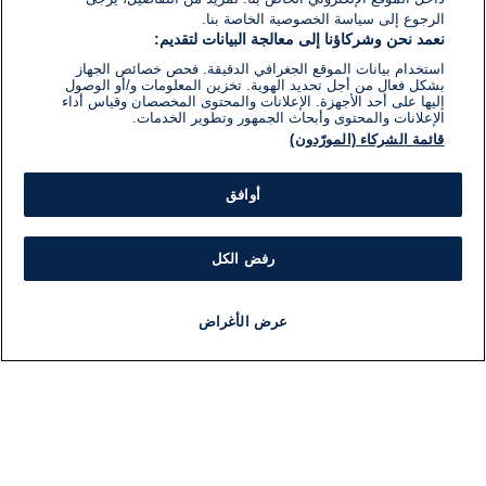
الرجوع إلى سياسة الخصوصية الخاصة بنا.
نعمد نحن وشركاؤنا إلى معالجة البيانات لتقديم:
استخدام بيانات الموقع الجغرافي الدقيقة. فحص خصائص الجهاز
بشكل فعال من أجل تحديد الهوية. تخزين المعلومات و/أو الوصول
إليها على أحد الأجهزة. الإعلانات والمحتوى المخصصان وقياس أداء
الإعلانات والمحتوى وأبحاث الجمهور وتطوير الخدمات.
قائمة الشركاء (المورّدون)
أوافق
رفض الكل
عرض الأغراض
أخبار
أخبار هامة
مجانا
مذياع
برنامج
معلومات
فئ
اللجنة التنفيذية i24NEWS
ملخ
برنامج i24NEWS
ال