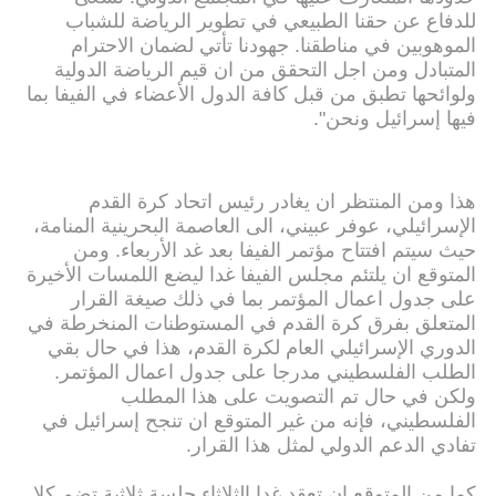
للدفاع عن حقنا الطبيعي في تطوير الرياضة للشباب
الموهوبين في مناطقنا. جهودنا تأتي لضمان الاحترام
المتبادل ومن اجل التحقق من ان قيم الرياضة الدولية
ولوائحها تطبق من قبل كافة الدول الأعضاء في الفيفا بما
فيها إسرائيل ونحن".
هذا ومن المنتظر ان يغادر رئيس اتحاد كرة القدم
الإسرائيلي، عوفر عبيني، الى العاصمة البحرينية المنامة،
حيث سيتم افتتاح مؤتمر الفيفا بعد غد الأربعاء. ومن
المتوقع ان يلتئم مجلس الفيفا غدا ليضع اللمسات الأخيرة
على جدول اعمال المؤتمر بما في ذلك صيغة القرار
المتعلق بفرق كرة القدم في المستوطنات المنخرطة في
الدوري الإسرائيلي العام لكرة القدم، هذا في حال بقي
الطلب الفلسطيني مدرجا على جدول اعمال المؤتمر.
ولكن في حال تم التصويت على هذا المطلب
الفلسطيني، فإنه من غير المتوقع ان تنجح إسرائيل في
تفادي الدعم الدولي لمثل هذا القرار.
كما من المتوقع ان تعقد غدا الثلاثاء جلسة ثلاثية تضم كلا