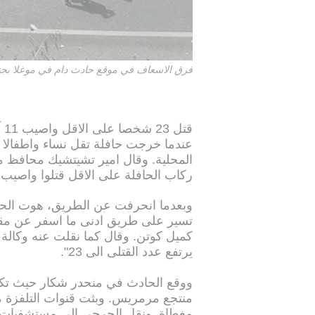
فرق الاسعاف في موقع حادث دام في موغلا بجنوب غرب تركي
قت
عندما خرجت حافلة تقل نساء واطفال
المحلية. وقال امير تشيتشيك محافظ م
ركاب الحافلة على الاقل قتلوا واصيب 11 بجروح خطيرة، متحدثا عن "حادث مروع"
تسير على طريق ادنى ما اسفر عن مقتل 
كميل كوتن. وقال كما نقلت عنه وكالة ان
يرتفع عدد القتلى الى 23".
ووقع الحادث في منحدر شكار حيث تكث
منتجع مرمريس. وبثت قنوات التلفزة 
مغطاة. ونقل الجرحى الى مستشفيات م