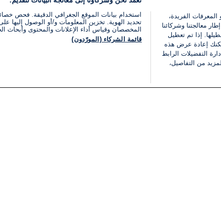
نعمد نحن وشركاؤنا إلى معالجة البيانات لتقديم:
استخدام بيانات الموقع الجغرافي الدقيقة. فحص خصا
 المعرفات الفريدة،
تحديد الهوية. تخزين المعلومات و/أو الوصول إليها على 
ار معالجتنا وشركائنا
المخصصان وقياس أداء الإعلانات والمحتوى وأبحاث ال
يلها. إذا تم تعطيل
قائمة الشركاء (المورّدون)
يمكنك إعادة عرض هذه
ارة التفضيلات الرابط
مزيد من التفاصيل،
مجانا
فئات
قانوني
ملخص الأخبار
شروط الخدمة
الشرق الأوسط
سياسة خاصة
شؤون إسرائيلية
شروط وأحكام الإعلان
دولي
إعلان إمكانية الوصول
مونديال 2026
إدارة التفضيلات
ثقافة
قائمة ملفات تعريف الارتباط
اقتصاد
رياضة
الحرب في إسرائيل