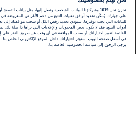
نحن نهتم بخصوصيتك
نخزن نحن
1019
وشركاؤنا البيانات الشخصية ونصل إليها، مثل بيانات التصفح أو
على جهازك. يُمكّن تحديد أوافق تقنيات التتبع من دعم الأغراض المعروضة في إط
للبيانات التي يجب توفيرها. سيؤدي تحديد رفض الكل أو سحب موافقتك إلى تعط
أدوات التتبع، فقد لا تكون بعض المحتويات والإعلانات التي تراها ذا صلة بك. 
القائمة لتغيير اختياراتك أو سحب الموافقة في أي وقت عن طريق النقر على إد
في أسفل صفحة الويب. ستؤثر اختياراتك داخل الموقع الإلكتروني الخاص بنا. ل
يرجى الرجوع إلى سياسة الخصوصية الخاصة بنا.
أخبار
أخبار هامة
معلومات
اللجنة التنفيذية i24NEWS
برنامج i24NEWS
الاذاعة الحية
حياة مهنية
اتصال
خريطة الموقع