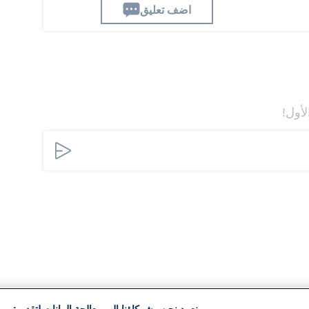
اضف تعليق
لأول!