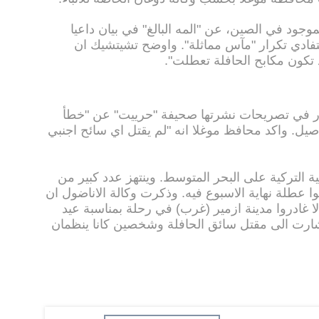
ود في الصين، عن "المه البالغ" في بيان داعيا
تفادي تكرار "مآس مماثلة". واوضح تشيتشيك ان
تكون مكابح الحافلة تعطلت".
 في تصريحات نشرتها صحيفة "حرييت" عن "خطأ
صيل. واكد محافظ موغلا انه "لم يقتل اي سائح اجنبي
التركية على البحر المتوسط. وينتهز عدد كبير من
ا عطلة نهاية الاسبوع فيه. وذكرت وكالة الاناضول ان
 غادروا مدينة ازمير (غرب) في رحلة بمناسبة عيد
واشارت الى مقتل سائق الحافلة وشخصين كانا ينظمان