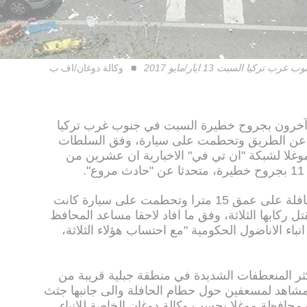
ا السبت 13 ايار/مايو 2017
وكالة دوغان/اف ب
ل 23 شخصا على الاقل واصيب 11 آخرون بجروح خطيرة السبت في جنوب غرب تركيا
ا عن الطريق وتحطمت على سيارة، وفق السلطات
وغلا لشبكة "ان تي في" الاخبارية ان عشرين من
.
وبعدما انحرفت عن الطريق، هوت الحافلة على عمق 15 مترا وتحطمت على سيارة كانت
ركابها الثلاثة، وفق ما افاد لاحقا مساعد المحافظ
باء الاناضول الحكومية "مع احتساب هؤلاء الثلاثة،
ر المنعطفات الشديدة في منطقة جبلية قريبة من
مشاهد لمسعفين حول حطام الحافلة والى جانبها جثث
حافظة موغلا بحسب وكالة دوغان الخاصة للانباء.