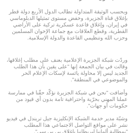
وبحسب الوثيقة المتداولة تطالب الدول الأربع دولة قطر
بإغلاق قناة الجزيرة، وخفض مستوى تمثيلها الدبلوماسي
في إيران، وإغلاق قاعدة عسكرية تركية على الأراضي
القطرية، وقطع العلاقات مع جماعة الإخوان المسلمين
وحزب الله وتنظيمي القاعدة والدولة الإسلامية.
وردّت شبكة الجزيرة الإعلامية بعنف على مطلب إغلاقها،
وقالت في بيان الجمعة إنها "على يقين بأن هذا الطلب
الجديد ليس إلا محاولة يائسة لإسكات الإعلام الحر
والموضوعي في المنطقة".
وأضافت "نحن في شبكة الجزيرة نؤكّد حقّنا في ممارسة
عملنا المهني بحرّية واحترافية تامة بدون أي قيود من
حكومات أو جهات".
وشبّهَ مدير خدمة الشبكة الإنكليزية جيل تريندل في فيديو
نشر على مواقع التواصل الاجتماعي هذا المطلب
"بمطالبة ألمانيا لبريطانيا بإغلاق بي بي سي".