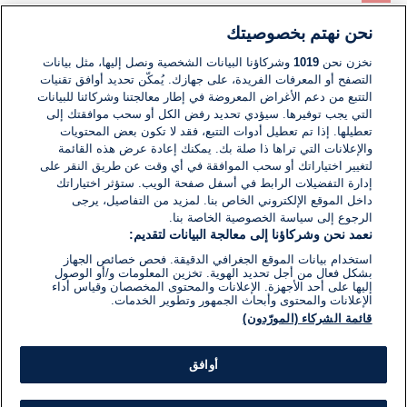
نحن نهتم بخصوصيتك
لا توجد تعليقات مكتوبة حتى الآن. كن الأول!
نخزن نحن
1019
وشركاؤنا البيانات الشخصية ونصل إليها، مثل بيانات
التصفح أو المعرفات الفريدة، على جهازك. يُمكّن تحديد أوافق تقنيات
اكتب تعليقًا جديدًا ...
التتبع من دعم الأغراض المعروضة في إطار معالجتنا وشركائنا للبيانات
التي يجب توفيرها. سيؤدي تحديد رفض الكل أو سحب موافقتك إلى
تعطيلها. إذا تم تعطيل أدوات التتبع، فقد لا تكون بعض المحتويات
والإعلانات التي تراها ذا صلة بك. يمكنك إعادة عرض هذه القائمة
لتغيير اختياراتك أو سحب الموافقة في أي وقت عن طريق النقر على
إدارة التفضيلات الرابط في أسفل صفحة الويب. ستؤثر اختياراتك
داخل الموقع الإلكتروني الخاص بنا. لمزيد من التفاصيل، يرجى
الرجوع إلى سياسة الخصوصية الخاصة بنا.
نعمد نحن وشركاؤنا إلى معالجة البيانات لتقديم:
استخدام بيانات الموقع الجغرافي الدقيقة. فحص خصائص الجهاز
بشكل فعال من أجل تحديد الهوية. تخزين المعلومات و/أو الوصول
إليها على أحد الأجهزة. الإعلانات والمحتوى المخصصان وقياس أداء
الإعلانات والمحتوى وأبحاث الجمهور وتطوير الخدمات.
قائمة الشركاء (المورّدون)
أوافق