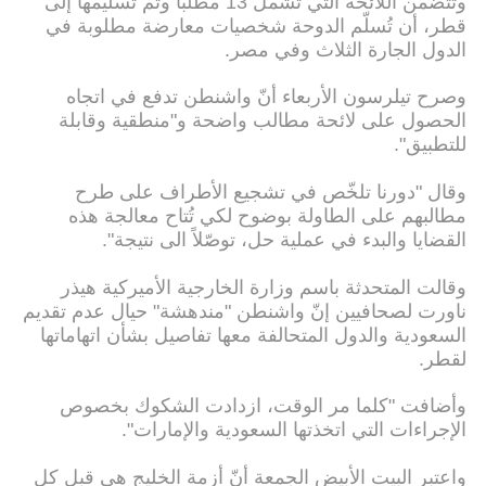
وتتضمن اللائحة التي تشمل 13 مطلباً وتم تسليمها إلى
قطر، أن تُسلّم الدوحة شخصيات معارضة مطلوبة في
الدول الجارة الثلاث وفي مصر.
وصرح تيلرسون الأربعاء أنّ واشنطن تدفع في اتجاه
الحصول على لائحة مطالب واضحة و"منطقية وقابلة
للتطبيق".
وقال "دورنا تلخّص في تشجيع الأطراف على طرح
مطالبهم على الطاولة بوضوح لكي تُتاح معالجة هذه
القضايا والبدء في عملية حل، توصّلاً الى نتيجة".
وقالت المتحدثة باسم وزارة الخارجية الأميركية هيذر
ناورت لصحافيين إنّ واشنطن "مندهشة" حيال عدم تقديم
السعودية والدول المتحالفة معها تفاصيل بشأن اتهاماتها
لقطر.
وأضافت "كلما مر الوقت، ازدادت الشكوك بخصوص
الإجراءات التي اتخذتها السعودية والإمارات".
واعتبر البيت الأبيض الجمعة أنّ أزمة الخليج هي قبل كل