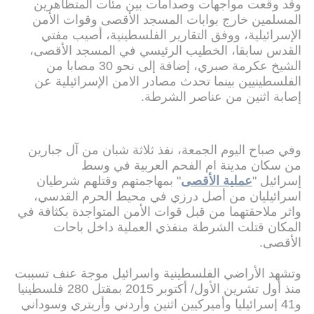
وقد وقعت مواجهات وصدامات بين مئات المتظاهرين
المسلمين خارج بوابات المسجد الأقصى وقوات الأمن
الإسرائيلية، ووفق التقارير الفلسطينية، أصيب مفتي
القدس سابقا، الخطيب الرئيسي في المسجد الأقصى،
الشيخ عكرمة صبري، إضافة إلى نحو 30 مصابا من
الفلسطينيين بينما تحدث مصادر الامن الإسرائيلية عن
إصابة اثنين من عناصر الشرطة.
وفي صباح اليوم الجمعة، نفذ ثلاثة شبان من آل جبارين
من سكان مدينة ام الفحم العربية في وسط
إسرائيل "
عملية الأقصى
" بمهاجمتهم وقتلهم شرطيان
اسرائيليان من أصل درزي في محيط الحرم القدسي،
واثر ملاحقتهما من قبل قوات الأمن المتواجدة بكثافة في
المكان قتلت الشرطة منفذي العملية داخل باحات
الأقصى.
وتشهد الأراضي الفلسطينية واسرائيل موجة عنف تسببت
منذ أول تشرين الأول/ أكتوبر 2015 بمقتل 280 فلسطينيا
و41 إسرائيليا وأميركيين اثنين وأردني وأريتري وسوداني