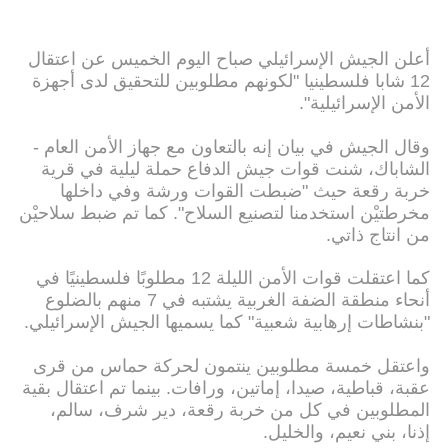
أعلن الجيش الإسرائيلي صباح اليوم الخميس عن اعتقال
12 شابا فلسطينيا "لكونهم مطلوبين للتحقيق لدى أجهزة
الأمن الإسرائيلية".
وقال الجيش في بيان إنه بالتعاون مع جهاز الأمن العام -
الشاباك، شنت قوات جيش الدفاع حملة ليلية في قرية
خربة رقعة حيث "ضبطت القوات ورشة وفي داخلها
مخرطتيْن استخدمنا لتصنيع السلاح". كما تم ضبط سلاحيْن
من انتاج ذاتي.
كما اعتقلت قوات الأمن الليلة 12 مطلوبًا فلسطينيًا في
أنحاء منطقة الضفة الغربية يشتبه في 7 منهم بالضلوع
"بنشاطات إرهابية شعبية" كما يسميها الجيش الإسرائيلي.
واعتقل خمسة مطلوبين ينتمون لحركة حماس من قرى
عقبة، قباطية، صيدا، إماتين، ورافات. بينما تم اعتقال بقية
المطلوبين في كل من خربة رقعة، دير شرف، سالم،
إذنا، بني نعيم، والخليل.