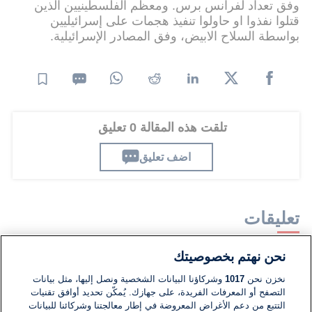
وفق تعداد لفرانس برس. ومعظم الفلسطينيين الذين
قتلوا نفذوا او حاولوا تنفيذ هجمات على إسرائيليين
بواسطة السلاح الابيض، وفق المصادر الإسرائيلية.
تلقت هذه المقالة 0 تعليق
اضف تعليق
تعليقات
نحن نهتم بخصوصيتك
لا توجد تعليقات مكتوبة حتى الآن. كن الأول!
نخزن نحن
1017
وشركاؤنا البيانات الشخصية ونصل إليها، مثل بيانات
التصفح أو المعرفات الفريدة، على جهازك. يُمكّن تحديد أوافق تقنيات
اكتب تعليقًا جديدًا ...
التتبع من دعم الأغراض المعروضة في إطار معالجتنا وشركائنا للبيانات