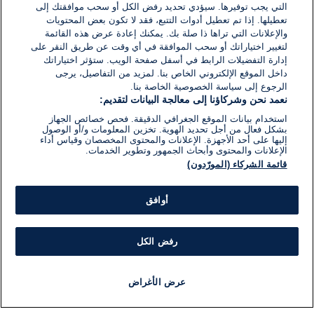
التي يجب توفيرها. سيؤدي تحديد رفض الكل أو سحب موافقتك إلى
تعطيلها. إذا تم تعطيل أدوات التتبع، فقد لا تكون بعض المحتويات
والإعلانات التي تراها ذا صلة بك. يمكنك إعادة عرض هذه القائمة
لتغيير اختياراتك أو سحب الموافقة في أي وقت عن طريق النقر على
إدارة التفضيلات الرابط في أسفل صفحة الويب. ستؤثر اختياراتك
داخل الموقع الإلكتروني الخاص بنا. لمزيد من التفاصيل، يرجى
الرجوع إلى سياسة الخصوصية الخاصة بنا.
نعمد نحن وشركاؤنا إلى معالجة البيانات لتقديم:
استخدام بيانات الموقع الجغرافي الدقيقة. فحص خصائص الجهاز
بشكل فعال من أجل تحديد الهوية. تخزين المعلومات و/أو الوصول
إليها على أحد الأجهزة. الإعلانات والمحتوى المخصصان وقياس أداء
الإعلانات والمحتوى وأبحاث الجمهور وتطوير الخدمات.
قائمة الشركاء (المورّدون)
أوافق
رفض الكل
عرض الأغراض
أخبار
أخبار هامة
مجانا
مذياع
برنامج