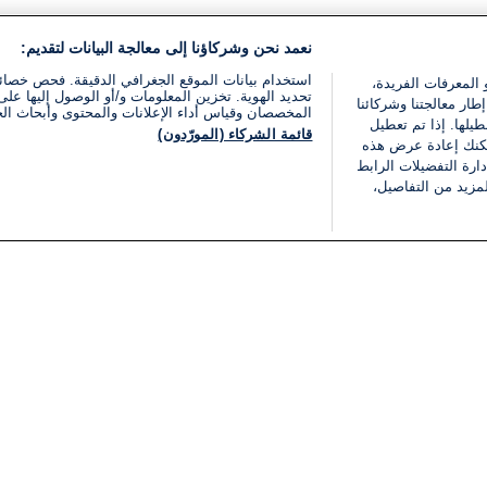
نعمد نحن وشركاؤنا إلى معالجة البيانات لتقديم:
استخدام بيانات الموقع الجغرافي الدقيقة. فحص خصا
 المعرفات الفريدة،
تحديد الهوية. تخزين المعلومات و/أو الوصول إليها على 
ار معالجتنا وشركائنا
المخصصان وقياس أداء الإعلانات والمحتوى وأبحاث ال
يلها. إذا تم تعطيل
قائمة الشركاء (المورّدون)
يمكنك إعادة عرض هذه
ارة التفضيلات الرابط
مزيد من التفاصيل،
مجانا
فئات
قانوني
ملخص الأخبار
شروط الخدمة
الشرق الأوسط
سياسة خاصة
شؤون إسرائيلية
شروط وأحكام الإعلان
دولي
إعلان إمكانية الوصول
مونديال 2026
إدارة التفضيلات
ثقافة
قائمة ملفات تعريف الارتباط
اقتصاد
رياضة