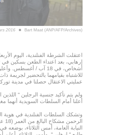
ars 2016
Bart Maat (ANP/AFP/Archives)
اعتقلت الشرطة الفنلندية، اليوم الأ
إرهابي، بعد اعتداء الطعن بسكين في ت
أشخاص، في 18 آب / أغسط
للاشتباه بقيامهما بالتحضير لجريمة ذات 
عمليتي الاعتقال حصلتا في مدينة توركو
ولم يتم تأكيد جنسية الرجلين " اللذين اد
أعلنا أمام السلطات السويدية أنهما م
وتشكك السلطات الفنلندية في هوية الم
الرح
النيابة العامة، أمس الثلاثاء، بوضعه 
طابع " إرهابي". وأمس الثلاثاء، أعلن 