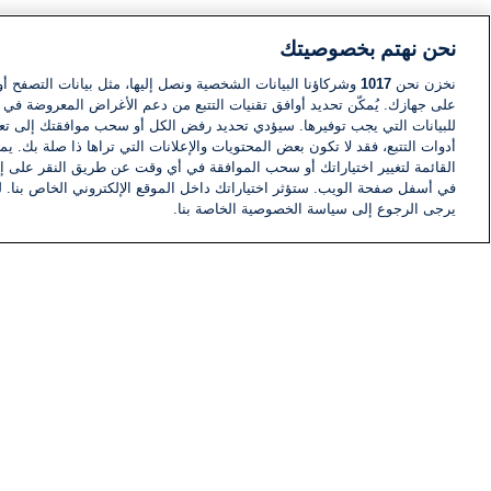
نحن نهتم بخصوصيتك
نخزن نحن
1017
وشركاؤنا البيانات الشخصية ونصل إليها، مثل بيانات التصفح أو
على جهازك. يُمكّن تحديد أوافق تقنيات التتبع من دعم الأغراض المعروضة في إط
للبيانات التي يجب توفيرها. سيؤدي تحديد رفض الكل أو سحب موافقتك إلى تعط
أدوات التتبع، فقد لا تكون بعض المحتويات والإعلانات التي تراها ذا صلة بك. 
القائمة لتغيير اختياراتك أو سحب الموافقة في أي وقت عن طريق النقر على إد
في أسفل صفحة الويب. ستؤثر اختياراتك داخل الموقع الإلكتروني الخاص بنا. ل
يرجى الرجوع إلى سياسة الخصوصية الخاصة بنا.
أخبار
أخبار هامة
معلومات
اللجنة التنفيذية i24NEWS
برنامج i24NEWS
الاذاعة الحية
حياة مهنية
اتصال
خريطة الموقع