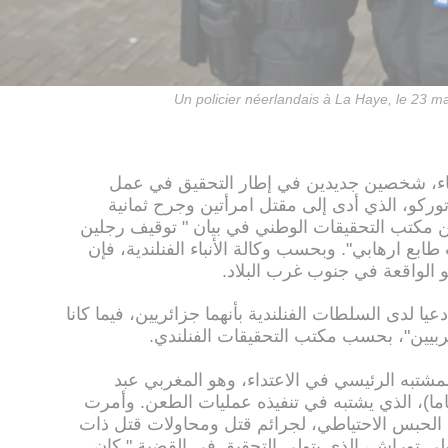
Un policier néerlandais à La Haye, le 23 m
ربعاء، شخصين جديدين في إطار التحقيق في عمل
وركو، الذي أدى إلى مقتل امرأتين وجرح ثمانية
س. وأعلن مكتب التحقيقات الوطني في بيان " توقيف رجلين
طابع ارهابي". وبحسب وكالة الأنباء الفنلندية، فإن
 الواقعة في جنوب غرب البلاد.
عيا لدى السلطات الفنلندية بأنهما جزائريين، فيما كانا
غربيين"، بحسب مكتب التحقيقات الفنلندي.
شتبه الرئيسي في الاعتداء، وهو المغربي عبد
من مشكاح البالغ من العمر (18 عاما)، الذي يشتبه في تنفيذه عمليات الطعن. وأمرت
في الحبس الاحتياطي، لجرائم قتل ومحاولات قتل ذات
أولي توراش، الذي يتولى التحقيق في القضية " كان