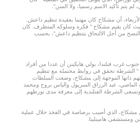
 لم يتم تأكيد الاسم رسميا، ولا السن".
الأربعاء، أن مشكاح كان مهتما بعقيدة تنظيم داعش.
حيث كان يقيم مشكاح " فكره وسلوكه المتطرف. كان
لب النصح من أجل الالتحاق بتنظيم داعش"، بحسب
جنوب غرب فنلندا، بولي هايكينن أن عددا من أفراد
ن " الشرطة تحقق في روابط محتملة مع تنظيم
هم ذاتها الموجهة إلى مشكاح، وضعت السلطات
ت الماضي، عبد الرزاق السريول والياس بروح ومحمد
 وتسعى الشرطة الفنلندية إلى معرفة مدى تورطهم
ل مشكاح، الذي أصيب برصاصة في الفخذ خلال عملية
 ومستشفى هامينلينا.