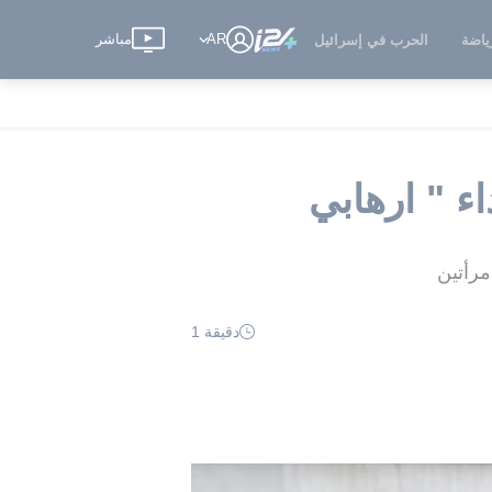
AR
مباشر
ياضة
الحرب في إسرائيل
ء " ارهابي
مرأتين
دقيقة 1