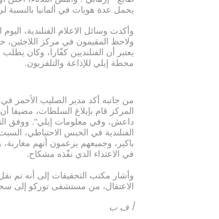
يحمل عدة هويات في ألمانيا بالنسبة لي،
وأكدت وسائل الاعلام الفنلندية، اليوم 
ولاحظ المقيمون في مركز اللاجئين، 
يعتبر أن الفنلنديين كفّارا، وكان يط
محطة إيلي للإذاعة والتلفزيون.
من جانبه أكد مدير الصليب الأحمر في 
المركز قام بإبلاغ السلطات، مضيفا أ
داعش، وفي معلومات إيلي". ووفق الت
الفنلندية في الحبس الاحتياطي، السب
باكير، وجميعهم يزعمون أنهم مغاربة،
في الاعتداء الذي نفّذه مشكاح.
وأشار مكتب التحقيقات إلى أنه تم نق
الاعتقال، من مستشفى توركو إلى سجن
أ ف ب