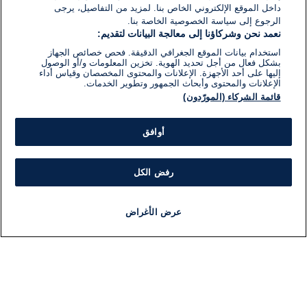
داخل الموقع الإلكتروني الخاص بنا. لمزيد من التفاصيل، يرجى
الرجوع إلى سياسة الخصوصية الخاصة بنا.
نعمد نحن وشركاؤنا إلى معالجة البيانات لتقديم:
استخدام بيانات الموقع الجغرافي الدقيقة. فحص خصائص الجهاز
بشكل فعال من أجل تحديد الهوية. تخزين المعلومات و/أو الوصول
إليها على أحد الأجهزة. الإعلانات والمحتوى المخصصان وقياس أداء
الإعلانات والمحتوى وأبحاث الجمهور وتطوير الخدمات.
قائمة الشركاء (المورّدون)
أوافق
رفض الكل
عرض الأغراض
أخبار
أخبار هامة
مجانا
مذياع
برنامج
معلومات
فئ
اللجنة التنفيذية i24NEWS
ملخ