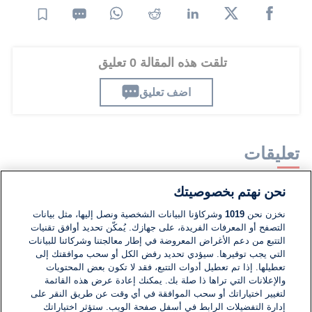
تلقت هذه المقالة 0 تعليق
اضف تعليق
تعليقات
نحن نهتم بخصوصيتك
لا توجد تعليقات مكتوبة حتى الآن. كن الأول!
نخزن نحن
1019
وشركاؤنا البيانات الشخصية ونصل إليها، مثل بيانات
التصفح أو المعرفات الفريدة، على جهازك. يُمكّن تحديد أوافق تقنيات
اكتب تعليقًا جديدًا ...
التتبع من دعم الأغراض المعروضة في إطار معالجتنا وشركائنا للبيانات
التي يجب توفيرها. سيؤدي تحديد رفض الكل أو سحب موافقتك إلى
تعطيلها. إذا تم تعطيل أدوات التتبع، فقد لا تكون بعض المحتويات
والإعلانات التي تراها ذا صلة بك. يمكنك إعادة عرض هذه القائمة
لتغيير اختياراتك أو سحب الموافقة في أي وقت عن طريق النقر على
إدارة التفضيلات الرابط في أسفل صفحة الويب. ستؤثر اختياراتك