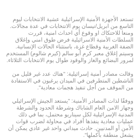
تستعد الأجهزة الأمنية الإسرائيلية عشية الانتخابات ليوم
التاسع من ابريل/نيسان يوم الانتخابات في عدة مجالات.
ومنعا للاحتكاك او وقوع أي احداث امنية، قررت
السلطات الأمنية الاسرائيلية فرض طوق امني وإغلاق
الضفة الغربية وقطاع غزة، باستثناء الحالات الإنسانية.
وسيتم إغلاق معبر كرم أبو سالم (كيرم شالوم) المستخدم
لمرور البضائع والغاز والوقود طوال يوم الانتخابات الثلاثاء.
وقالت مصادر أمنية إسرائيلية: "هناك عدد غير قليل من
الناشطين المتطرفين في الميدان يرغبون في الاستفادة
من الموقف من أجل تنفيذ هجمات معادية".
ووفقًا لذات المصادر الأمنية: "يستعد الجيش الإسرائيلي
وجهاز الامن العام الشاباك وشرطة الحدود والشرطة
المدنية الإسرائيلية لكل سيناريو محتمل، بما في ذلك
عمليات معادية ينفذها أفراد في محاولة لضرب قوات
الأمن أو المدنيين. حادث ميداني واحد غير عادي يمكن أن
يشعل منطقة بأكملها".