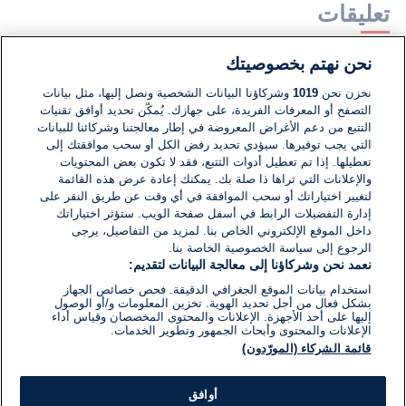
تعليقات
نحن نهتم بخصوصيتك
لا توجد تعليقات مكتوبة حتى الآن. كن الأول!
نخزن نحن
1019
وشركاؤنا البيانات الشخصية ونصل إليها، مثل بيانات
التصفح أو المعرفات الفريدة، على جهازك. يُمكّن تحديد أوافق تقنيات
اكتب تعليقًا جديدًا ...
التتبع من دعم الأغراض المعروضة في إطار معالجتنا وشركائنا للبيانات
التي يجب توفيرها. سيؤدي تحديد رفض الكل أو سحب موافقتك إلى
تعطيلها. إذا تم تعطيل أدوات التتبع، فقد لا تكون بعض المحتويات
والإعلانات التي تراها ذا صلة بك. يمكنك إعادة عرض هذه القائمة
لتغيير اختياراتك أو سحب الموافقة في أي وقت عن طريق النقر على
إدارة التفضيلات الرابط في أسفل صفحة الويب. ستؤثر اختياراتك
داخل الموقع الإلكتروني الخاص بنا. لمزيد من التفاصيل، يرجى
الرجوع إلى سياسة الخصوصية الخاصة بنا.
نعمد نحن وشركاؤنا إلى معالجة البيانات لتقديم:
استخدام بيانات الموقع الجغرافي الدقيقة. فحص خصائص الجهاز
بشكل فعال من أجل تحديد الهوية. تخزين المعلومات و/أو الوصول
إليها على أحد الأجهزة. الإعلانات والمحتوى المخصصان وقياس أداء
الإعلانات والمحتوى وأبحاث الجمهور وتطوير الخدمات.
قائمة الشركاء (المورّدون)
أوافق