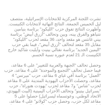
نشرت اللجنة المركزية للانتخابات الإسرائيلية، منتصف
ليل الخميس الجمعة، النتائج النهائية لانتخابات الكنيست.
وأظهرت النتائج تفوق حزب "الليكود" برئاسة بنيامين
نتنياهو والفرق بينه، وبين وتحالف "أزرق أبيض" برئاسة
بيني غانتس هو مقعد واحد، 36 مقعد لحزب "الليكود"
مقابل 35 مقعد لتحالف "أزرق أبيض"، فيما بقي حزب
"اليمين الجديد" برئاسة نفتالي بينيت وآيليت شاكيد خارج
الكنيست الـ 21 لعدم عبوره نسبة الحسم.
وحصل تحالف "الجبهة والعربية للتغيير" على 6 مقاعد،
فيما حصل تحالف "التجمع والموحدة" على 4 مقاعد، حزب
"العمل" برئاسة آفي غباي 6 مقاعد، حزب "ميرتس" 4
مقاعد، وحصلت الأحزاب اليهودية المتدينة على 8 مقاعد
لحزب "شاس" و7 مقاعد لحزب "يهودت هتوراة"، حزب
"يسرائيل بيتينو" وتحالف الأحزاب اليمينية (البيت اليهودي،
الاتحاد الوطني، وعوتسماه ليسرائيل) حصلوا على 5
مقاعد لكل حزب، وحصل حزب "كولانو" على 4 مقاعد،