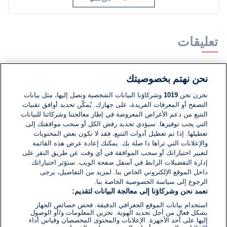
تعليقات
لا توجد تعليقات مكتوبة حتى الآن. كن الأول!
نحن نهتم بخصوصيتك
نخزن نحن
1019
وشركاؤنا البيانات الشخصية ونصل إليها، مثل بيانات
اكتب تعليقًا جديدًا ...
التصفح أو المعرفات الفريدة، على جهازك. يُمكّن تحديد أوافق تقنيات
التتبع من دعم الأغراض المعروضة في إطار معالجتنا وشركائنا للبيانات
التي يجب توفيرها. سيؤدي تحديد رفض الكل أو سحب موافقتك إلى
تعطيلها. إذا تم تعطيل أدوات التتبع، فقد لا تكون بعض المحتويات
والإعلانات التي تراها ذا صلة بك. يمكنك إعادة عرض هذه القائمة
لتغيير اختياراتك أو سحب الموافقة في أي وقت عن طريق النقر على
إدارة التفضيلات الرابط في أسفل صفحة الويب. ستؤثر اختياراتك
داخل الموقع الإلكتروني الخاص بنا. لمزيد من التفاصيل، يرجى
الرجوع إلى سياسة الخصوصية الخاصة بنا.
نعمد نحن وشركاؤنا إلى معالجة البيانات لتقديم:
استخدام بيانات الموقع الجغرافي الدقيقة. فحص خصائص الجهاز
بشكل فعال من أجل تحديد الهوية. تخزين المعلومات و/أو الوصول
إليها على أحد الأجهزة. الإعلانات والمحتوى المخصصان وقياس أداء