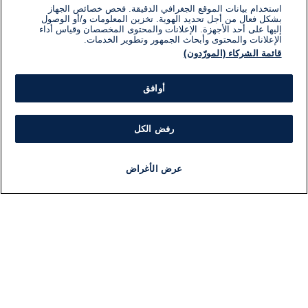
استخدام بيانات الموقع الجغرافي الدقيقة. فحص خصائص الجهاز
بشكل فعال من أجل تحديد الهوية. تخزين المعلومات و/أو الوصول
إليها على أحد الأجهزة. الإعلانات والمحتوى المخصصان وقياس أداء
الإعلانات والمحتوى وأبحاث الجمهور وتطوير الخدمات.
قائمة الشركاء (المورّدون)
أوافق
رفض الكل
عرض الأغراض
أخبار
أخبار هامة
مجانا
مذياع
برنامج
معلومات
فئ
اللجنة التنفيذية i24NEWS
ملخ
برنامج i24NEWS
ال
الاذاعة الحية
شؤو
حياة مهنية
دو