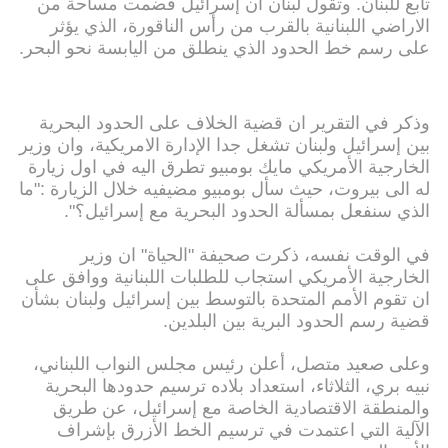
تابع للبنان. وتقول لبنان ان إسرائيل قضمت مساحة من
الاراضي اللبنانية بالقرب من رأس الناقورة، الذي يؤثر
على رسم خط الحدود الذي ينطلق من اليابسة نحو البحر.
وذكر في التقرير ان قضية الخلاف على الحدود البحرية
بين إسرائيل ولبنان تشغل جدا الإدارة الامريكية، وان وزير
الخارجية الأمريكي مايك بومبيو تطرق اليه في اول زيارة
له الى بيروت، حيث سأل بومبيو مضيفيه خلال الزيارة :"ما
الذي سنفعل بمسألة الحدود البحرية مع إسرائيل؟".
في الوقت نفسه، ذكرت صحيفة "الحياة" ان وزير
الخارجية الأمريكي استجاب للطلبات اللبنانية ووافق على
ان تقوم الأمم المتحدة بالتوسط بين إسرائيل ولبنان بشأن
قضية رسم الحدود البرية بين البلدين.
وعلى صعيد متصل، أعلن رئيس مجلس النواب اللبناني،
نبيه بري، الثلاثاء، استعداد بلاده ترسيم حدودها البحرية
والمنطقة الاقتصادية الخاصة مع إسرائيل، عن طريق
الآلية التي اعتمدت في ترسيم الخط الأزرق بإشراف