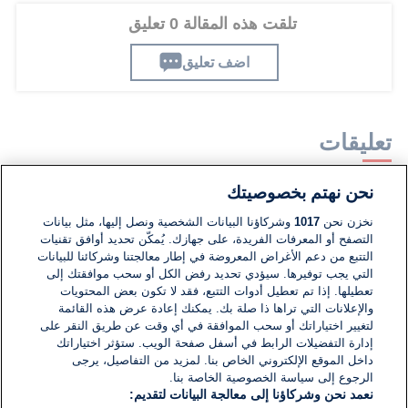
تلقت هذه المقالة 0 تعليق
اضف تعليق
تعليقات
نحن نهتم بخصوصيتك
لا توجد تعليقات مكتوبة حتى الآن. كن الأول!
نخزن نحن
1017
وشركاؤنا البيانات الشخصية ونصل إليها، مثل بيانات
التصفح أو المعرفات الفريدة، على جهازك. يُمكّن تحديد أوافق تقنيات
اكتب تعليقًا جديدًا ...
التتبع من دعم الأغراض المعروضة في إطار معالجتنا وشركائنا للبيانات
التي يجب توفيرها. سيؤدي تحديد رفض الكل أو سحب موافقتك إلى
تعطيلها. إذا تم تعطيل أدوات التتبع، فقد لا تكون بعض المحتويات
والإعلانات التي تراها ذا صلة بك. يمكنك إعادة عرض هذه القائمة
لتغيير اختياراتك أو سحب الموافقة في أي وقت عن طريق النقر على
إدارة التفضيلات الرابط في أسفل صفحة الويب. ستؤثر اختياراتك
داخل الموقع الإلكتروني الخاص بنا. لمزيد من التفاصيل، يرجى
الرجوع إلى سياسة الخصوصية الخاصة بنا.
نعمد نحن وشركاؤنا إلى معالجة البيانات لتقديم: