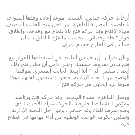
أرجأت حركة حماس، السبت، موعد إعادة وفدها المتواجد
بالعاصمة المصرية القاهرة، من أجل منح الجانب المضيف
مجالا لإقناع وفد حركة فتح بالاجتماع مع وفدهم، وإطلاق
حوار " جاد وحقيقي"، بحسب ما غرّد الناطق بلسان
حماس في الخارج حسام بدران.
وقال بدران " إن حماس أعلنت عن استعدادها للحوار مع
فتح بدون شروط مسبقة، ونحن نأمل أن تعلن فتح ذلك
أيضا"، مشيرا إلى " أننا أبلغنا الجانب المصري بموقفنا
الواضح من اللجنة الإدارية، فنحن مستعدون لحلها، وهذا
منوط برد إيجابي من حركة فتح".
ووصل القاهرة، مساء الجمعة، وفد حركة فتح برئاسة
مفوّض العلاقات الخارجية بالحركة عزام الأحمد، الذي
وضع شرطا للقاء وفد حماس، وهو " حل اللجنة الإدارية،
وتمكين حكومة الوحدة الوطنية من أداء مهامها في قطاع
غزة".