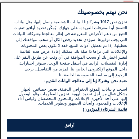
نحن نهتم بخصوصيتك
لا توجد تعليقات مكتوبة حتى الآن. كن الأول!
نخزن نحن
1017
وشركاؤنا البيانات الشخصية ونصل إليها، مثل بيانات
التصفح أو المعرفات الفريدة، على جهازك. يُمكّن تحديد أوافق تقنيات
اكتب تعليقًا جديدًا ...
التتبع من دعم الأغراض المعروضة في إطار معالجتنا وشركائنا للبيانات
التي يجب توفيرها. سيؤدي تحديد رفض الكل أو سحب موافقتك إلى
تعطيلها. إذا تم تعطيل أدوات التتبع، فقد لا تكون بعض المحتويات
والإعلانات التي تراها ذا صلة بك. يمكنك إعادة عرض هذه القائمة
لتغيير اختياراتك أو سحب الموافقة في أي وقت عن طريق النقر على
إدارة التفضيلات الرابط في أسفل صفحة الويب. ستؤثر اختياراتك
داخل الموقع الإلكتروني الخاص بنا. لمزيد من التفاصيل، يرجى
الرجوع إلى سياسة الخصوصية الخاصة بنا.
نعمد نحن وشركاؤنا إلى معالجة البيانات لتقديم:
استخدام بيانات الموقع الجغرافي الدقيقة. فحص خصائص الجهاز
بشكل فعال من أجل تحديد الهوية. تخزين المعلومات و/أو الوصول
إليها على أحد الأجهزة. الإعلانات والمحتوى المخصصان وقياس أداء
الإعلانات والمحتوى وأبحاث الجمهور وتطوير الخدمات.
قائمة الشركاء (المورّدون)
أوافق