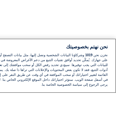
نحن نهتم بخصوصيتك
نخزن نحن
1019
وشركاؤنا البيانات الشخصية ونصل إليها، مثل بيانات التصفح أو
على جهازك. يُمكّن تحديد أوافق تقنيات التتبع من دعم الأغراض المعروضة في إط
للبيانات التي يجب توفيرها. سيؤدي تحديد رفض الكل أو سحب موافقتك إلى تعط
أدوات التتبع، فقد لا تكون بعض المحتويات والإعلانات التي تراها ذا صلة بك. 
القائمة لتغيير اختياراتك أو سحب الموافقة في أي وقت عن طريق النقر على إد
في أسفل صفحة الويب. ستؤثر اختياراتك داخل الموقع الإلكتروني الخاص بنا. ل
يرجى الرجوع إلى سياسة الخصوصية الخاصة بنا.
أخبار
أخبار هامة
معلومات