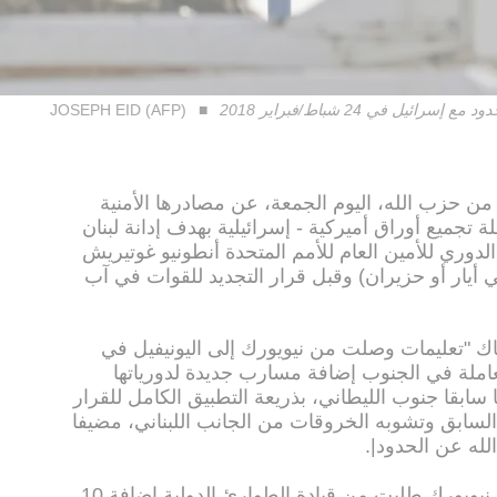
يل في 24 شباط/فبراير 2018
JOSEPH EID (AFP)
 من حزب الله، اليوم الجمعة، عن مصادرها الأمنية
لة تجميع أوراق أميركية - إسرائيلية بهدف إدانة لبنان
دوري للأمين العام للأمم المتحدة أنطونيو غوتيريش
ي أيار أو حزيران) وقبل قرار التجديد للقوات في آب
اك "تعليمات وصلت من نيويورك إلى اليونيفيل في
عاملة في الجنوب إضافة مسارب جديدة لدورياتها
سابقا جنوب الليطاني، بذريعة التطبيق الكامل للقرار
 في السابق وتشوبه الخروقات من الجانب اللبناني، مضيفا
لله عن الحدود|.
وتابعت الصحيفة نقلا عن مصادرها "أن نيويورك طلبت من قيادة الطوارئ الدولية إضافة 10