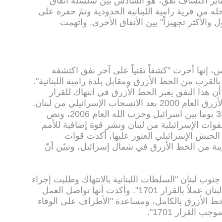
13 كانون الثاني/يناير اكتشاف نفق، هو السادس بين سلسلة أنفاق
اخر العام 2018، يبدأ مدخله من قرية رامية اللبنانية الحدودية وتمّ حفره على
الأطول والأكثر تجهيزاً" بين الأنفاق الأخرى. واتهمت
، إنها أجرت "كشفاً تقنياً على آخر نفق اكتشفه
قرب من الخط الأزرق ومقابل بلدة رامية اللبنانية".
أن هذا النفق يعبر الخط الأزرق في انتهاك للقرار
1701". ورسمت الأمم المتحدة الخط الأزرق العام 2000 بعد الانسحاب الإسرائيلي من لبنان.
وقد أنهى القرار 1701 حربا استمرت 33 يوما بين اسرائيل وحزب الله العام 2006، ونص
وات الإسرائيلية من لبنان ونشر قوة إضافية للأمم
 الجيش الإسرائيلي العثور عليها، أكدت قوات
يبة من الخط الأزرق في شمال إسرائيل، وتبيّن أنّ
نوب لبنان "السلطات اللبنانية بالانتهاك وطلبت إجراء
متابعة عاجلة وفقاً لمسؤوليات حكومة لبنان عملاً بالقرار 1701". وأكدت أنها تواصل العمل
خط الأزرق بالكامل، ومساعدة "الأطراف على الوفاء
ب القرار 1701".