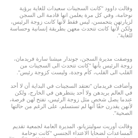
وقالت داوود "كانت السجينات سعيدات للغاية برؤية
نوحامة، وفي كل مرة يعلمن انها قادمة الى السجن
لزيارتهن يتحمسن، ليس فقط لأنها كانت زوجة الرئيس،
ولكن لأنها كانت تتحدث معهن بطريقة إنسانية وحساسة
للغاية".
ووصفت مديرة السجن، جوندار ميشنا سارة فريدمان،
زوجة الرئيس بأنها "كانت تتحدث الى السجينات من
القلب الى القلب، كأم وجدة، وليست كزوجة رئيس".
وأضافت فريدمان "تعتقد السجينات في البداية أن لا أحد
في العالم يريدهن ولا أحد ينتظرهن في الخارج، ولكن
عندما يصل شخص مثل زوجة الرئيس، تفتح لهن فرصة،
لأنهن يقدرن حقًا أنها لم تستسلم، على الرغم من حالتها
الصحية".
وقالت أوريت سوليتزيانو، المديرة العامة لجمعية تقديم
المساعدات لضحايا الاعتداء الجنسي "كانت نوحامة