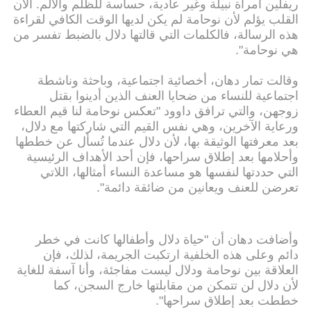
ريفلين امرأة نبيلة وغير عادية، حساسة للظلم والألم. الآن
القلب يؤلم لأن نوحامة لم يكن لديها الوقت الكافي لقراءة
هذه الرسالة، فالكلمات التي قالتها دلال بالضبط تفسر من
هي نوحامة".
وقالت تمار دهان، أخصائية اجتماعية، وباحثة وناشطة
اجتماعية للنساء من ضحايا العنف الذين أدينوا بقتل
زوجهن، والتي ترافق داوود "تعكس نوحامة لنا قيم العطاء
ورعاية الآخرين، وهي نفس القيم التي شاركتها مع دلال،
بعد معرفتها الوثيقة بها، لأن دلال عندما تُسأل عن خططها
وأحلامها بعد إطلاق سراحها، فإن أحد الأهداف الرئيسية
التي حددتها لنفسها هو مساعدة النساء أمثالها، اللاتي
تعرضن للعنف ويعانين من ضائقة دائمة".
وأضافت دهان أن "حياة دلال وأطفالها كانت في خطر
دائم وعلى هذه الخلفية ارتكبت الجريمة، لذلك، فإن
العلاقة بين نوحامة ودلال ليست مفاجئة، وأنا آسفة للغاية
لأن دلال لن تتمكن من مقابلتها خارج السجن، كما
خططت بعد إطلاق سراحها".