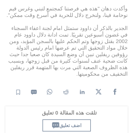
وأكدت دهان "هذه هي فرصتنا كمجتمع لتبني وغرس قيم
نوحامة فينا، ولنخرج دلال للحرية في أسرع وقت ممكن".
الجدير بالذكر أن داوود ستمثل امام لجنة اعفاء السجناء
في غضون أسبوعين تقريبًا. تمت ادانة دلال داوود عام
2002 بقتل زوجها وتم الحكم عليها بالسجن المؤبد، ومن
خلال مواد التحقيق التي تم عرضها امام رئيس الدولة
رؤوفين ريفلين تبين أن وضع السيدة كان صعبا جدا حيث
كانت ضحية عنف لسنوات كثيرة من قبل زوجها، وبسبب
هذه الظروف الصعبة التي مرت بها المتهمة قرر ريفلين
التخفيف من محكوميتها.
تلقت هذه المقالة 0 تعليق
اضف تعليق