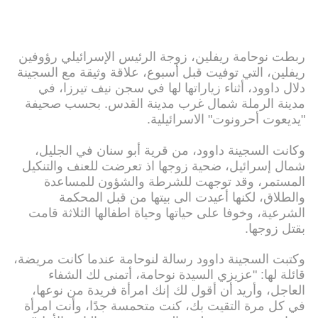
ربطت نوحامة ريفلين، زوجة الرئيس الإسرائيلي رؤوفين
ريفلين، التي توفيت قبل أسبوع، علاقة وثيقة مع السجينة
دلال داوود، أثناء زياراتها لها في سجن نيف تيرزا، في
مدينة الرملة شمال غرب مدينة القدس. بحسب صحيفة
"يديعوت أحرونوت" الاسرائيلية.
وكانت السجينة داوود، من قرية أبو سنان في الجليل،
شمال إسرائيل، ضحية زوجها اذ تعرضت للعنف والتنكيل
المستمر، وقد توجهت للشرطة والشؤون للمساعدة
والطلاق، لكنها أعيدت الى بيتها من قبل المحكمة
الشرعية، وخوفا على حياتها وحياة اطفالها الثلاثة قامت
بقتل زوجها.
وكتبت السجينة داوود رسالة لنوحامة عندما كانت مريضة،
قائلة لها: "عزيزي السيدة نوحامة، أتمنى لك الشفاء
العاجل، وأريد أن أقول لك إنك امرأة فريدة من نوعها،
في كل مرة التقيت بك، كنت متحمسة جدًا، وأنت امرأة