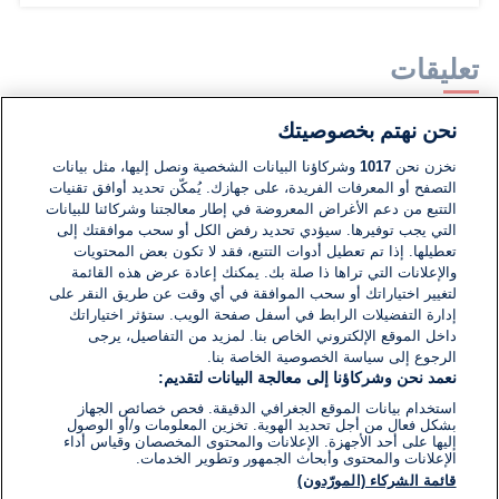
تعليقات
نحن نهتم بخصوصيتك
لا توجد تعليقات مكتوبة حتى الآن. كن الأول!
نخزن نحن
1017
وشركاؤنا البيانات الشخصية ونصل إليها، مثل بيانات
التصفح أو المعرفات الفريدة، على جهازك. يُمكّن تحديد أوافق تقنيات
اكتب تعليقًا جديدًا ...
التتبع من دعم الأغراض المعروضة في إطار معالجتنا وشركائنا للبيانات
التي يجب توفيرها. سيؤدي تحديد رفض الكل أو سحب موافقتك إلى
تعطيلها. إذا تم تعطيل أدوات التتبع، فقد لا تكون بعض المحتويات
والإعلانات التي تراها ذا صلة بك. يمكنك إعادة عرض هذه القائمة
لتغيير اختياراتك أو سحب الموافقة في أي وقت عن طريق النقر على
إدارة التفضيلات الرابط في أسفل صفحة الويب. ستؤثر اختياراتك
داخل الموقع الإلكتروني الخاص بنا. لمزيد من التفاصيل، يرجى
الرجوع إلى سياسة الخصوصية الخاصة بنا.
نعمد نحن وشركاؤنا إلى معالجة البيانات لتقديم:
استخدام بيانات الموقع الجغرافي الدقيقة. فحص خصائص الجهاز
بشكل فعال من أجل تحديد الهوية. تخزين المعلومات و/أو الوصول
إليها على أحد الأجهزة. الإعلانات والمحتوى المخصصان وقياس أداء
الإعلانات والمحتوى وأبحاث الجمهور وتطوير الخدمات.
قائمة الشركاء (المورّدون)