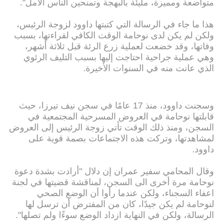
متواضعة ومميزة، مليئة بالبهجة وتمنحين الناس الأمل".
هذا ما جاء في الرسالة التي كتبتها داوود لزوجة الرئيس،
ولكن لم يكن لدى نوحامة الوقت الكافي لقراءتها، بسبب
وفاتها، وقد خضعت لعملية زرع الرئة قبل ثلاثة أشهر،
وهي عملية جراحية احتاجت إليها بسبب التليف الرئوي
الذي عانت منه في السنوات الأخيرة.
وسجنت داوود، منذ 17 عامًا في سجن نيف تيرزا، حيث
قابلتها نوحامة في العروض المسرحية المجتمعية في
السجن، ومنذ ذلك الوقت تأتي زوجة الرئيس إلى العروض
لمشاهدتها، وتركت هذه الاجتماعات بصمة قوية على
داوود.
وقال المحامي سفير عمران إن دلال "أرادت بشدة دعوة
نوحامة مرة أخرى الى السجن، لمناقشة قضيتها في لجنة
اعفاء السجناء، ولكن عندما رأوا أن الوضع الصحي
لنوحامة لم يكن جيدًا، كان من المفترض أن ترسل لها
الرسالة، ولكن في النهاية ازداد الوضع سوءًا ولم تصلها".