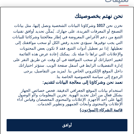
نحن نهتم بخصوصيتك
لا توجد تعليقات مكتوبة حتى الآن. كن الأول!
نخزن نحن
1017
وشركاؤنا البيانات الشخصية ونصل إليها، مثل بيانات
التصفح أو المعرفات الفريدة، على جهازك. يُمكّن تحديد أوافق تقنيات
اكتب تعليقًا جديدًا ...
التتبع من دعم الأغراض المعروضة في إطار معالجتنا وشركائنا للبيانات
التي يجب توفيرها. سيؤدي تحديد رفض الكل أو سحب موافقتك إلى
تعطيلها. إذا تم تعطيل أدوات التتبع، فقد لا تكون بعض المحتويات
والإعلانات التي تراها ذا صلة بك. يمكنك إعادة عرض هذه القائمة
لتغيير اختياراتك أو سحب الموافقة في أي وقت عن طريق النقر على
إدارة التفضيلات الرابط في أسفل صفحة الويب. ستؤثر اختياراتك
داخل الموقع الإلكتروني الخاص بنا. لمزيد من التفاصيل، يرجى
الرجوع إلى سياسة الخصوصية الخاصة بنا.
نعمد نحن وشركاؤنا إلى معالجة البيانات لتقديم:
استخدام بيانات الموقع الجغرافي الدقيقة. فحص خصائص الجهاز
بشكل فعال من أجل تحديد الهوية. تخزين المعلومات و/أو الوصول
إليها على أحد الأجهزة. الإعلانات والمحتوى المخصصان وقياس أداء
الإعلانات والمحتوى وأبحاث الجمهور وتطوير الخدمات.
قائمة الشركاء (المورّدون)
أوافق