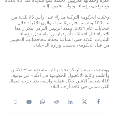
أنقرة وحلفائها الغربيين، لحملة قمع شديدة منذ عام 2016
مع توقيف رؤسائه ونواب ينتمون إليه.
وعيّنت الحكومة التركية مدراء على رأس 95 بلدية من
بين 100 وبلديتين فاز برئاستها موالون للأكراد خلال
انتخابات عام 2014. وهدد الرئيس التركي بتكرار هذا
الإجراء قبل انتخابات آذار/مارس. واستبدل رؤساء
البلديات الثلاثة حتى الساعة بحكام محافظاتهم المعينين
من قبل الحكومة، بحسب وزارة الداخلية.
ووضعت بلدية دياربكر تحت رقابة مشددة صباح الاثنين.
وأعلنت وكالة الأناضول الحكومية في الأثناء عن توقيف
418 شخصاً الاثنين خلال عملية واسعة ضد حزب العمال
الكردستاني في كافة أرجاء البلاد.