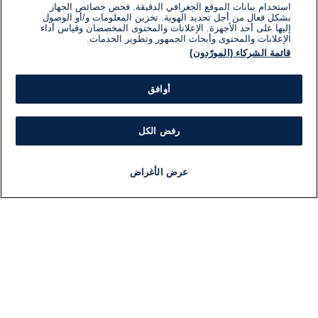
استخدام بيانات الموقع الجغرافي الدقيقة. فحص خصائص الجهاز
بشكل فعال من أجل تحديد الهوية. تخزين المعلومات و/أو الوصول
إليها على أحد الأجهزة. الإعلانات والمحتوى المخصصان وقياس أداء
الإعلانات والمحتوى وأبحاث الجمهور وتطوير الخدمات.
قائمة الشركاء (المورّدون)
أوافق
رفض الكل
عرض الأغراض
أخبار
أخبار هامة
مجانا
مذياع
برنامج
معلومات
فئ
اللجنة التنفيذية i24NEWS
ملخ
برنامج i24NEWS
ال
الاذاعة الحية
شؤو
حياة مهنية
دو
اتصال
موند