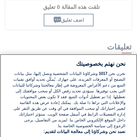
تلقت هذه المقالة 0 تعليق
اضف تعليق
تعليقات
نحن نهتم بخصوصيتك
لا توجد تعليقات مكتوبة حتى الآن. كن الأول!
نخزن نحن
1017
وشركاؤنا البيانات الشخصية ونصل إليها، مثل بيانات
التصفح أو المعرفات الفريدة، على جهازك. يُمكّن تحديد أوافق تقنيات
اكتب تعليقًا جديدًا ...
التتبع من دعم الأغراض المعروضة في إطار معالجتنا وشركائنا للبيانات
التي يجب توفيرها. سيؤدي تحديد رفض الكل أو سحب موافقتك إلى
تعطيلها. إذا تم تعطيل أدوات التتبع، فقد لا تكون بعض المحتويات
والإعلانات التي تراها ذا صلة بك. يمكنك إعادة عرض هذه القائمة
لتغيير اختياراتك أو سحب الموافقة في أي وقت عن طريق النقر على
إدارة التفضيلات الرابط في أسفل صفحة الويب. ستؤثر اختياراتك
داخل الموقع الإلكتروني الخاص بنا. لمزيد من التفاصيل، يرجى
الرجوع إلى سياسة الخصوصية الخاصة بنا.
نعمد نحن وشركاؤنا إلى معالجة البيانات لتقديم: