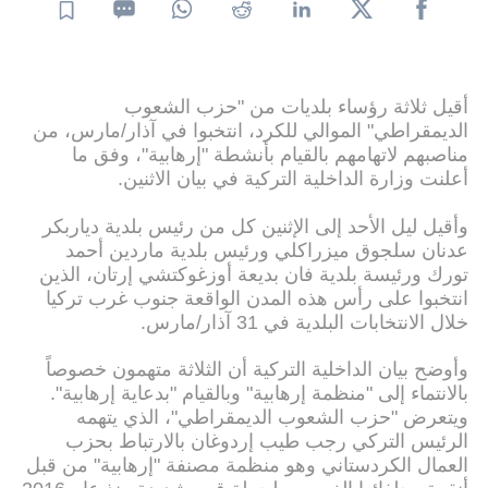
أقيل ثلاثة رؤساء بلديات من "حزب الشعوب
الديمقراطي" الموالي للكرد، انتخبوا في آذار/مارس، من
مناصبهم لاتهامهم بالقيام بأنشطة "إرهابية"، وفق ما
أعلنت وزارة الداخلية التركية في بيان الاثنين.
وأقيل ليل الأحد إلى الإثنين كل من رئيس بلدية دياربكر
عدنان سلجوق ميزراكلي ورئيس بلدية ماردين أحمد
تورك ورئيسة بلدية فان بديعة أوزغوكتشي إرتان، الذين
انتخبوا على رأس هذه المدن الواقعة جنوب غرب تركيا
خلال الانتخابات البلدية في 31 آذار/مارس.
وأوضح بيان الداخلية التركية أن الثلاثة متهمون خصوصاً
بالانتماء إلى "منظمة إرهابية" وبالقيام "بدعاية إرهابية".
ويتعرض "حزب الشعوب الديمقراطي"، الذي يتهمه
الرئيس التركي رجب طيب إردوغان بالارتباط بحزب
العمال الكردستاني وهو منظمة مصنفة "إرهابية" من قبل