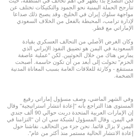
لكن التصدع بدأ يظهر في أهم تحالف في المنطقة، حيث
تتأرجح الحملة اليمنية نحو الجمود والتكتيكات تختلف عن
مواجهة سلوك إيران في الخليج. وقد يصبح ذلك صداعا
لإدارة ترامب، المحبطة بالفعل من الخلاف السعودي
الإماراتي مع قطر.
وكان الغرض الأصلي من التحالف العسكري بقيادة
السعودية في اليمن هو تضييق النفوذ الإيراني الذي
يمارس هناك من خلال الحوثيين. لكن "عملية عاصفة
الحزم" تحولت إلى أبعد من أن تكون حاسمة. أصبحت
مستنقع - وكارثة للعلاقات العامة بسبب المعاناة المدنية
الضخمة.
وفي الشهر الماضي، وصف مسؤول إماراتي رفيع
المستوى هذا التراجع بأنه "إعادة انتشار استراتيجية" وقال
إن الإمارات العربية المتحدة دربت حوالي 90 ألف جندي
في اليمن. وقال المسؤول لشبكة سي ان ان "التزامنا في
اليمن لا يزال قائما. نحن جزء من التحالف. نقاشنا حول
إعادة الانتشار الحالية مستمر منذ أكثر من عام".