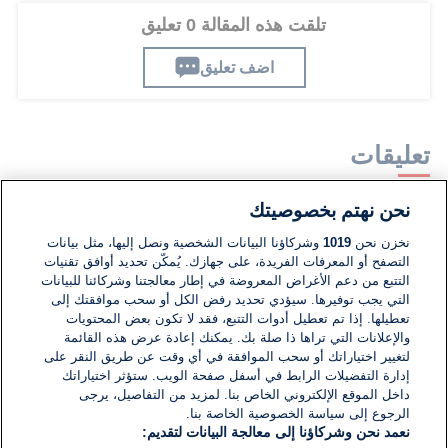
تلقت هذه المقالة 0 تعليق
اضف تعليق
تعليقات
نحن نهتم بخصوصيتك
لا توجد تعليقات مكتوبة حتى الآن. كن الأول!
نخزن نحن
1019
وشركاؤنا البيانات الشخصية ونصل إليها، مثل بيانات
التصفح أو المعرفات الفريدة، على جهازك. يُمكّن تحديد أوافق تقنيات
اكتب تعليقًا جديدًا ...
التتبع من دعم الأغراض المعروضة في إطار معالجتنا وشركائنا للبيانات
التي يجب توفيرها. سيؤدي تحديد رفض الكل أو سحب موافقتك إلى
تعطيلها. إذا تم تعطيل أدوات التتبع، فقد لا تكون بعض المحتويات
والإعلانات التي تراها ذا صلة بك. يمكنك إعادة عرض هذه القائمة
لتغيير اختياراتك أو سحب الموافقة في أي وقت عن طريق النقر على
إدارة التفضيلات الرابط في أسفل صفحة الويب. ستؤثر اختياراتك
داخل الموقع الإلكتروني الخاص بنا. لمزيد من التفاصيل، يرجى
الرجوع إلى سياسة الخصوصية الخاصة بنا.
نعمد نحن وشركاؤنا إلى معالجة البيانات لتقديم: