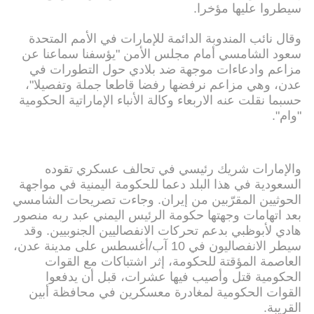
سيطروا عليها مؤخرا.
وقال نائب المندوبة الدائمة للإمارات في الأمم المتحدة
سعود الشامسي أمام مجلس الأمن "يؤسفنا سماعنا عن
مزاعم وادعاءات موجهة ضد بلادي حول التطورات في
عدن، وهي مزاعم نرفضها رفضا قاطعا جملة وتفصيلا"،
حسبما نقلت عنه الاربعاء وكالة الأنباء الإماراتية الحكومية
"وام".
والإمارات شريك رئيسي في تحالف عسكري تقوده
السعودية في هذا البلد دعما للحكومة اليمنية في مواجهة
الحوثيين المقرّبين من إيران. وجاءت تصريحات الشامسي
بعد اتهامات وجهتها حكومة الرئيس اليمني عبد ربه منصور
هادي لأبوظبي بدعم تحركات الانفصاليين الجنوبيين. وقد
سيطر الانفصاليون في 10 آب/أغسطس على مدينة عدن،
العاصمة المؤقتة للحكومة، إثر اشتباكات مع القوات
الحكومية قتل وأصيب فيها عشرات، قبل أن يدفعوا
القوات الحكومية لمغادرة معسكرين في محافظة أبين
القريبة.