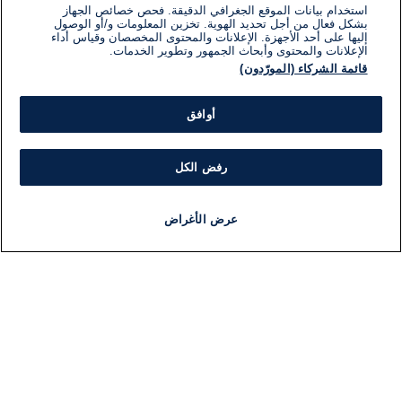
استخدام بيانات الموقع الجغرافي الدقيقة. فحص خصائص الجهاز
بشكل فعال من أجل تحديد الهوية. تخزين المعلومات و/أو الوصول
إليها على أحد الأجهزة. الإعلانات والمحتوى المخصصان وقياس أداء
الإعلانات والمحتوى وأبحاث الجمهور وتطوير الخدمات.
قائمة الشركاء (المورّدون)
أوافق
رفض الكل
عرض الأغراض
أخبار
أخبار هامة
مجانا
مذياع
برنامج
معلومات
فئ
اللجنة التنفيذية i24NEWS
ملخ
برنامج i24NEWS
ال
الاذاعة الحية
شؤو
حياة مهنية
دو