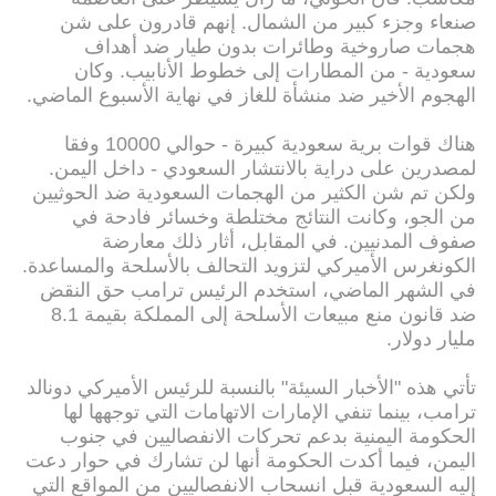
صنعاء وجزء كبير من الشمال. إنهم قادرون على شن
هجمات صاروخية وطائرات بدون طيار ضد أهداف
سعودية - من المطارات إلى خطوط الأنابيب. وكان
الهجوم الأخير ضد منشأة للغاز في نهاية الأسبوع الماضي.
هناك قوات برية سعودية كبيرة - حوالي 10000 وفقا
لمصدرين على دراية بالانتشار السعودي - داخل اليمن.
ولكن تم شن الكثير من الهجمات السعودية ضد الحوثيين
من الجو، وكانت النتائج مختلطة وخسائر فادحة في
صفوف المدنيين. في المقابل، أثار ذلك معارضة
الكونغرس الأميركي لتزويد التحالف بالأسلحة والمساعدة.
في الشهر الماضي، استخدم الرئيس ترامب حق النقض
ضد قانون منع مبيعات الأسلحة إلى المملكة بقيمة 8.1
مليار دولار.
تأتي هذه "الأخبار السيئة" بالنسبة للرئيس الأميركي دونالد
ترامب، بينما تنفي الإمارات الاتهامات التي توجهها لها
الحكومة اليمنية بدعم تحركات الانفصاليين في جنوب
اليمن، فيما أكدت الحكومة أنها لن تشارك في حوار دعت
إليه السعودية قبل انسحاب الانفصاليين من المواقع التي