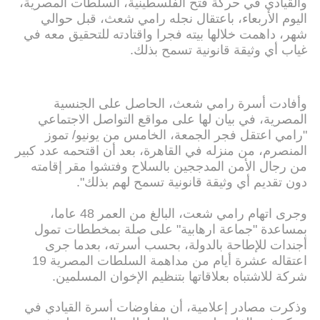
والقيادي في حركة فتح الفلسطينية، السلطات المصرية،
اليوم الأربعاء، باعتقال نجله رامي شعث، قبل حوالي
شهر، داهمت خلالها بيته فجرا واقتادته للتحقيق معه في
غياب أي وثيقة قانونية تسمح بذلك.
وأفادت أسرة رامي شعث، الحاصل على الجنسية
المصرية، في بيان لها على مواقع التواصل الاجتماعي
"رامي اعتقل فجر الجمعة، الخامس من يونيو/ تموز
المنصرم، من منزله في القاهرة، بعد أن اقتحمه عدد كبير
من رجال الأمن المدججين بالسلاح وفتشوا مقر إقامته
دون تقديم أي وثيقة قانونية تسمح لهم بذلك".
وجرى اتهام رامي شعت، البالغ من العمر 48 عاما،
بمساعدة "جماعة ارهابية" على صلة بمخططات تمول
أجندات للإطاحة بالدولة، بحسب أسرته، بعدما جرى
اعتقاله عشرة أيام من مداهمة السلطات المصرية 19
شركة للاشتباه بعلاقاتها بتنظيم الإخوان المسلمين.
وذكرت مصادر إعلامية، أن مفاوضات أسرة القيادي في