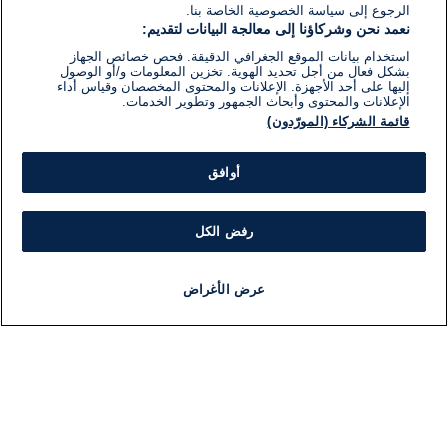
الرجوع إلى سياسة الخصوصية الخاصة بنا.
نعمد نحن وشركاؤنا إلى معالجة البيانات لتقديم:
استخدام بيانات الموقع الجغرافي الدقيقة. فحص خصائص الجهاز
بشكل فعال من أجل تحديد الهوية. تخزين المعلومات و/أو الوصول
إليها على أحد الأجهزة. الإعلانات والمحتوى المخصصان وقياس أداء
الإعلانات والمحتوى وأبحاث الجمهور وتطوير الخدمات.
قائمة الشركاء (المورّدون)
أوافق
رفض الكل
عرض الأغراض
أخبار
أخبار هامة
مجانا
مذياع
برنامج
معلومات
فئ
اللجنة التنفيذية i24NEWS
ملخ
برنامج i24NEWS
ال