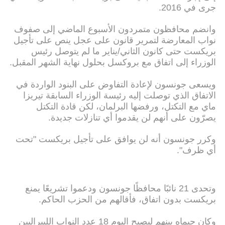
جرى في 2016.
وانضم محافظون متمردون الأسبوع الماضي إلى صفوف
نواب المعارضة لتمرير قانون على عجل ينص على تأجيل
بريكست حتى كانون الثاني/يناير ما لم يتوصل رئيس
الوزراء إلى اتفاق مع بروكسل بحلول نهاية الشهر المقبل.
ويسعى جونسون لإعادة التفاوض على البنود الواردة في
الاتفاق الذي توصلت إليه رئيسة الوزراء السابقة تيريزا
ماي مع التكتل، ورفضها البرلمان، لكن قادة التكتل
يصرّون على أنهم لن يقدموا أي تنازلات جديدة.
وكرر جونسون أنه لن يوافق على تأجيل بريكست "تحت
أي ظرف".
وتحدى 21 نائبًا محافظًا جونسون ودعموا تشريعًا يمنع
بريكست بدون اتفاق، فأقالهم من الحزب الحاكم.
وكان جيماه بينهم ليصبح اليوم 18 عدد النواب الليبراليين