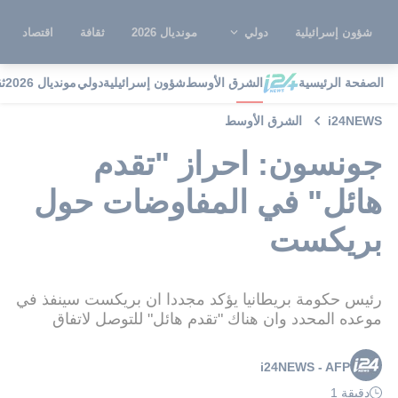
شؤون إسرائيلية
دولي
مونديال 2026
ثقافة
اقتصاد
الصفحة الرئيسية
الشرق الأوسط
شؤون إسرائيلية
دولي
مونديال 2026
ث
i24NEWS
الشرق الأوسط
جونسون: احراز "تقدم
هائل" في المفاوضات حول
بريكست
رئيس حكومة بريطانيا يؤكد مجددا ان بريكست سينفذ في
موعده المحدد وان هناك "تقدم هائل" للتوصل لاتفاق
i24NEWS - AFP
دقيقة 1