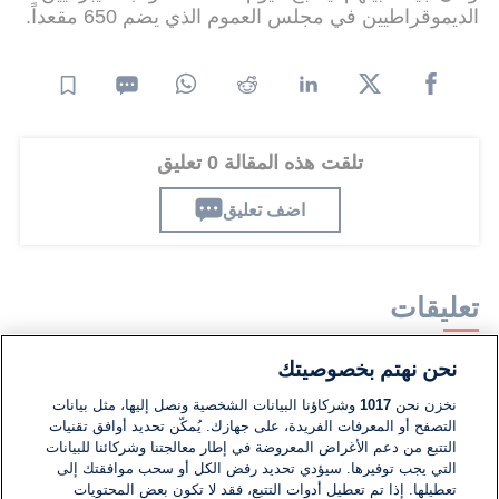
الديموقراطيين في مجلس العموم الذي يضم 650 مقعداً.
تلقت هذه المقالة 0 تعليق
اضف تعليق
تعليقات
نحن نهتم بخصوصيتك
لا توجد تعليقات مكتوبة حتى الآن. كن الأول!
نخزن نحن
1017
وشركاؤنا البيانات الشخصية ونصل إليها، مثل بيانات
التصفح أو المعرفات الفريدة، على جهازك. يُمكّن تحديد أوافق تقنيات
اكتب تعليقًا جديدًا ...
التتبع من دعم الأغراض المعروضة في إطار معالجتنا وشركائنا للبيانات
التي يجب توفيرها. سيؤدي تحديد رفض الكل أو سحب موافقتك إلى
تعطيلها. إذا تم تعطيل أدوات التتبع، فقد لا تكون بعض المحتويات