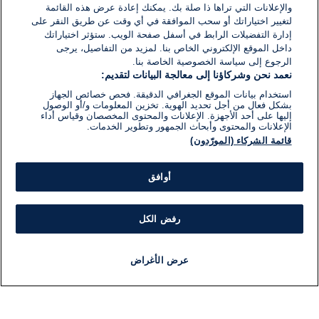
والإعلانات التي تراها ذا صلة بك. يمكنك إعادة عرض هذه القائمة
لتغيير اختياراتك أو سحب الموافقة في أي وقت عن طريق النقر على
إدارة التفضيلات الرابط في أسفل صفحة الويب. ستؤثر اختياراتك
داخل الموقع الإلكتروني الخاص بنا. لمزيد من التفاصيل، يرجى
الرجوع إلى سياسة الخصوصية الخاصة بنا.
نعمد نحن وشركاؤنا إلى معالجة البيانات لتقديم:
استخدام بيانات الموقع الجغرافي الدقيقة. فحص خصائص الجهاز
بشكل فعال من أجل تحديد الهوية. تخزين المعلومات و/أو الوصول
إليها على أحد الأجهزة. الإعلانات والمحتوى المخصصان وقياس أداء
الإعلانات والمحتوى وأبحاث الجمهور وتطوير الخدمات.
قائمة الشركاء (المورّدون)
أوافق
رفض الكل
عرض الأغراض
أخبار
أخبار هامة
مجانا
مذياع
برنامج