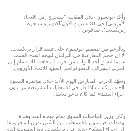
وأكد جونسون خلال المقابلة "سنخرج (من الاتحاد
الأوروبي) في 31 تشرين الأول/أكتوبر وسننجزه
(بريكست)، صدقوني".
وبالرغم من تصميم جونسون على تنفيذ قرار بريكست،
الا أن حجم المعارضة في البرلمان لنهجه اتضح السبت
عندما انشق أحد النواب من حزبه المحافظ للانضمام إلى
الحزب الليبرالي الديموقراطي المؤيد للاتحاد الأوروبي.
وتعهّد الحزب المعارض اليوم الأحد خلال مؤتمره السنوي
بإلغاء بريكست إذا فاز في الانتخابات التشريعية من دون
اجراء استفتاء كما كان يدعو سابقاً.
وكان وزير الجامعات السابق سام جيماه انتقد بشدة
تهديدات جونسون بالانسحاب من التكتل بدون اتفاق ودعا
إلى إجراء استفتاء جديد على بريكست، بعد التصويت الذي