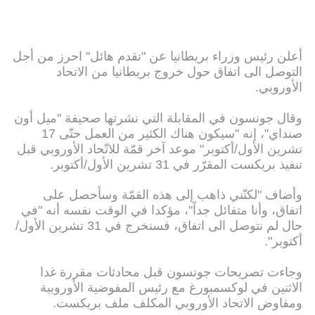
أعلن رئيس وزراء بريطانيا عن "تقدم هائل" احرز من أجل
التوصل الى اتفاق حول خروج بريطانيا من الاتحاد
الأوروبي.
وقال جونسون في المقابلة التي نشرتها صحيفة "ميل أون
صنداي"، إنه "سيكون هناك الكثير من العمل حتّى 17
تشرين الأول/أكتوبر" موعد آخر قمّة للاتّحاد الأوروبي قبل
تنفيذ بريكست المقرّر في 31 تشرين الأول/أكتوبر.
وأضاف "لكنّني ذاهب إلى هذه القمّة وسأحصل على
اتفاق، وأنا متفائل جداً"، مؤكدا في الوقت نفسه أنه "في
حال لم نتوصل الى اتفاق، فسنخرج في 31 تشرين الأول/
أكتوبر".
وجاءت تصريحات جونسون قبل محادثات مقررة غدا
الاثنين في لوكسمبورغ مع رئيس المفوضية الأوروبية
ومفاوض الاتحاد الأوروبي المكلف ملف بريكست.