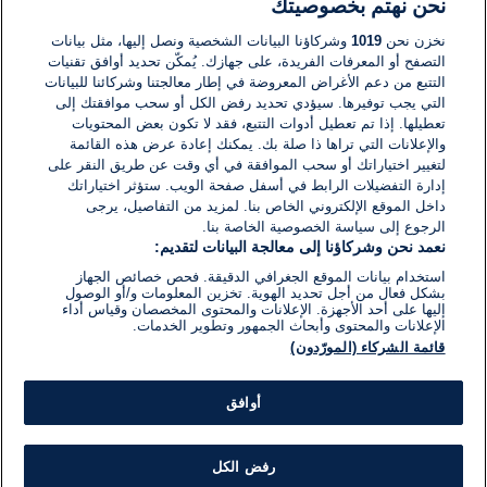
نحن نهتم بخصوصيتك
لا توجد تعليقات مكتوبة حتى الآن. كن الأول!
نخزن نحن
1019
وشركاؤنا البيانات الشخصية ونصل إليها، مثل بيانات
التصفح أو المعرفات الفريدة، على جهازك. يُمكّن تحديد أوافق تقنيات
اكتب تعليقًا جديدًا ...
التتبع من دعم الأغراض المعروضة في إطار معالجتنا وشركائنا للبيانات
التي يجب توفيرها. سيؤدي تحديد رفض الكل أو سحب موافقتك إلى
تعطيلها. إذا تم تعطيل أدوات التتبع، فقد لا تكون بعض المحتويات
والإعلانات التي تراها ذا صلة بك. يمكنك إعادة عرض هذه القائمة
لتغيير اختياراتك أو سحب الموافقة في أي وقت عن طريق النقر على
إدارة التفضيلات الرابط في أسفل صفحة الويب. ستؤثر اختياراتك
داخل الموقع الإلكتروني الخاص بنا. لمزيد من التفاصيل، يرجى
الرجوع إلى سياسة الخصوصية الخاصة بنا.
نعمد نحن وشركاؤنا إلى معالجة البيانات لتقديم:
استخدام بيانات الموقع الجغرافي الدقيقة. فحص خصائص الجهاز
بشكل فعال من أجل تحديد الهوية. تخزين المعلومات و/أو الوصول
إليها على أحد الأجهزة. الإعلانات والمحتوى المخصصان وقياس أداء
الإعلانات والمحتوى وأبحاث الجمهور وتطوير الخدمات.
قائمة الشركاء (المورّدون)
أوافق
رفض الكل