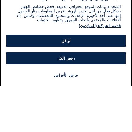
استخدام بيانات الموقع الجغرافي الدقيقة. فحص خصائص الجهاز
بشكل فعال من أجل تحديد الهوية. تخزين المعلومات و/أو الوصول
إليها على أحد الأجهزة. الإعلانات والمحتوى المخصصان وقياس أداء
الإعلانات والمحتوى وأبحاث الجمهور وتطوير الخدمات.
قائمة الشركاء (المورّدون)
أوافق
رفض الكل
عرض الأغراض
أخبار
أخبار هامة
مجانا
مذياع
برنامج
معلومات
فئ
اللجنة التنفيذية i24NEWS
ملخ
برنامج i24NEWS
ال
الاذاعة الحية
شؤو
حياة مهنية
دو