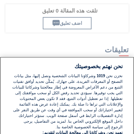
تلقت هذه المقالة 0 تعليق
اضف تعليق
تعليقات
نحن نهتم بخصوصيتك
لا توجد تعليقات مكتوبة حتى الآن. كن الأول!
نخزن نحن
1019
وشركاؤنا البيانات الشخصية ونصل إليها، مثل بيانات
التصفح أو المعرفات الفريدة، على جهازك. يُمكّن تحديد أوافق تقنيات
اكتب تعليقًا جديدًا ...
التتبع من دعم الأغراض المعروضة في إطار معالجتنا وشركائنا للبيانات
التي يجب توفيرها. سيؤدي تحديد رفض الكل أو سحب موافقتك إلى
تعطيلها. إذا تم تعطيل أدوات التتبع، فقد لا تكون بعض المحتويات
والإعلانات التي تراها ذا صلة بك. يمكنك إعادة عرض هذه القائمة
لتغيير اختياراتك أو سحب الموافقة في أي وقت عن طريق النقر على
إدارة التفضيلات الرابط في أسفل صفحة الويب. ستؤثر اختياراتك
داخل الموقع الإلكتروني الخاص بنا. لمزيد من التفاصيل، يرجى
الرجوع إلى سياسة الخصوصية الخاصة بنا.
نعمد نحن وشركاؤنا إلى معالجة البيانات لتقديم: