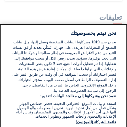
تعليقات
نحن نهتم بخصوصيتك
لا توجد تعليقات مكتوبة حتى الآن. كن الأول!
نخزن نحن
1019
وشركاؤنا البيانات الشخصية ونصل إليها، مثل بيانات
التصفح أو المعرفات الفريدة، على جهازك. يُمكّن تحديد أوافق تقنيات
اكتب تعليقًا جديدًا ...
التتبع من دعم الأغراض المعروضة في إطار معالجتنا وشركائنا للبيانات
التي يجب توفيرها. سيؤدي تحديد رفض الكل أو سحب موافقتك إلى
تعطيلها. إذا تم تعطيل أدوات التتبع، فقد لا تكون بعض المحتويات
والإعلانات التي تراها ذا صلة بك. يمكنك إعادة عرض هذه القائمة
لتغيير اختياراتك أو سحب الموافقة في أي وقت عن طريق النقر على
إدارة التفضيلات الرابط في أسفل صفحة الويب. ستؤثر اختياراتك
داخل الموقع الإلكتروني الخاص بنا. لمزيد من التفاصيل، يرجى
الرجوع إلى سياسة الخصوصية الخاصة بنا.
نعمد نحن وشركاؤنا إلى معالجة البيانات لتقديم:
استخدام بيانات الموقع الجغرافي الدقيقة. فحص خصائص الجهاز
بشكل فعال من أجل تحديد الهوية. تخزين المعلومات و/أو الوصول
إليها على أحد الأجهزة. الإعلانات والمحتوى المخصصان وقياس أداء
الإعلانات والمحتوى وأبحاث الجمهور وتطوير الخدمات.
قائمة الشركاء (المورّدون)