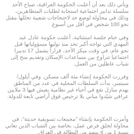
ويأتي ذلك بعد أن أعلنت الحكومة العراقية، صباح الأحد
سلسلة تدابير اجتماعية استجابة لطلبات المتظاهرين،
وذلك في محاولة لوضع حد لاحتجاجات شعبية تخللها مقتل
نحو 100 شخص في أقل من أسبوع.
وفي ختام جلسة استثنائية، أعلنت حكومة عادل عبد
المهدي التي تواجه أكبر تحد منذ توليها مسؤولياتها قبل
نحو عام، في وقت مبكر الأحد، قراراً يشمل 17 تدبيرا
اجتماعيا تتراوح بين مساعدات الإسكان وتقديم منح إلى
شباب عاطلين من العمل.
وقررت الحكومة إنشاء مئة ألف مسكن. وفي أيلول/
سبتمبر، بدأت السلطات المحلية في عدد من المناطق
بهدم منازل تقع في أحياء غير نظامية يعيش فيها 3 ملايين
عراقي شيّدوا مباني بلا ترخيص فوق أراضي تابعة للدولة.
وأمرت الحكومة بإنشاء "مجمعات تسويقية حديثة"، في
محاولة لخلق فرص عمل، بخاصة بين الشباب الذين تعاني
نسبة 1 من 4 بينهم من البطالة في العراق.