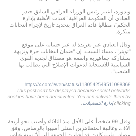
وبدوره، اعتبر رئيس الوزراء العراقي السابق حيدر
العبادي أن الحكومة العراقية "فقدت الأهلية بإدارة
الحكم"، مطالبا قادة العراق بتحديد تاريخ لإجراء انتخابات
مبكرة.
وقال العبادي عبر تغريدة له عبر حسابه على موقع
"تويتر"، مساء السبت، إن "ضمان انتخابات حرة ونزيهة
بمشاركة جماهيرية واسعة هو مصداق لجدية القوى
السياسية للاستجابة لدعوات الإصلاح التي يطالب بها
الشعب".
https://x.com/i/web/status/1180542549511098368
This post can't be displayed because social networks
cookies have been deactivated. You can activate them by
clicking
إدارة التفضيلات
.
وقتل 99 شخصاً على الأقل منذ الثلاثاء وأصيب نحو أربعة
آلاف. وغالبية المتظاهرين القتلى أصيبوا بالرصاص، وفق
مصادر طبية كانت قد أشارت الجمعة إلى أنّ ستة عناصر