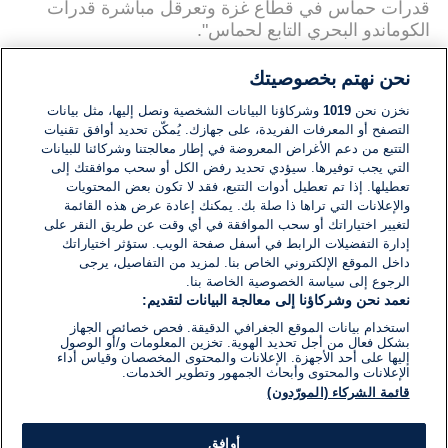
قدرات حماس في قطاع غزة وتعرقل مباشرة قدرات
الكوماندو البحري التابع لحماس".
نحن نهتم بخصوصيتك
ويقول مراقبون إسرائيليون ان حماس تحاول باستمرار
نخزن نحن
1019
وشركاؤنا البيانات الشخصية ونصل إليها، مثل بيانات
تهريب الأسلحة من اجل تعزيز قدرات الجناح العسكري
التصفح أو المعرفات الفريدة، على جهازك. يُمكّن تحديد أوافق تقنيات
التابع لها، مع التركيز على الكوماندو البحري، الذي يتدرب
التتبع من دعم الأغراض المعروضة في إطار معالجتنا وشركائنا للبيانات
التي يجب توفيرها. سيؤدي تحديد رفض الكل أو سحب موافقتك إلى
ويستعد للمواجهة التالية هذه الأيام.
تعطيلها. إذا تم تعطيل أدوات التتبع، فقد لا تكون بعض المحتويات
والإعلانات التي تراها ذا صلة بك. يمكنك إعادة عرض هذه القائمة
ويتم احباط محاولات التهريب وخاصة تلك التي تتم عبر
لتغيير اختياراتك أو سحب الموافقة في أي وقت عن طريق النقر على
البحر بفضل عاملين أساسيين، اولهما: التنسيق الجيد
إدارة التفضيلات الرابط في أسفل صفحة الويب. ستؤثر اختياراتك
للبحرية الإسرائيلية مع نظيرتها البحرية المصرية، وأحيانًا
داخل الموقع الإلكتروني الخاص بنا. لمزيد من التفاصيل، يرجى
تقع مواجهات على الشواطئ المقابلة لمدينة رفح.
الرجوع إلى سياسة الخصوصية الخاصة بنا.
نعمد نحن وشركاؤنا إلى معالجة البيانات لتقديم:
والعامل الثاني هو زيادة مساحة الصيد إلى 30 كم، وهي
مسافة لم تكن متاحة منذ فترة اتفاقات أوسلو.
استخدام بيانات الموقع الجغرافي الدقيقة. فحص خصائص الجهاز
بشكل فعال من أجل تحديد الهوية. تخزين المعلومات و/أو الوصول
إليها على أحد الأجهزة. الإعلانات والمحتوى المخصصان وقياس أداء
إن طريقة التهريب الوحيدة المتبعة من سيناء إلى قطاع
الإعلانات والمحتوى وأبحاث الجمهور وتطوير الخدمات.
غزة الخاضع للحصار الإسرائيلي يتم عن طريق البحر،
قائمة الشركاء (المورّدون)
وبالتالي فإن وحدة 916 التابعو للبحرية الإسرائيلية تتصدى
لهذه المحاولات استنادا الى معلومات استخباراتية أولية،
أوافق