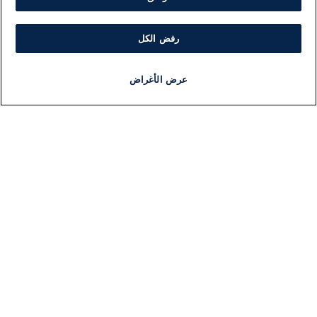
بالإضافة إلى تحديد ومراقبة الزوارق المشبوهة التي
تتحرك في هذا المسار.
رفض الكل
عرض الأغراض
أخبار
أخبار هامة
مجانا
مذياع
برنامج
تلقت هذه المقالة 0 تعليق
اضف تعليق
تعليقات
لا توجد تعليقات مكتوبة حتى الآن. كن الأول!
اكتب تعليقًا جديدًا ...