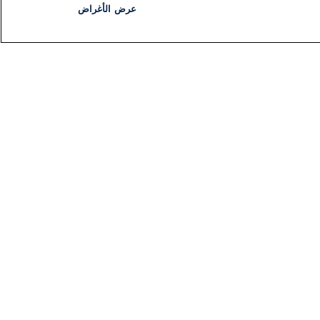
عرض الأغراض
مذياع
برنامج