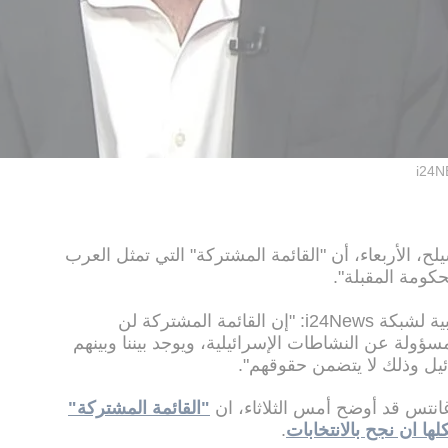
i24
، الأربعاء، أن "القائمة المشتركة" التي تمثل العرب
كومة المقبلة".
وقال شيلح في مقابلة على القناة العربية لشبكة i24News: "إن القائمة المشتركة لن
سؤولة عن النشاطات الإسرائيلية، ويوجد بيننا وبينهم
ئيل وذلك لا يتضمن حقوقهم".
انتس قد أوضح أمس الثلاثاء، ان
"القائمة المشتركة"
ا ان نجح بالانتخابات
.