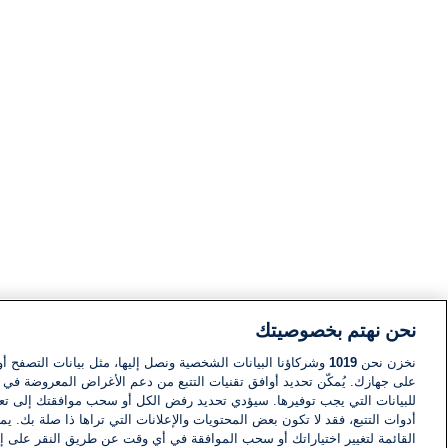
نحن نهتم بخصوصيتك
نخزن نحن
1019
وشركاؤنا البيانات الشخصية ونصل إليها، مثل بيانات التصفح أو
على جهازك. يُمكّن تحديد أوافق تقنيات التتبع من دعم الأغراض المعروضة في إط
للبيانات التي يجب توفيرها. سيؤدي تحديد رفض الكل أو سحب موافقتك إلى تعط
أدوات التتبع، فقد لا تكون بعض المحتويات والإعلانات التي تراها ذا صلة بك. 
القائمة لتغيير اختياراتك أو سحب الموافقة في أي وقت عن طريق النقر على إد