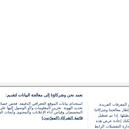
نعمد نحن وشركاؤنا إلى معالجة البيانات لتقديم:
استخدام بيانات الموقع الجغرافي الدقيقة. فحص خصا
 المعرفات الفريدة،
تحديد الهوية. تخزين المعلومات و/أو الوصول إليها على 
ار معالجتنا وشركائنا
المخصصان وقياس أداء الإعلانات والمحتوى وأبحاث ال
يلها. إذا تم تعطيل
قائمة الشركاء (المورّدون)
يمكنك إعادة عرض هذه
ارة التفضيلات الرابط