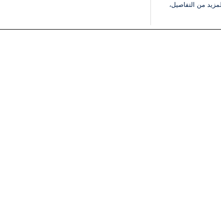
مزيد من التفاصيل،
مجانا
اضف تعليق
لأول!