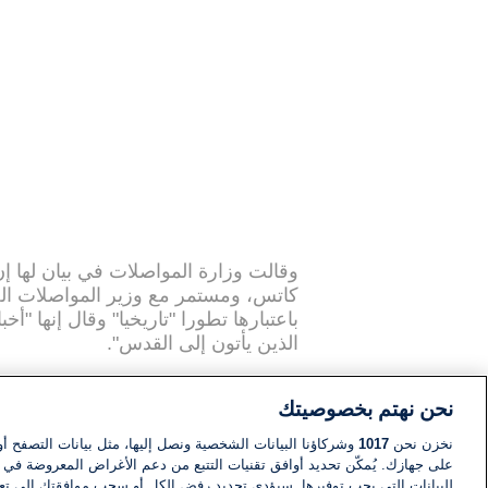
كاتس، ومستمر مع وزير المواصلات الح
باعتبارها تطورا "تاريخيا" وقال إنها "أخ
الذين يأتون إلى القدس".
نحن نهتم بخصوصيتك
"دونالد جون ترامب" على محطة القطار
البلدة القديمة في القدس الشرقية. وت
نخزن نحن
1017
وشركاؤنا البيانات الشخصية ونصل إليها، مثل بيانات التصفح أو
نحو حائط المبكى نفقا تحت الأرض بطو
على جهازك. يُمكّن تحديد أوافق تقنيات التتبع من دعم الأغراض المعروضة في إط
مع حائط المبكى.
للبيانات التي يجب توفيرها. سيؤدي تحديد رفض الكل أو سحب موافقتك إلى تعط