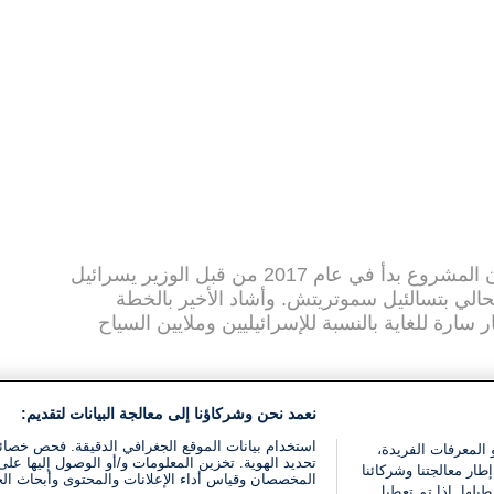
وقالت وزارة المواصلات في بيان لها إن المشروع بدأ في عام 2017 من قبل الوزير يسرائيل
الي بتسالئيل سموتريتش. وأشاد الأخير بالخطة
بار سارة للغاية بالنسبة للإسرائيليين وملايين السياح
وقال كاتس حين كان وزيرا للمواصلات في 2017 انه سيتم إطلاق اسم الرئيس الأميركي
نعمد نحن وشركاؤنا إلى معالجة البيانات لتقديم:
 السريع التي سيتم بناؤها قرب حائط المبكى في
شمل الخطة النهائية لمشروع القطار السريع المتجه
استخدام بيانات الموقع الجغرافي الدقيقة. فحص خصا
 المعرفات الفريدة،
تحديد الهوية. تخزين المعلومات و/أو الوصول إليها على 
ل ثلاثة كيلومترات وستربط المحطة القطار السريع
ار معالجتنا وشركائنا
المخصصان وقياس أداء الإعلانات والمحتوى وأبحاث ال
يلها. إذا تم تعطيل