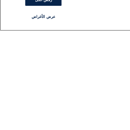
عرض الأغراض
مذياع
برنامج