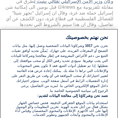
وكان وزير الامن الإسرائيلي نفتالي بينيت ت
طرق في
مقابلة تلفزيونية مع i24news قبل يومين الى إمكانية شن
إسرائيل حملة ضد غزة، وقال ان إسرائيل "تجهز شيئا"
للفصائل الفلسطينية في قطاع غزة، دون الكشف عن أي
تفاصيل، وقال ان هذا سيتم بالشروط التي تحددها
وتختارها.
نحن نهتم بخصوصيتك
وانتهت قبل يومين جولة تصعيد بين إسرائيل وغزة والتي
نخزن نحن
1017
وشركاؤنا البيانات الشخصية ونصل إليها، مثل بيانات
تم خلالها اطلاق نحو 80 قذيفة الى جنوب إسرائيل، وردا
التصفح أو المعرفات الفريدة، على جهازك. يُمكّن تحديد أوافق تقنيات
على ذلك قصف الطيران الإسرائيلي عددا من المواقع
التتبع من دعم الأغراض المعروضة في إطار معالجتنا وشركائنا للبيانات
التابعة للجهاد الإسلامي في غزة ودمشق، وتم التوصل
التي يجب توفيرها. سيؤدي تحديد رفض الكل أو سحب موافقتك إلى
الى تهدئة بعد تدخل الوسطاء المصريين والامميين.
تعطيلها. إذا تم تعطيل أدوات التتبع، فقد لا تكون بعض المحتويات
والإعلانات التي تراها ذا صلة بك. يمكنك إعادة عرض هذه القائمة
لتغيير اختياراتك أو سحب الموافقة في أي وقت عن طريق النقر على
إدارة التفضيلات الرابط في أسفل صفحة الويب. ستؤثر اختياراتك
داخل الموقع الإلكتروني الخاص بنا. لمزيد من التفاصيل، يرجى
الرجوع إلى سياسة الخصوصية الخاصة بنا.
نعمد نحن وشركاؤنا إلى معالجة البيانات لتقديم:
استخدام بيانات الموقع الجغرافي الدقيقة. فحص خصائص الجهاز
بشكل فعال من أجل تحديد الهوية. تخزين المعلومات و/أو الوصول
إليها على أحد الأجهزة. الإعلانات والمحتوى المخصصان وقياس أداء
الإعلانات والمحتوى وأبحاث الجمهور وتطوير الخدمات.