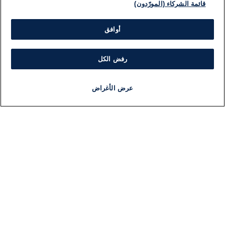
قائمة الشركاء (المورّدون)
أوافق
رفض الكل
عرض الأغراض
أخبار
أخبار هامة
مجانا
مذياع
برنامج