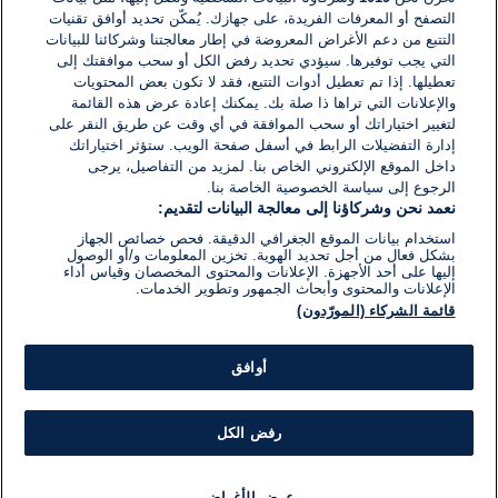
التصفح أو المعرفات الفريدة، على جهازك. يُمكّن تحديد أوافق تقنيات
التتبع من دعم الأغراض المعروضة في إطار معالجتنا وشركائنا للبيانات
اكتب تعليقًا جديدًا ...
التي يجب توفيرها. سيؤدي تحديد رفض الكل أو سحب موافقتك إلى
تعطيلها. إذا تم تعطيل أدوات التتبع، فقد لا تكون بعض المحتويات
والإعلانات التي تراها ذا صلة بك. يمكنك إعادة عرض هذه القائمة
لتغيير اختياراتك أو سحب الموافقة في أي وقت عن طريق النقر على
إدارة التفضيلات الرابط في أسفل صفحة الويب. ستؤثر اختياراتك
داخل الموقع الإلكتروني الخاص بنا. لمزيد من التفاصيل، يرجى
الرجوع إلى سياسة الخصوصية الخاصة بنا.
نعمد نحن وشركاؤنا إلى معالجة البيانات لتقديم:
استخدام بيانات الموقع الجغرافي الدقيقة. فحص خصائص الجهاز
بشكل فعال من أجل تحديد الهوية. تخزين المعلومات و/أو الوصول
إليها على أحد الأجهزة. الإعلانات والمحتوى المخصصان وقياس أداء
الإعلانات والمحتوى وأبحاث الجمهور وتطوير الخدمات.
قائمة الشركاء (المورّدون)
أوافق
رفض الكل
عرض الأغراض