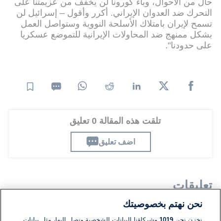
حال من الأحوال، وباء كورونا لن يخفف من عزيمتنا على
التحرك ضد العدوان الإيراني. أكرر وأقول – إسرائيل لن
تسمح لإيران بامتلاك الأسلحة النووية وستواصل العمل
بشكل ممنهج ضد المحاولات الإيرانية للتموضع عسكريا
على حدودنا".
تلقت هذه المقالة 0 تعليق
اضف تعليق
تعليقات
نحن نهتم بخصوصيتك
لا توجد تعليقات مكتوبة حتى الآن. كن الأول!
نخزن نحن
1019
وشركاؤنا البيانات الشخصية ونصل إليها، مثل بيانات