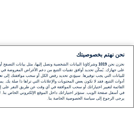
نحن نهتم بخصوصيتك
نخزن نحن
1019
وشركاؤنا البيانات الشخصية ونصل إليها، مثل بيانات التصفح أو
على جهازك. يُمكّن تحديد أوافق تقنيات التتبع من دعم الأغراض المعروضة في إط
للبيانات التي يجب توفيرها. سيؤدي تحديد رفض الكل أو سحب موافقتك إلى تعط
أدوات التتبع، فقد لا تكون بعض المحتويات والإعلانات التي تراها ذا صلة بك. 
القائمة لتغيير اختياراتك أو سحب الموافقة في أي وقت عن طريق النقر على إد
في أسفل صفحة الويب. ستؤثر اختياراتك داخل الموقع الإلكتروني الخاص بنا. ل
يرجى الرجوع إلى سياسة الخصوصية الخاصة بنا.
أخبار
أخبار هامة
معلومات