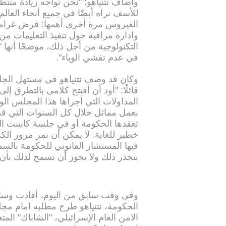
وأضاف نتنياهو: "نحن نواجه زيادة منتظ
للأسف نراه أيضًا في جميع أنحاء العال
الفيروس مرة أخرى أهمها: فرض غرامات
وادارة مراقبة حول تنفيذ التعليمات من
التكنولوجية من أجل ذلك، موضحًا أنها 
في عدم تفشي الوباء".
وكان قد وصف نتنياهو في مستهل الجلس
قائلًا: "أود أن أفتتح كلامي بالتطرق 
المداولات التي أجراها هذا المجلس الوز
بعمل مماثل خلال كل السنوات التي قضي
تعقدها الحكومة أو في جلسة كابينت ال
خطير للغاية. لا يمكن أن نمر مرور ال
فيها المستشار القانوني للحكومة بالس
بتجذر ذلك ولا يجوز أن نسمح لذلك بأن 
وفي وقت سابق من اليوم، أفادت وسائل 
الحكومة، نتنياهو طرح مطلبه امام مجل
الامن العام الإسرائيلي، "الشاباك" الم