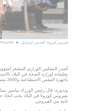
فيروس كورونا، القدس، إسرائيل
i/Flash90
أصدر المجلس الوزاري المصغر لشؤون في
بأجهزة التنفس الاصطناعية و2000 مصابًا آخرين بأمراض أخرى في آن واحد.
وبدوره، قال رئيس الوزراء بنيامين نتنيا
بفيروس كورونا في البلاد يجب اتخاذ جم
ثانية من الفيروس.