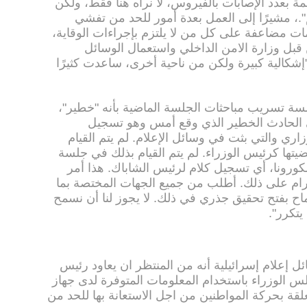
مة بعدد الإصابات بالفيروس، لا نراه هنا فقط، ولكن
م".، مشيرًا إلى العمل بعدة أمور للحد من تفشي
 مضاعفة على كل من لا يلتزم بإجراءات الوقاية،
 قبل وزارة الامن الداخلي واستعمال الوسائل
"إشكالية كبيرة ولكن من ناحية أخرى، ساعدت كثيرًا
ة تسريب مباحثات الجلسة الماضية بأنه "خطير"،
إلى الحادث الخطير الذي وقع أمس وهو تسجيل
اري والتي بثت في وسائل الإعلام. لم يتم القيام
تها كرئيس الوزراء. لم يتم القيام بذلك في جلسة
كورونا، أي تسجيل كلام لرئيس الشاباك. هذا أمر
كرام على ذلك. أطلب من جميع الجهات المختصة بما
ماح بفتح تحقيق جذري في ذلك. لا يجوز لنا أن نسمح
يتكرر".
إعلام إسرائيلية أنه من المنتظر ان يعاود رئيس
س الوزراء باستخدام المعلومات المتوفرة لدى جهاز
تعلقة بحركة المواطنين من اجل الاستعانة بها للحد من