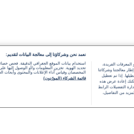
نعمد نحن وشركاؤنا إلى معالجة البيانات لتقديم:
استخدام بيانات الموقع الجغرافي الدقيقة. فحص خصا
 المعرفات الفريدة،
تحديد الهوية. تخزين المعلومات و/أو الوصول إليها على 
ار معالجتنا وشركائنا
المخصصان وقياس أداء الإعلانات والمحتوى وأبحاث ال
يلها. إذا تم تعطيل
قائمة الشركاء (المورّدون)
يمكنك إعادة عرض هذه
ارة التفضيلات الرابط
مزيد من التفاصيل،
مجانا
فئات
قانوني