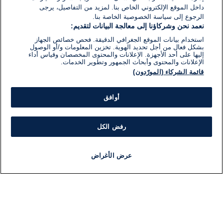
داخل الموقع الإلكتروني الخاص بنا. لمزيد من التفاصيل، يرجى
الرجوع إلى سياسة الخصوصية الخاصة بنا.
نعمد نحن وشركاؤنا إلى معالجة البيانات لتقديم:
استخدام بيانات الموقع الجغرافي الدقيقة. فحص خصائص الجهاز
بشكل فعال من أجل تحديد الهوية. تخزين المعلومات و/أو الوصول
إليها على أحد الأجهزة. الإعلانات والمحتوى المخصصان وقياس أداء
الإعلانات والمحتوى وأبحاث الجمهور وتطوير الخدمات.
قائمة الشركاء (المورّدون)
أوافق
رفض الكل
عرض الأغراض
أخبار
أخبار هامة
مجانا
مذياع
برنامج
معلومات
فئ
اللجنة التنفيذية i24NEWS
ملخ