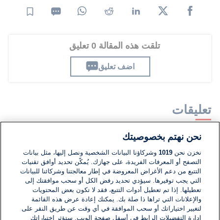
تلقت هذه المقالة 0 تعليق
اضف تعليق
تعليقات
نحن نهتم بخصوصيتك
لا توجد تعليقات مكتوبة حتى الآن. كن الأول!
نخزن نحن
1019
وشركاؤنا البيانات الشخصية ونصل إليها، مثل بيانات
التصفح أو المعرفات الفريدة، على جهازك. يُمكّن تحديد أوافق تقنيات
اكتب تعليقًا جديدًا ...
التتبع من دعم الأغراض المعروضة في إطار معالجتنا وشركائنا للبيانات
التي يجب توفيرها. سيؤدي تحديد رفض الكل أو سحب موافقتك إلى
تعطيلها. إذا تم تعطيل أدوات التتبع، فقد لا تكون بعض المحتويات
والإعلانات التي تراها ذا صلة بك. يمكنك إعادة عرض هذه القائمة
لتغيير اختياراتك أو سحب الموافقة في أي وقت عن طريق النقر على
إدارة التفضيلات الرابط في أسفل صفحة الويب. ستؤثر اختياراتك