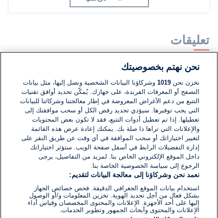
تعليقات
نحن نهتم بخصوصيتك
لا توجد تعليقات مكتوبة حتى الآن. كن الأول!
نخزن نحن
1019
وشركاؤنا البيانات الشخصية ونصل إليها، مثل بيانات
التصفح أو المعرفات الفريدة، على جهازك. يُمكّن تحديد أوافق تقنيات
اكتب تعليقًا جديدًا ...
التتبع من دعم الأغراض المعروضة في إطار معالجتنا وشركائنا للبيانات
التي يجب توفيرها. سيؤدي تحديد رفض الكل أو سحب موافقتك إلى
تعطيلها. إذا تم تعطيل أدوات التتبع، فقد لا تكون بعض المحتويات
والإعلانات التي تراها ذا صلة بك. يمكنك إعادة عرض هذه القائمة
لتغيير اختياراتك أو سحب الموافقة في أي وقت عن طريق النقر على
إدارة التفضيلات الرابط في أسفل صفحة الويب. ستؤثر اختياراتك
داخل الموقع الإلكتروني الخاص بنا. لمزيد من التفاصيل، يرجى
الرجوع إلى سياسة الخصوصية الخاصة بنا.
نعمد نحن وشركاؤنا إلى معالجة البيانات لتقديم:
استخدام بيانات الموقع الجغرافي الدقيقة. فحص خصائص الجهاز
بشكل فعال من أجل تحديد الهوية. تخزين المعلومات و/أو الوصول
إليها على أحد الأجهزة. الإعلانات والمحتوى المخصصان وقياس أداء
الإعلانات والمحتوى وأبحاث الجمهور وتطوير الخدمات.