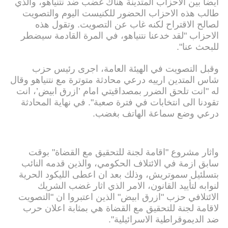
ايضا بين الاحزاب المتدينة هناك غضب ضد نتنياهو، والذي
طالب هذه الاحزاب الحضور للكنيست اليوم والتصويت
لصالح الاقتراح لكنه غاب عن التصويت. وتقول هذه
الاحزاب "لقد خدعنا نتنياهو، في المرة القادمة سيضطر
للبحث عنا".
وقبل التصويت في الهيئة العامة، اجرى رئيس حزب
شاس المتدين ارييه درعي محادثة متوترة مع نتنياهو وقال
له "انت تلحق الضرر بمصداقيتي امام ’ازرق ابيض’، انت
تقودنا الى انتخابات في فترة صعبة". في نهاية المحادثة
درعي وضع سماعة الهاتف بغضب.
واثار مشروع "اقامة لجنة للتحقيق مع القضاة" بوقت
سابق ازمة في الائتلاف الحكومي، والذين قدمه النائب
بتسلئيل سموتريش، وذلك بعد ان اعطى الليكود الحرية
لنوابه لتأييد القانون، الامر الذي اثار غضب الشريك
الائتلافي حزب "ازرق ابيض" الذين اعتبروا ان "التصويت
لاقامة لجنة للتحقيق مع القضاة هي بمثابة اعلان حرب
ضد الديموقراطية الاسرائيلية".