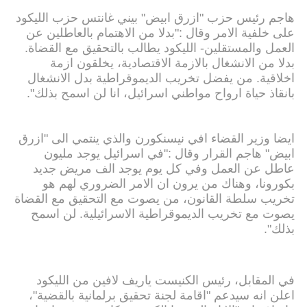
هاجم رئيس حزب "ازرق ابيض" بيني غانتس حزب الليكود
على خلفية الامر وقال :"بدلا من الاهتمام بالعاطلين عن
العمل والمستقلين- الليكود يطالب بالتحقيق مع القضاة.
بدلا من الانشغال بالازمة الاقتصادية، يخلقون ازمة
اخلاقية. من يفضل تخريب الديموقراطية بدل الانشغال
بانقاذ حياة ارواح مواطني اسرائيل، انا لن اسمح بذلك".
ايضا وزير القضاء افي نيسنكورن والذي ينتمي الى "ازرق
ابيض" هاجم القرار وقال :"في اسرائيل يوجد مليون
عاطل عن العمل وفي كل يوم يوجد الف مريض جديد
بكورونا، وهناك من يرون ان الامر الضروري لهم هو
تخريب سلطة القانون، من يصوت مع التحقيق مع القضاة
يصوت مع تخريب الديموقراطية الاسرائيلية. لن اسمح
بذلك".
في المقابل، رئيس الكنيست ياريف لافين من الليكود
اعلن انه سيدعم "اقامة لجنة تحقيق برلمانية بالقضية"،