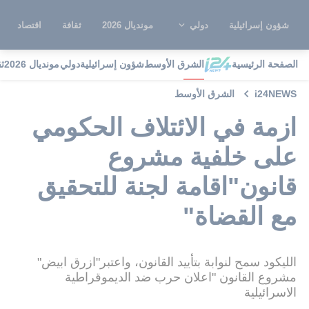
شؤون إسرائيلية
دولي
مونديال 2026
ثقافة
اقتصاد
الصفحة الرئيسية
الشرق الأوسط
شؤون إسرائيلية
دولي
مونديال 2026
ث
i24NEWS
الشرق الأوسط
ازمة في الائتلاف الحكومي
على خلفية مشروع
قانون"اقامة لجنة للتحقيق
مع القضاة"
الليكود سمح لنوابة بتأييد القانون، واعتبر"ازرق ابيض"
مشروع القانون "اعلان حرب ضد الديموقراطية
الاسرائيلية