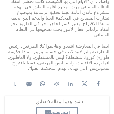
واضاف ان "الايام التي بها الكنيست كانت تخشى انتقاد
النظام القضائي مرت. مجرد اقامة النقاش في الهيئة
لمشروع قانون اقامة لجنة تحقيق برلمانية بموضوع
تضارب المصالح في المحكمة العليا والدعم الذي يحظى
به هذا الاقتراح، يعتبر كسر لحاجز اخر في الطريق نحو
انتقاد برلماني فعال لامور يجب تصحيحها في النظام
القضائي".
ايضا في المعارضة انتقدوا وهاجموا كلا الطرفين، رئيس
المعارضة يائير لابيد كتب في حسابة بتويتر "بماذا حكومة
طوارئ كورونا منشغلة؟ ليس بالمستقلين، ولا العاطلين،
انما بهدم الاقتصاد، وايضا ليس المرضى، فقط باقتراح
سموتريش، التي تهدف لهدم المحكمة العليا".
تلقت هذه المقالة 0 تعليق
اضف تعليق