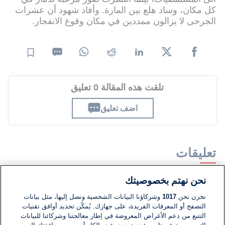
كل مكان، وساد هلع بين المارة. وأفاد شهود أن عشرات
الجرحى لا يزالون ممددين في مكان وقوع الانفجار.
تلقت هذه المقالة 0 تعليق
اضف تعليق
تعليقات
نحن نهتم بخصوصيتك
لا توجد تعليقات مكتوبة حتى الآن. كن الأول!
نخزن نحن
1017
وشركاؤنا البيانات الشخصية ونصل إليها، مثل بيانات
التصفح أو المعرفات الفريدة، على جهازك. يُمكّن تحديد أوافق تقنيات
اكتب تعليقًا جديدًا ...
التتبع من دعم الأغراض المعروضة في إطار معالجتنا وشركائنا للبيانات