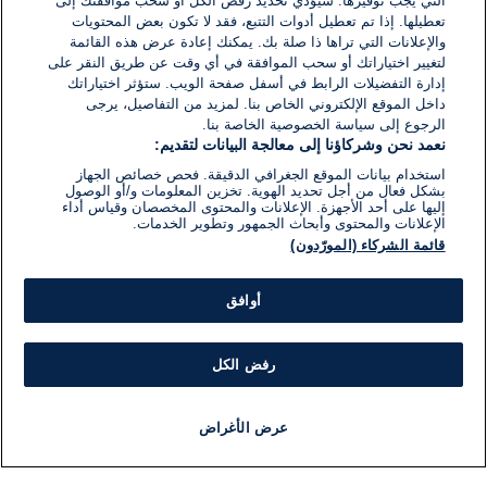
التي يجب توفيرها. سيؤدي تحديد رفض الكل أو سحب موافقتك إلى
تعطيلها. إذا تم تعطيل أدوات التتبع، فقد لا تكون بعض المحتويات
والإعلانات التي تراها ذا صلة بك. يمكنك إعادة عرض هذه القائمة
لتغيير اختياراتك أو سحب الموافقة في أي وقت عن طريق النقر على
إدارة التفضيلات الرابط في أسفل صفحة الويب. ستؤثر اختياراتك
داخل الموقع الإلكتروني الخاص بنا. لمزيد من التفاصيل، يرجى
الرجوع إلى سياسة الخصوصية الخاصة بنا.
نعمد نحن وشركاؤنا إلى معالجة البيانات لتقديم:
استخدام بيانات الموقع الجغرافي الدقيقة. فحص خصائص الجهاز
بشكل فعال من أجل تحديد الهوية. تخزين المعلومات و/أو الوصول
إليها على أحد الأجهزة. الإعلانات والمحتوى المخصصان وقياس أداء
الإعلانات والمحتوى وأبحاث الجمهور وتطوير الخدمات.
قائمة الشركاء (المورّدون)
أوافق
رفض الكل
عرض الأغراض
أخبار
أخبار هامة
مجانا
مذياع
برنامج