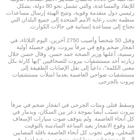
للإنقاذ والمساعدة، والتي تشمل نحو 80 دولة، بشكل
رئيسي دول متقدمة وقوية، وتتيح الهيئة إرسال مساعدات
منظمة تحت رعاية الأمم المتحدة إلى جميع البلدان التي
تحتاج إلى مساعدة إنسانية في حالات الكوارث.
وقتل 50 شخصاً وأصيب 2750 آخرين، اليوم الثلاثاء، في
انفجار ضخم وقع في مرفأ بيروت، وفق حصيلة أولية
رسمية، أعلنها وزير الصحة حمد حسن. وقال حسن خلال
زيارته أحد مستشفيات بيروت للصحافيين "إنها كارثة بكل
معنى الكلمة"، داعياً إلى نقل الإصابات الطفيفة إلى
مستشفيات ضواحي العاصمة بعدما امتلأت مستشفيات
بيروت بالجرحى.
وسقط قتلى ومئات الجرحى في انفجار ضخم في مرفأ
بيروت تسبّب أيضا بموجة ذعر بين السكان، وبدمار في
كل أنحاء العاصمة. ولم يتوقف صوت سيارات الإسعاف
منذ وقوع الانفجار بعيد الساعة السادسة بالتوقيت
المحلي، وهي تجوب كل أنحاء العاصمة ناقلة المصابين
الى المستشفيات، بينما انتشرت صور مرعبة لدمار في