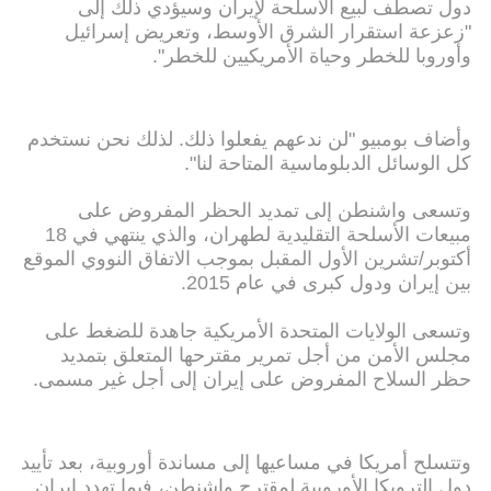
دول تصطف لبيع الأسلحة لإيران وسيؤدي ذلك إلى
"زعزعة استقرار الشرق الأوسط، وتعريض إسرائيل
وأوروبا للخطر وحياة الأمريكيين للخطر".
وأضاف بومبيو "لن ندعهم يفعلوا ذلك. لذلك نحن نستخدم
كل الوسائل الدبلوماسية المتاحة لنا".
وتسعى واشنطن إلى تمديد الحظر المفروض على
مبيعات الأسلحة التقليدية لطهران، والذي ينتهي في 18
أكتوبر/تشرين الأول المقبل بموجب الاتفاق النووي الموقع
بين إيران ودول كبرى في عام 2015.
وتسعى الولايات المتحدة الأمريكية جاهدة للضغط على
مجلس الأمن من أجل تمرير مقترحها المتعلق بتمديد
حظر السلاح المفروض على إيران إلى أجل غير مسمى.
وتتسلح أمريكا في مساعيها إلى مساندة أوروبية، بعد تأييد
دول الترويكا الأوروبية لمقترح واشنطن، فيما تهدد إيران