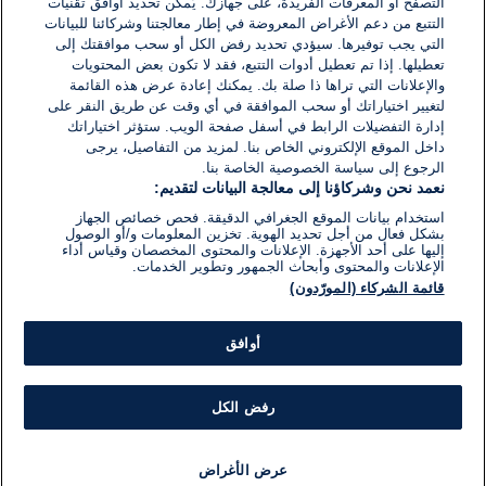
التصفح أو المعرفات الفريدة، على جهازك. يُمكّن تحديد أوافق تقنيات
اكتب تعليقًا جديدًا ...
التتبع من دعم الأغراض المعروضة في إطار معالجتنا وشركائنا للبيانات
التي يجب توفيرها. سيؤدي تحديد رفض الكل أو سحب موافقتك إلى
تعطيلها. إذا تم تعطيل أدوات التتبع، فقد لا تكون بعض المحتويات
والإعلانات التي تراها ذا صلة بك. يمكنك إعادة عرض هذه القائمة
لتغيير اختياراتك أو سحب الموافقة في أي وقت عن طريق النقر على
إدارة التفضيلات الرابط في أسفل صفحة الويب. ستؤثر اختياراتك
داخل الموقع الإلكتروني الخاص بنا. لمزيد من التفاصيل، يرجى
الرجوع إلى سياسة الخصوصية الخاصة بنا.
نعمد نحن وشركاؤنا إلى معالجة البيانات لتقديم:
استخدام بيانات الموقع الجغرافي الدقيقة. فحص خصائص الجهاز
بشكل فعال من أجل تحديد الهوية. تخزين المعلومات و/أو الوصول
إليها على أحد الأجهزة. الإعلانات والمحتوى المخصصان وقياس أداء
الإعلانات والمحتوى وأبحاث الجمهور وتطوير الخدمات.
قائمة الشركاء (المورّدون)
أوافق
رفض الكل
عرض الأغراض