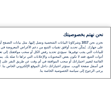
نحن نهتم بخصوصيتك
نخزن نحن
1017
وشركاؤنا البيانات الشخصية ونصل إليها، مثل بيانات التصفح أو
على جهازك. يُمكّن تحديد أوافق تقنيات التتبع من دعم الأغراض المعروضة في إط
للبيانات التي يجب توفيرها. سيؤدي تحديد رفض الكل أو سحب موافقتك إلى تعط
أدوات التتبع، فقد لا تكون بعض المحتويات والإعلانات التي تراها ذا صلة بك. 
القائمة لتغيير اختياراتك أو سحب الموافقة في أي وقت عن طريق النقر على إد
في أسفل صفحة الويب. ستؤثر اختياراتك داخل الموقع الإلكتروني الخاص بنا. ل
يرجى الرجوع إلى سياسة الخصوصية الخاصة بنا.
أخبار
أخبار هامة
معلومات
اللجنة التنفيذية i24NEWS
برنامج i24NEWS