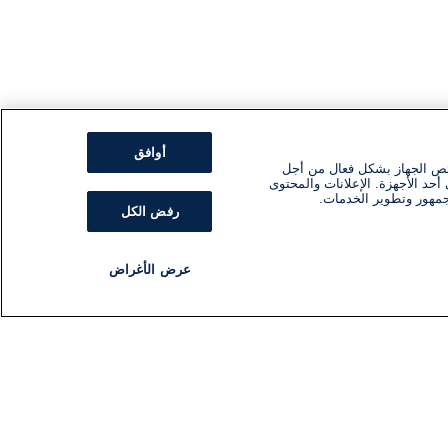
أوافق
ئص الجهاز بشكل فعال من أجل
أحد الأجهزة. الإعلانات والمحتوى
جمهور وتطوير الخدمات.
رفض الكل
عرض الأغراض
مذياع
برنامج
تابعنا
اشترك في النشرة الإخبارية