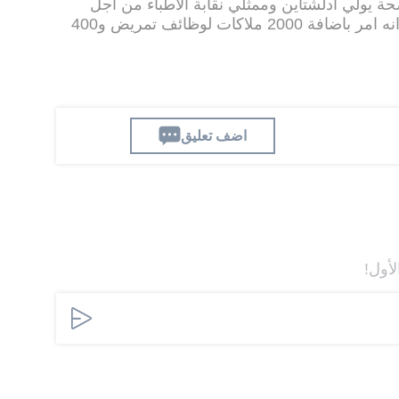
 يولي ادلشتاين وممثلي نقابة الاطباء من اجل
تسوية القضايا المطروحة. وشدد على انه امر باضافة 2000 ملاكات لوظائف تمريض و400
اضف تعليق
لأول!