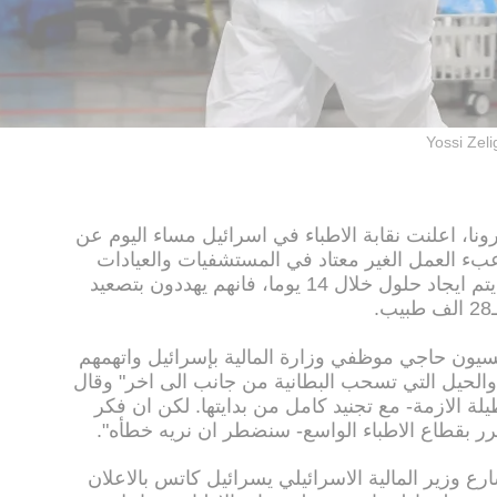
Yossi Zel
نا، اعلنت نقابة الاطباء في اسرائيل مساء اليوم عن
ء العمل الغير معتاد في المستشفيات والعيادات
العامة في اسرائيل. وهددت انه ان لم يتم ايجاد حلول خلال 14 يوما، فانهم يهددون بتصعيد
سيون حاجي موظفي وزارة المالية بإسرائيل واتهمهم
والحيل التي تسحب البطانية من جانب الى اخر" وقال
ة الازمة- مع تجنيد كامل من بدايتها. لكن ان فكر
ضرر بقطاع الاطباء الواسع- سنضطر ان نريه خطأه".
رع وزير المالية الاسرائيلي يسرائيل كاتس بالاعلان