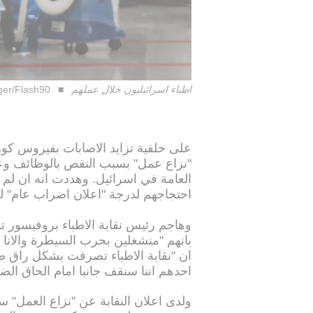
اطباء اسرائيليون خلال عملهم
iger/Flash90
على خلفية تزايد الاصابات بفيروس كورو
"نزاع عمل" بسبب النقص بالوظائف وعب
احتجاجهم لدرجة "اعلان اضراب عام" لـ28 الف طبيب.
وهاجم رئيس نقابة الاطباء بروفيسور ت
بانهم "منشغلين بحرب السيطرة والانا 
ان "نقابة الاطباء تصرفت بشكل راق طيل
احدهم اننا سنقف جانبا امام الحاق ال
ولدى اعلان النقابة عن "نزاع العمل" سا