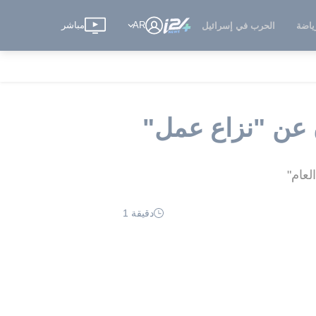
AR
مباشر
ياضة
الحرب في إسرائيل
ن عن "نزاع عمل"
لعام"
دقيقة 1