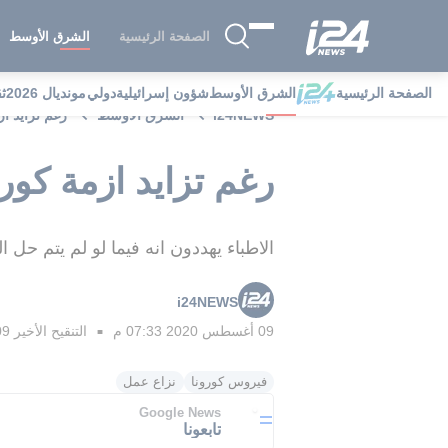
الصفحة الرئيسية
الشرق الأوسط
الصفحة الرئيسية
الشرق الأوسط
شؤون إسرائيلية
دولي
مونديال 2026
ث
i24NEWS
الشرق الأوسط
رغم تزايد ا
رغم تزايد ازمة كور
الاطباء يهددون انه فيما لو لم يتم حل
i24NEWS
09 أغسطس 2020 07:33 م
التنقيح الأخير
09 أغسطس 2020 
■
فيروس كورونا
نزاع عمل
Google News
تابعونا