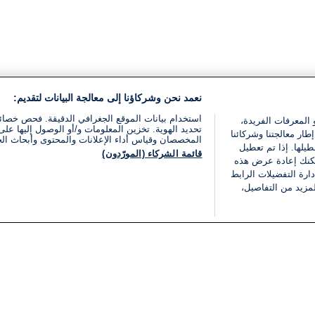
نعمد نحن وشركاؤنا إلى معالجة البيانات لتقديم:
استخدام بيانات الموقع الجغرافي الدقيقة. فحص خصا
 المعرفات الفريدة،
تحديد الهوية. تخزين المعلومات و/أو الوصول إليها على 
ار معالجتنا وشركائنا
المخصصان وقياس أداء الإعلانات والمحتوى وأبحاث ال
يلها. إذا تم تعطيل
قائمة الشركاء (المورّدون)
يمكنك إعادة عرض هذه
ارة التفضيلات الرابط
مزيد من التفاصيل،
مجانا
فئات
قانوني
ملخص الأخبار
شروط الخدمة
الشرق الأوسط
سياسة خاصة