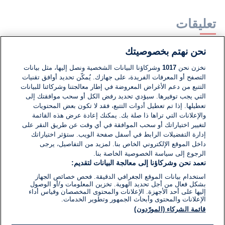
تعليقات
نحن نهتم بخصوصيتك
لا توجد تعليقات مكتوبة حتى الآن. كن الأول!
نخزن نحن
1017
وشركاؤنا البيانات الشخصية ونصل إليها، مثل بيانات
التصفح أو المعرفات الفريدة، على جهازك. يُمكّن تحديد أوافق تقنيات
اكتب تعليقًا جديدًا ...
التتبع من دعم الأغراض المعروضة في إطار معالجتنا وشركائنا للبيانات
التي يجب توفيرها. سيؤدي تحديد رفض الكل أو سحب موافقتك إلى
تعطيلها. إذا تم تعطيل أدوات التتبع، فقد لا تكون بعض المحتويات
والإعلانات التي تراها ذا صلة بك. يمكنك إعادة عرض هذه القائمة
لتغيير اختياراتك أو سحب الموافقة في أي وقت عن طريق النقر على
إدارة التفضيلات الرابط في أسفل صفحة الويب. ستؤثر اختياراتك
داخل الموقع الإلكتروني الخاص بنا. لمزيد من التفاصيل، يرجى
الرجوع إلى سياسة الخصوصية الخاصة بنا.
نعمد نحن وشركاؤنا إلى معالجة البيانات لتقديم:
استخدام بيانات الموقع الجغرافي الدقيقة. فحص خصائص الجهاز
بشكل فعال من أجل تحديد الهوية. تخزين المعلومات و/أو الوصول
إليها على أحد الأجهزة. الإعلانات والمحتوى المخصصان وقياس أداء
الإعلانات والمحتوى وأبحاث الجمهور وتطوير الخدمات.
قائمة الشركاء (المورّدون)