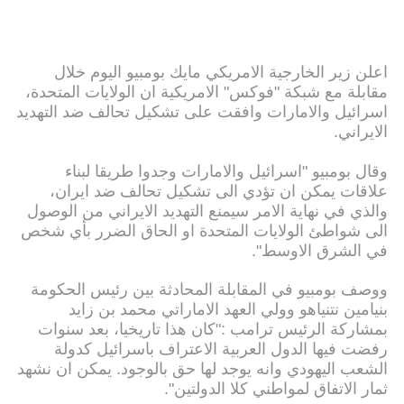
اعلن زير الخارجية الامريكي مايك بومبيو اليوم خلال
مقابلة مع شبكة "فوكس" الامريكية ان الولايات المتحدة،
اسرائيل والامارات وافقت على تشكيل تحالف ضد التهديد
الايراني.
وقال بومبيو "اسرائيل والامارات وجدوا طريقا لبناء
علاقات يمكن ان تؤدي الى تشكيل تحالف ضد ايران،
والذي في نهاية الامر سيمنع التهديد الايراني من الوصول
الى شواطئ الولايات المتحدة او الحاق الضرر بأي شخص
في الشرق الاوسط".
ووصف بومبيو في المقابلة المحادثة بين رئيس الحكومة
بنيامين نتنياهو وولي العهد الاماراتي محمد بن زايد
بمشاركة الرئيس ترامب :"كان هذا تاريخيا، بعد سنوات
رفضت فيها الدول العربية الاعتراف باسرائيل كدولة
الشعب اليهودي وانه يوجد لها حق بالوجود. يمكن ان نشهد
ثمار الاتفاق لمواطني كلا الدولتين".