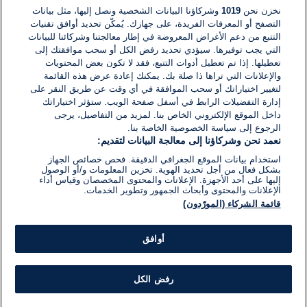
نخزن نحن
1019
وشركاؤنا البيانات الشخصية ونصل إليها، مثل بيانات
التصفح أو المعرفات الفريدة، على جهازك. يُمكّن تحديد أوافق تقنيات
اكتب تعليقًا جديدًا ...
التتبع من دعم الأغراض المعروضة في إطار معالجتنا وشركائنا للبيانات
التي يجب توفيرها. سيؤدي تحديد رفض الكل أو سحب موافقتك إلى
تعطيلها. إذا تم تعطيل أدوات التتبع، فقد لا تكون بعض المحتويات
والإعلانات التي تراها ذا صلة بك. يمكنك إعادة عرض هذه القائمة
لتغيير اختياراتك أو سحب الموافقة في أي وقت عن طريق النقر على
إدارة التفضيلات الرابط في أسفل صفحة الويب. ستؤثر اختياراتك
داخل الموقع الإلكتروني الخاص بنا. لمزيد من التفاصيل، يرجى
الرجوع إلى سياسة الخصوصية الخاصة بنا.
نعمد نحن وشركاؤنا إلى معالجة البيانات لتقديم:
استخدام بيانات الموقع الجغرافي الدقيقة. فحص خصائص الجهاز
بشكل فعال من أجل تحديد الهوية. تخزين المعلومات و/أو الوصول
إليها على أحد الأجهزة. الإعلانات والمحتوى المخصصان وقياس أداء
الإعلانات والمحتوى وأبحاث الجمهور وتطوير الخدمات.
قائمة الشركاء (المورّدون)
أوافق
رفض الكل