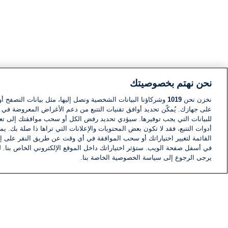
نحن نهتم بخصوصيتك
نخزن نحن
1019
وشركاؤنا البيانات الشخصية ونصل إليها، مثل بيانات التصفح أو
على جهازك. يُمكّن تحديد أوافق تقنيات التتبع من دعم الأغراض المعروضة في إط
للبيانات التي يجب توفيرها. سيؤدي تحديد رفض الكل أو سحب موافقتك إلى تعط
أدوات التتبع، فقد لا تكون بعض المحتويات والإعلانات التي تراها ذا صلة بك. 
القائمة لتغيير اختياراتك أو سحب الموافقة في أي وقت عن طريق النقر على إد
في أسفل صفحة الويب. ستؤثر اختياراتك داخل الموقع الإلكتروني الخاص بنا. ل
يرجى الرجوع إلى سياسة الخصوصية الخاصة بنا.
أخبار
أخبار هامة
معلومات
اللجنة التنفيذية i24NEWS