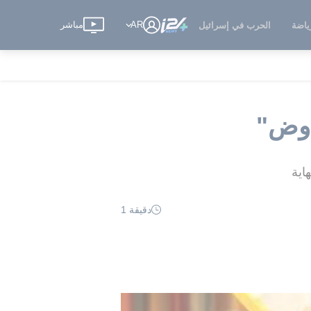
AR
مباشر
ياضة
الحرب في إسرائيل
فاوض"
اية
دقيقة 1