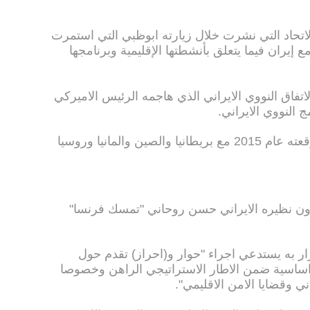
اتحاد التي نشرت خلال زيارته ابوظبي التي استمرت
 إيران فيما يتعلق بأنشطتها الإقليمية وبرنامجها
لاتفاق النووي الايراني الذي هاجمه الرئيس الاميركي
ج النووي الايراني.
وتحاول فرنسا انقاذ هذا الاتفاق الذي وقعته عام 2015 مع بريطانيا والصين والمانيا وروسيا
 ماكرون نظيره الايراني حسن روحاني "تمسك فرنسا"
ار به يستدعي اجراء "حوار و(احراز) تقدم حول
ا تتصل باتفاق 2015 لكنها اساسية ضمن الاطار الاستراتيجي الراهن وخصوصا
اني وقضايا الامن الاقليمي".