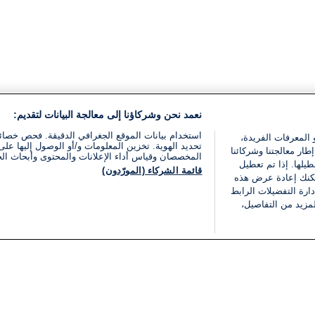
نعمد نحن وشركاؤنا إلى معالجة البيانات لتقديم:
استخدام بيانات الموقع الجغرافي الدقيقة. فحص خصا
 المعرفات الفريدة،
تحديد الهوية. تخزين المعلومات و/أو الوصول إليها على 
ار معالجتنا وشركائنا
المخصصان وقياس أداء الإعلانات والمحتوى وأبحاث ال
يلها. إذا تم تعطيل
قائمة الشركاء (المورّدون)
يمكنك إعادة عرض هذه
ارة التفضيلات الرابط
مزيد من التفاصيل،
مجانا
فئات
قانوني
ملخص الأخبار
شروط الخدمة