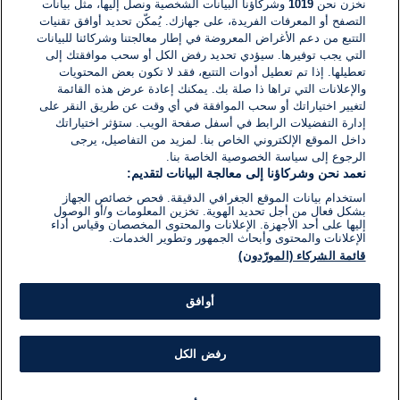
نخزن نحن
1019
وشركاؤنا البيانات الشخصية ونصل إليها، مثل بيانات
التصفح أو المعرفات الفريدة، على جهازك. يُمكّن تحديد أوافق تقنيات
اكتب تعليقًا جديدًا ...
التتبع من دعم الأغراض المعروضة في إطار معالجتنا وشركائنا للبيانات
التي يجب توفيرها. سيؤدي تحديد رفض الكل أو سحب موافقتك إلى
تعطيلها. إذا تم تعطيل أدوات التتبع، فقد لا تكون بعض المحتويات
والإعلانات التي تراها ذا صلة بك. يمكنك إعادة عرض هذه القائمة
لتغيير اختياراتك أو سحب الموافقة في أي وقت عن طريق النقر على
إدارة التفضيلات الرابط في أسفل صفحة الويب. ستؤثر اختياراتك
داخل الموقع الإلكتروني الخاص بنا. لمزيد من التفاصيل، يرجى
الرجوع إلى سياسة الخصوصية الخاصة بنا.
نعمد نحن وشركاؤنا إلى معالجة البيانات لتقديم:
استخدام بيانات الموقع الجغرافي الدقيقة. فحص خصائص الجهاز
بشكل فعال من أجل تحديد الهوية. تخزين المعلومات و/أو الوصول
إليها على أحد الأجهزة. الإعلانات والمحتوى المخصصان وقياس أداء
الإعلانات والمحتوى وأبحاث الجمهور وتطوير الخدمات.
قائمة الشركاء (المورّدون)
أوافق
رفض الكل