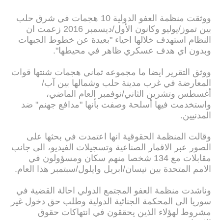
ووثقت منظمة العفو الدولية 10 هجمات في شرق حلب
بين تموز/يوليو وكانون الأول/ديسمبر 2016 زعمت ان
النظام استهدف خلالها احياء "بعيدة عن خطوط الجبهات
وبدون اي هدف عسكري ظاهر في محيطها".
ووثق التقرير ايضا ما مجموعه ثماني هجمات شنتها قوات
المعارضة في غرب مدينة حلب وشمالها بين آب/
أغسطس وتشرين الثاني/نوفمبر العام الماضي،
واستخدمت فيها أسلحة وصفت بأنها "مدافع جهنم" ضد
المدنيين.
وقالت المنظمة الحقوقية انها اعتمدت في بحثها على
الصور عبر الاقمار الصناعية وتسجيلات الفيديو، الى جانب
مقابلات مع 134 شخصا منهم سكان ومسؤولون في
الامم المتحدة بين نيسان/ابريل وايلول/سبتمبر هذا العام.
وناشدت منظمة العفو المجتمع الدولي احالة القضية في
سوريا الى المحكمة الجنائية الدولية وطلب حق دخول غير
مشروط لهؤلاء الذين يحققون في انتهاكات حقوق