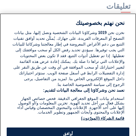
تعليقات
نحن نهتم بخصوصيتك
لا توجد تعليقات مكتوبة حتى الآن. كن الأول!
نخزن نحن
1019
وشركاؤنا البيانات الشخصية ونصل إليها، مثل بيانات
التصفح أو المعرفات الفريدة، على جهازك. يُمكّن تحديد أوافق تقنيات
اكتب تعليقًا جديدًا ...
التتبع من دعم الأغراض المعروضة في إطار معالجتنا وشركائنا للبيانات
التي يجب توفيرها. سيؤدي تحديد رفض الكل أو سحب موافقتك إلى
تعطيلها. إذا تم تعطيل أدوات التتبع، فقد لا تكون بعض المحتويات
والإعلانات التي تراها ذا صلة بك. يمكنك إعادة عرض هذه القائمة
لتغيير اختياراتك أو سحب الموافقة في أي وقت عن طريق النقر على
إدارة التفضيلات الرابط في أسفل صفحة الويب. ستؤثر اختياراتك
داخل الموقع الإلكتروني الخاص بنا. لمزيد من التفاصيل، يرجى
الرجوع إلى سياسة الخصوصية الخاصة بنا.
نعمد نحن وشركاؤنا إلى معالجة البيانات لتقديم:
استخدام بيانات الموقع الجغرافي الدقيقة. فحص خصائص الجهاز
بشكل فعال من أجل تحديد الهوية. تخزين المعلومات و/أو الوصول
إليها على أحد الأجهزة. الإعلانات والمحتوى المخصصان وقياس أداء
الإعلانات والمحتوى وأبحاث الجمهور وتطوير الخدمات.
قائمة الشركاء (المورّدون)
أوافق