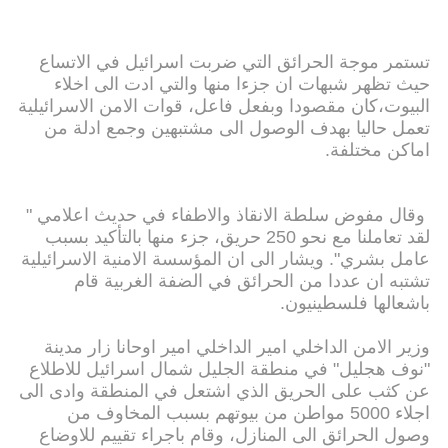
تستمر موجة الحرائق التي ضربت اسرائيل في الاتساع
حيث تظهر شبهات ان جزءا منها والتي ادت الى اخلاء
البيوت،كان مقصودا وبفعل فاعل، قوات الامن الاسرائيلية
تعمل حاليا بهدف الوصول الى مشتبهين وجمع ادلة من
اماكن مختلفة.
وقال مفوض سلطة الانقاذ والاطفاء في حديث اعلامي "
لقد تعاملنا مع نحو 250 حريق، جزء منها بالتأكيد بسبب
عامل بشري". ويشار الى ان المؤسسة الامنية الاسرائيلية
تشتبه ان عددا من الحرائق في الضفة الغربية قام
باشعالها فلسطينيون.
وزير الامن الداخلي امير الداخلي امير اوحانا زار مدينة
"نوف هجليل" في منطقة الجليل شمال اسرائيل للاطلاع
عن كثب على الحريق الذي اشتعل في المنطقة وادى الى
اجلاء 5000 مواطن من بيوتهم بسبب المخاوف من
وصول الحرائق الى المنازل، وقام باجراء تقييم للاوضاع